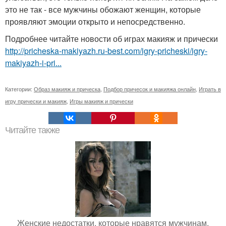
это не так - все мужчины обожают женщин, которые
проявляют эмоции открыто и непосредственно.
Подробнее читайте новости об играх макияж и прически
http://pricheska-makiyazh.ru-best.com/igry-pricheski/igry-
makiyazh-i-pri...
Категории:
Образ макияж и прическа
,
Подбор причесок и макияжа онлайн
,
Играть в
игру прически и макияж
,
Игры макияж и прически
Читайте также
Женские недостатки, которые нравятся мужчинам.