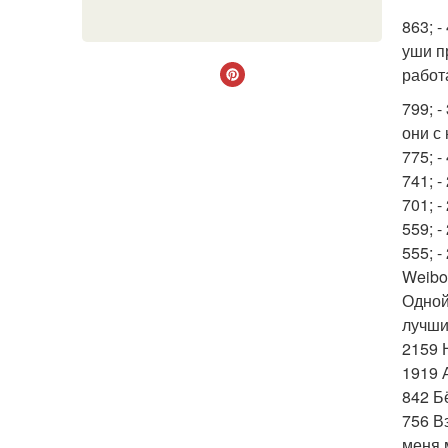
863; 
уши п
работ
799; -
они с
775; 
741; 
701; 
559; 
555; 
Weibo
Одной
лучши
2159 
1919 
842 Б
756 В
меня 