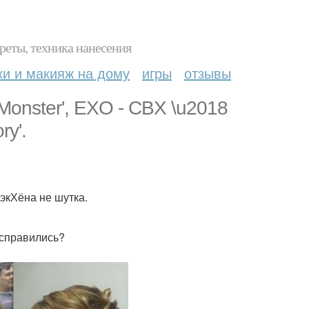
реты, техника нанесения
ки и макияж на дому
игры
отзывы
onster', EXO - CBX \u2018
y'.
БэкХёна не шутка.
и справились?