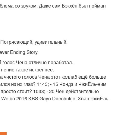
облема со звуком. Даже сам Бэкхён был пойман
. Потрясающий, удивительный.
ver Ending Story.
й голос Чена отлично поработал.
 пение такое искреннее.
за чистого голоса Чена этот коллаб ещё больше
лся из их глаз? 1143; - 15 Чондэ и ЧжиЁль-ним
росто стоит? 1033; - 20 Чен действительно
! Weibo 2016 KBS Gayo Daechukje: Хван ЧжиЁль.