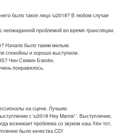
 у него было такое лицо \u2018? В любом случае
ь с неожиданной проблемой во время трансляции.
е? Начало было таким милым.
ыли спокойны и хорошо выступили.
KBS? Чен Сюмин Бэкхён.
 очень понравилось.
фессионалы на сцене. Лучшие.
ступление с \u2018 Hey Mama! '. Выступление,
огда возникает проблема со звуком наш Хён тот,
упление было качества CD!