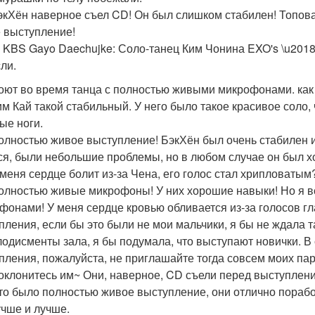
экХён наверное съел CD! Он был слишком стабилен! Топовая
 выступление!
 KBS Gayo Daechujke: Соло-танец Ким Чонина EXO's \u2018
ли.
оют во время танца с полностью живыми микрофонами. как и
им Кай такой стабильный. У него было такое красивое соло, 
ые ноги.
олностью живое выступление! БэкХён был очень стабилен и 
ся, были небольшие проблемы, но в любом случае он был х
 меня сердце болит из-за Чена, его голос стал хрипловатым
олностью живые микрофоны! У них хорошие навыки! Но я вс
фонами! У меня сердце кровью обливается из-за голосов гл
пления, если бы это были не мои мальчики, я бы не ждала т
лодисменты зала, я бы подумала, что выступают новички. В 
пления, пожалуйста, не приглашайте тогда совсем моих пар
оклонитесь им~ Они, наверное, CD съели перед выступлен
то было полностью живое выступление, они отлично порабо
учше и лучше.