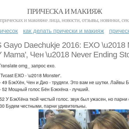
ПРИЧЕСКА И МАКИЯЖ
прическах и макияже лица, новости, отзывы, новинки, сек
ичесок
как делать прически и макияж
причес
 Gayo Daechukje 2016: EXO \u2018 M
 Mama', Чен \u2018 Never Ending Stor
ranslate omg_ запрос exo.
Tvcast EXO - \u2018 Monster'.
- 49 БэкХён, Чен и Дио - трудяги. Это вам не шутки. Лайвы 
 - 52 Мощный голос Бён Бэкхёна - лучший.
- 52 У БэкХёна ткой чистый голос. звук был ужасен, но парн
- 30 Будем честными, парни удивительны.