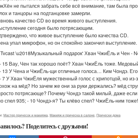
экХён не пытался забрать себе всё внимание, там была пр
лох и танцоры на подтанцовке замерли.
 вновь качество CD во время живого выступления.
ыступление сегодня было потрясающим.
дтверждено, что живое выступление было качества CD.
Чена упал микрофон, но он спокойно закончил выступление
 Tvcast \u2018Музыкальный подарок' Хван ЧжиЁль и Чен - Ne
 - 15 Вау, Чен так хорошо поёт? Хван ЧжиЁль тоже. Медовы
 - 13 У Чена и ЧжиЁль-щи отличные голоса… Ким Чондэ. Его
 - 7 У Хван ЧжиЁля мужественный голос с хрипотцой, но из-
охож на мёд? Но зачем же они за руки держались? мёд струи
просто потрясающе? Почему Чондэ такой милый, даже если п
о спел 935; - 10 Чондэ-я? Ты клёво спел? ЧжиЁль-ним тоже
и:
Мастер причесок и макияжа
,
Макияж и прическа в салоне
,
Прически дома
авилось? Поделитесь с друзьями!