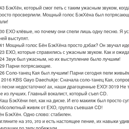
- 43 БэкХён, который смог петь с таким ужасным звуком, ког
росто просверлили. Мощный голос БэкХёна был потрясающ
али!
 30 ЕХО клёвые, но почему они спели лишь одну песню. Я услы
 ней выступят.
- 41 Мощный голос Бён БэкХёна просто дэбак? Он звучал иде
- 23 EXO, которые справились с ужасным звуком. Как и ожид
- 24 Звук был ужасным, но их выступление было лучшим!
- 29 Парни потрясающие.
- 26 Соло-танец Кая был лучшим! Парни сегодня пели живьём
 2016 KBS Gayo Daechukje: Сначала соло-танец Кая, сопро
 песни недостаточно! ах, наши драгоценные ЕХО! 3019 Не т
е из лучших. Главный вокалист, который съел CD.
Наш БэкХёни пел, как на диске. И его макияж был просто су
Абсолютный живяк от ЕХО, группа съевшая CD!
ён БэкХён. Одно слово: стабилен.
згляните на это, это и есть настоящее пение, их навыки уд
мурашки по телу побежали.