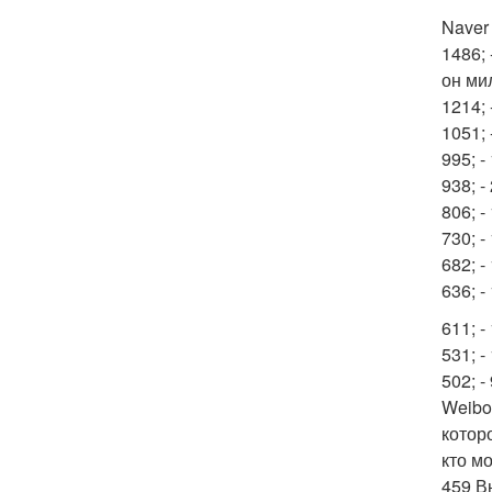
Naver
1486;
он ми
1214;
1051; 
995; 
938; 
806; 
730; 
682; 
636; 
611; 
531; 
502; 
Weibo
котор
кто м
459 В