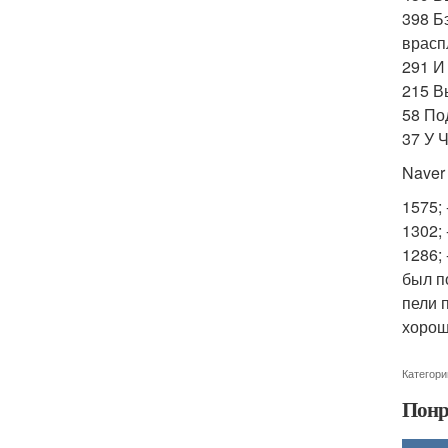
398 Б
врасп
291 И
215 В
58 По
37 У 
Naver
1575;
1302;
1286;
был п
пели 
хорош
Категори
Понр