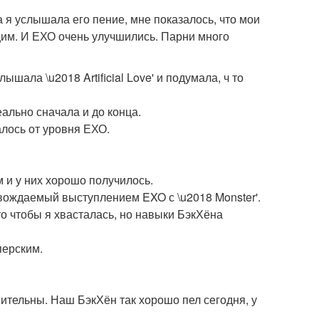
да я услышала его пение, мне показалось, что мои
им. И ЕХО очень улучшились. Парни много
шала \u2018 Artificial Love' и подумала, ч то
ально сначала и до конца.
алось от уровня ЕХО.
 и у них хорошо получилось.
вождаемый выступлением EXO с \u2018 Monster'.
о чтобы я хвасталась, но навыки БэкХёна
перским.
ивительны. Наш БэкХён так хорошо пел сегодня, у