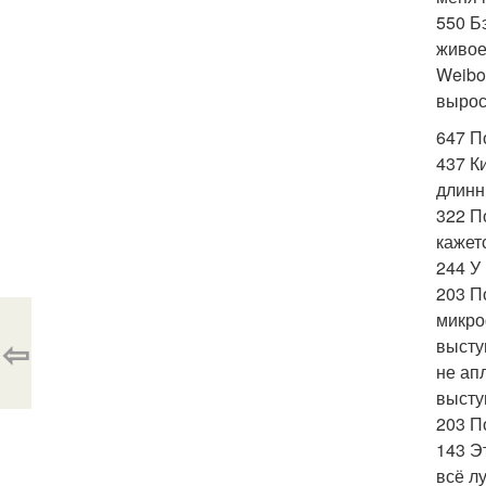
550 Б
живое
Weibo
вырос
647 П
437 К
длинн
322 П
кажет
244 У
203 П
микро
⇦
высту
не ап
высту
203 П
143 Э
всё л