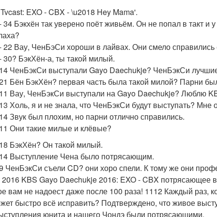
 Tvcast: EXO - CBX - \u2018 Hey Mama'.
 - 34 Бэкхён так уверено поёт живьём. Он не попал в такт и
лаха?
 - 22 Вау, ЧенБэСи хороши в лайвах. Они смело справилис
- 30? БэкХён-а, ты такой милый.
- 14 ЧенБэкСи выступали Gayo Daechukje? ЧенБэкСи лучши
- 21 Бён БэкХён? первая часть была такой милой? Парни б
- 11 Вау, ЧенБэкСи выступали на Gayo Daechukje? Люблю 
- 13 Холь, я и не знала, что ЧенБэкСи будут выступать? Мне
- 14 Звук был плохим, но парни отлично справились.
- 11 Они такие милые и клёвые?
- 18 БэкХён? Он такой милый.
- 14 Выступление Чена было потрясающим.
- 9 ЧенБэкСи съели CD? они хоро спели. К тому же они про
 2016 KBS Gayo Daechukje 2016: EXO - CBX потрясающее вы
ое вам не надоест даже после 100 раза! 1112 Каждый раз, к
ожет быстро всё исправить? Подтверждено, что живое выст
ыступления юнита и нашего Чондэ были потрясающими.