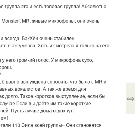
 группа это и есть топовая группа! Абсолютно
 Monster'. MR, живые микрофоны, они очень
 всегда, БэкХён очень стабилен.
что я аж умерла. Хоть и смотрела я только на его
у него громкий голос. У микрофона сухо,
орош.
?.
ё равно вынуждена спросить: что было с MR и
авных вокалистов. А так же время для
⇨
ак долго. Такое короткое выступление, если бы
случае Если вы даёте им такие короткие
ней. Пусть лучше дома отдохнут.
ием!
тали 113 Cила всей группы~ Они становятся