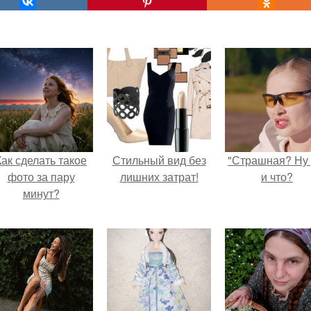
Как сделать такое
Стильный вид без
"Страшная? Ну 
фото за пару
лишних затрат!
и что?
минут?