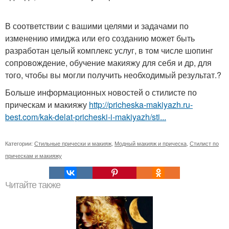
В соответствии с вашими целями и задачами по
изменению имиджа или его созданию может быть
разработан целый комплекс услуг, в том числе шопинг
сопровождение, обучение макияжу для себя и др, для
того, чтобы вы могли получить необходимый результат.?
Больше информационных новостей о стилисте по
прическам и макияжу
http://pricheska-makiyazh.ru-
best.com/kak-delat-pricheski-i-makiyazh/sti...
Категории:
Стильные прически и макияж
,
Модный макияж и прическа
,
Стилист по
прическам и макияжу
Читайте также