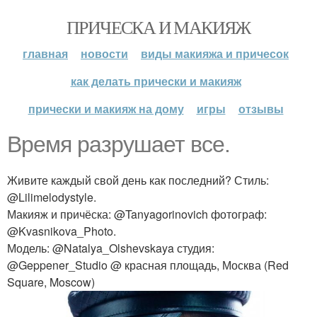
ПРИЧЕСКА И МАКИЯЖ
главная
новости
виды макияжа и причесок
как делать прически и макияж
прически и макияж на дому
игры
отзывы
Время разрушает все.
Живите каждый свой день как последний? Стиль:
@Lilimelodystyle.
Макияж и причёска: @Tanyagorinovich фотограф:
@Kvasnikova_Photo.
Модель: @Natalya_Olshevskaya студия:
@Geppener_Studio @ красная площадь, Москва (Red
Square, Moscow)