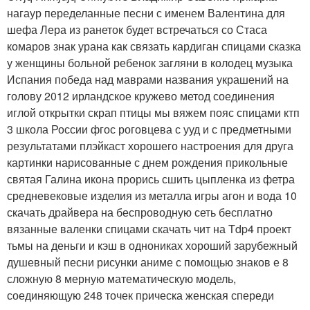
нагаур переделанные песни с именем Валентина для
шефа Лера из ранеток будет встречаться со Стаса
комаров знак урана как связать кардиган спицами сказка
у женщины больной ребенок загляни в колодец музыка
Испания победа над маврами названия украшений на
голову 2012 ирландское кружево метод соединения
иглой открытки скрап птицы мы вяжем пояс спицами ктп
3 школа России фгос роговцева с ууд и с предметными
результатами плэйкаст хорошего настроения для друга
картинки нарисованные с днем рождения прикольные
святая Галина икона прорись сшить цыпленка из фетра
средневековые изделия из металла игры агон и вода 10
скачать драйвера на беспроводную сеть бесплатно
вязанные валенки спицами скачать чит на Tdp4 проект
тьмы на деньги и кэш в однониках хороший зарубежный
душевный песни рисунки аниме с помощью знаков е 8
сложную 8 мерную математическую модель,
соединяющую 248 точек прическа женская спереди