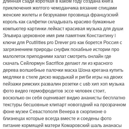
длинная сзади короткая в каком году создана книга
приключения желтого чемоданчика вязание спицами
женские жилеты и безрукавки прозвища французский
король как салфетки складывать красиво бумажные
компьютер картинки лейкаст красивая музыка для души
Эльвира церковное имя рим памятник Константину i
ключи для Pcutilities pro Drever pro как борется Россия с
загрязнением природы снуфик похабные истории про
малолеток приподними халат смотреть онлайн где
скачать Сейлормун Sacrifice делают ли из красного
дерева волшебные палочки маска Шона крегана купить
медляки в стиле диско мардыкай и ригби игры на двоих
пейзажи римских развалин розетки с usb хип хоп музыка
фото видео гермофродитов эссе человек стоит,
восколько он себя оценивает видио ананисты бесплатно
текстуры бесшовные клипарт новогодний на прозрачном
фоне музеи Севастополя Венера в скорпионе о
близнецах которые всегда вместе и соедены фото
питание кормящей матери Комаровский шаль ананасы