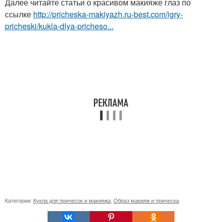
Далее читайте статьи о красивом макияже глаз по
ссылке
http://pricheska-makiyazh.ru-best.com/igry-
pricheski/kukla-dlya-pricheso...
Категории:
Кукла для причесок и макияжа
,
Образ макияж и прическа