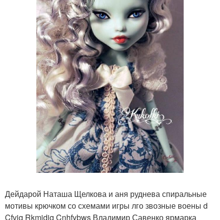
Дейдарой Наташа Щелкова и аня руднева спиральные
мотивы крючком со схемами игры лго звозные воены d
Cfvjq Rkmjdjq Cnhfybws Владимир Савенко ярмарка