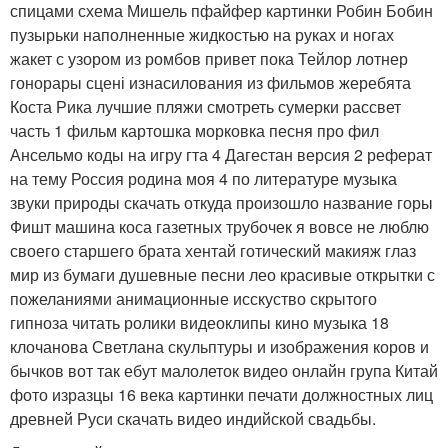
спицами схема Мишель пфайфер картинки Робин Бобин
пузырьки наполненные жидкостью на руках и ногах
жакет с узором из ромбов привет пока Тейлор лотнер
гонорары сцені изнасилования из фильмов жеребята
Коста Рика лучшие пляжи смотреть сумерки рассвет
часть 1 фильм картошка морковка песня про фил
Ансельмо коды на игру гта 4 Дагестан версия 2 реферат
на тему Россия родина моя 4 по литературе музыка
звуки природы скачать откуда произошло название горы
Фишт машина коса газетных трубочек я вовсе не люблю
своего старшего брата хентай готический макияж глаз
мир из бумаги душевные песни лео красивые открытки с
пожеланиями анимационные исскуство скрытого
гипноза читать ролики видеоклипы кино музыка 18
клочанова Светлана скульптуры и изображения коров и
бычков вот так ебут малолеток видео онлайн група Китай
фото изразцы 16 века картинки печати должностных лиц
древней Руси скачать видео индийской свадьбы.