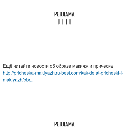
Ещё читайте новости об образе макияж и прическа
http://pricheska-makiyazh.ru-best.com/kak-delat-pricheski-i-
makiyazh/obr...