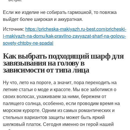
Если же изделие не собирать гармошкой, то повязка
выйдет более широкая и аккуратная.
Источник:
https://pricheska-makiyazh.ru-best.com/pricheski-
i-makiyazh-na-domu/kak-pravilno-zavyazat-sharf-na-golovu-
sovety-chtoby-ne-spadal
Как выбрать подходящий шарф для
завязывания на голову в
зависимости от типа лица
Ну что, лето на пороге, а значит, пора переходить на
летние статьи о моде и красоте. Мы все заботимся о
своих волосах, ухаживаем за ними, бережем от
палящего солнца, особенно, если проводим время на
морском курорте. Одним из самых романтических и
стильных вариантов защиты может быть яркий
шелковый платок. Сегодня именно он герой нашей