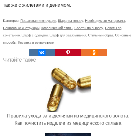
так же с жилетами и денимом.
Категории:
Пошаговая инструкция
,
Шарф на голову
,
Необходимые материалы
,
Пошаговые инструкции
,
Классический стиль
,
Советы по выбору
,
Советы по
сочетанию
,
Шарф с одеждой
,
Шарф для завязывания
,
Стильный образ
,
Основные
способы
,
Косынка в ретро-стиле
Читайте также
Правила ухода за изделиями из медицинского золота.
Как почистить изделие из медицинского сплава