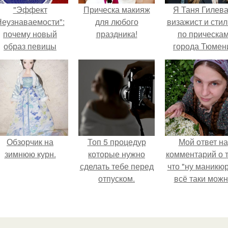
"Эффект
Прическа макияж
Я Таня Гилева
еузнаваемости":
для любого
визажист и стил
почему новый
праздника!
по прическа
образ певицы
города Тюмен
вызвал споры о
гранях
возможного?
Обзорчик на
Топ 5 процедур
Мой ответ на
зимнюю курн.
которые нужно
комментарий о т
сделать тебе перед
что "ну маникюр
отпуском.
всё таки мож
было бы сделат