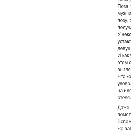
Поза 
мужчи
позу,
получ
У нек
устаю
девуш
И как 
этом 
выгля
Что ж
удовол
на ид
отеля.
Даже 
помяты
Вспом
же ва