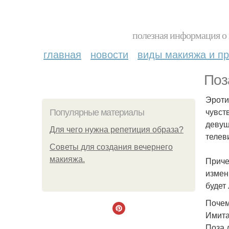
полезная информация о 
главная
новости
виды макияжа и пр
Поз
Эроти
чувст
Популярные материалы
девуш
Для чего нужна репетиция образа?
телев
Советы для создания вечернего
макияжа.
Причем
измен
будет 
Почем
Имита
Поза 