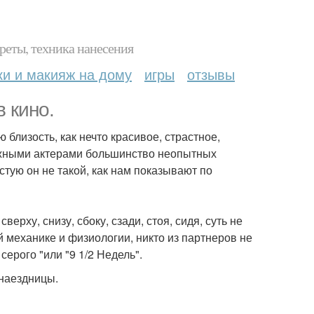
реты, техника нанесения
ки и макияж на дому
игры
отзывы
в кино.
лизость, как нечто красивое, страстное,
ежными актерами большинство неопытных
тую он не такой, как нам показывают по
ерху, снизу, сбоку, сзади, стоя, сидя, суть не
й механике и физиологии, никто из партнеров не
серого "или "9 1/2 Недель".
 наездницы.