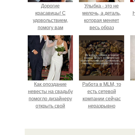
Дорогие
Улыбка - это не
красавицы! С
мелочь, а деталь,
Н
удовольствием,
которая меняет
помогу вам
весь образ
подготовиться к
человека.
любому торжеству.
Как опоздание
Работа в MLM, то
невесты на свадьбу
есть сетевой
помогло дизайнеру
компании сейчас
открыть свой
неразрывно
бренд.
связана с создание
своего контента,
своей страницы в
соц сетях.