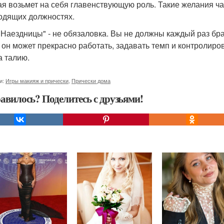
ая возьмет на себя главенствующую роль. Такие желания ч
одящих должностях.
"Наездницы" - не обязаловка. Вы не должны каждый раз бра
, он может прекрасно работать, задавать темп и контролир
а талию.
и:
Игры макияж и прически
,
Прически дома
авилось? Поделитесь с друзьями!