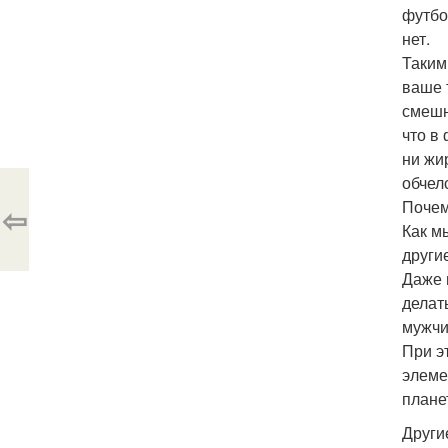
футбо
нет.
Таким
ваше 
смешн
что в
ни жи
обчел
Почем
⇦
Как м
други
Даже 
делат
мужчи
При э
элеме
плане
Други