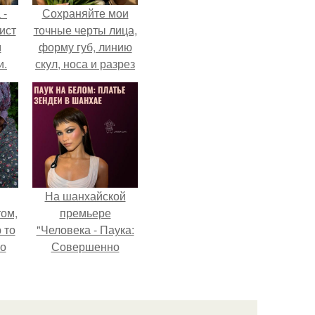
 -
Сохраняйте мои
ист
точные черты лица,
м
форму губ, линию
и.
скул, носа и разрез
глаз.
На шанхайской
ом,
премьере
 то
"Человека - Паука:
но
Совершенно
ь.
Новый День"
зендея выбрала не
просто очередной
наряд, а настоящий