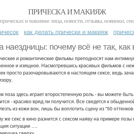
ПРИЧЕСКА И МАКИЯЖ
прическах и макияже лица, новости, отзывы, новинки, сек
ичесок
как делать прически и макияж
причес
а наездницы: почему всё не так, как 
ческие и романтические фильмы преподносят нам интимную б
венное и изящное. Насмотревшись красивых фильмов с н
ек просто разочаровываются в настоящем сексе, ведь зачас
изору.
 поза здесь играет второстепенную роль - вы можете быть св
ится - красиво вряд ли получится. Все сведется к обыденно
лезть из кожи вон, лишь бы воплотить сцену из "50 оттенков 
у же секс в кино разнится с сексом наяву на примере позы
ция ситуации ….
девушка сверху.