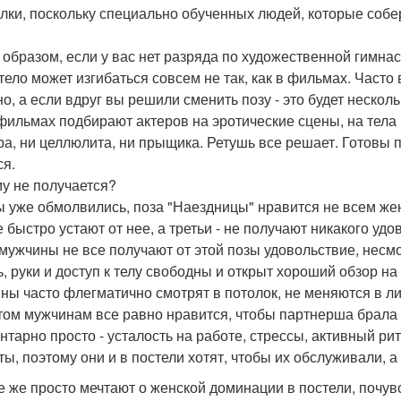
лки, поскольку специально обученных людей, которые собер
 образом, если у вас нет разряда по художественной гимнас
тело может изгибаться совсем не так, как в фильмах. Часто
о, а если вдруг вы решили сменить позу - это будет нескольк
 фильмах подбирают актеров на эротические сцены, на тела 
ра, ни целлюлита, ни прыщика. Ретушь все решает. Готовы п
ся.
у не получается?
ы уже обмолвились, поза "Наездницы" нравится не всем же
е быстро устают от нее, а третьи - не получают никакого удо
мужчины не все получают от этой позы удовольствие, несмот
ь, руки и доступ к телу свободны и открыт хороший обзор н
ны часто флегматично смотрят в потолок, не меняются в ли
том мужчинам все равно нравится, чтобы партнерша брала 
нтарно просто - усталость на работе, стрессы, активный р
ты, поэтому они и в постели хотят, чтобы их обслуживали, а
е же просто мечтают о женской доминации в постели, почувс