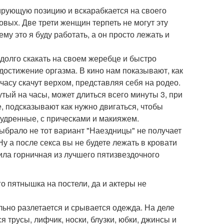
рующую позицию и вскарабкается на своего
вых. Две трети женщин терпеть не могут эту
у это я буду работать, а он просто лежать и
 долго скакать на своем жеребце и быстро
 достижение оргазма. В кино нам показывают, как
часу скачут верхом, представляя себя на родео.
янутый на часы, может длиться всего минуты 3, при
, подсказывают как нужно двигаться, чтобы
пудренные, с прическами и макияжем.
ыбрало не тот вариант "Наездницы" не получает
 Ну а после секса вы не будете лежать в кровати
лила горничная из лучшего пятизвездочного
о пятнышка на постели, да и актеры не
льно разлетается и срывается одежда. На деле
 трусы, лифчик, носки, блузки, юбки, джинсы и