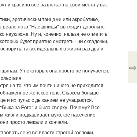
ут и красиво все разложат на свои места у вас
тики, эротическим танцами или акробатике,
 в реале поза "Наездницы" выглядит довольно
о неуклюже. Ну и, конечно, нельзя не отметить,
которых будет приятно смотреть - ни складочки,
оспорить, таких идеальных в жизни раз два и
⇨
нщинам. У некоторых она просто не получается,
вольствия.
ря на то, что им почти ничего не приходится
а обнаженное женское тело. Скажем больше -
це и их пульс с дыханием не учащаются.
"Быка за Рога" и была сверху. Почему? Все
итм жизни подкашивает мужское население
 они просто лежали и кончали.
твовать себя во власти строгой госпожи,