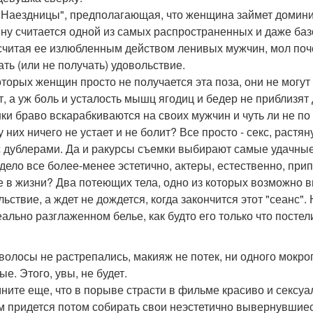
"Наездницы", предполагающая, что женщина займет домини
ну считается одной из самых распространенных и даже базо
 считая ее излюбленным действом ленивых мужчин, мол почем
ать (или не получать) удовольствие.
оторых женщин просто не получается эта поза, они не могут
т, а уж боль и усталость мышц ягодиц и бедер не приблизят
ки браво вскарабкиваются на своих мужчин и чуть ли не по 
у них ничего не устает и не болит? Все просто - секс, раст
с дублерами. Да и ракурсы съемки выбирают самые удачные
дело все более-менее эстетично, актеры, естественно, при
е в жизни? Два потеющих тела, одно из которых возможно в
ьствие, а ждет не дождется, когда закончится этот "сеанс".
еально разглаженном белье, как будто его только что посте
волосы не растрепались, макияж не потек, ни одного мокрог
е. Этого, увы, не будет.
ните еще, что в порыве страсти в фильме красиво и сексуа
м придется потом собирать свои неэстетично вывернувшиеся