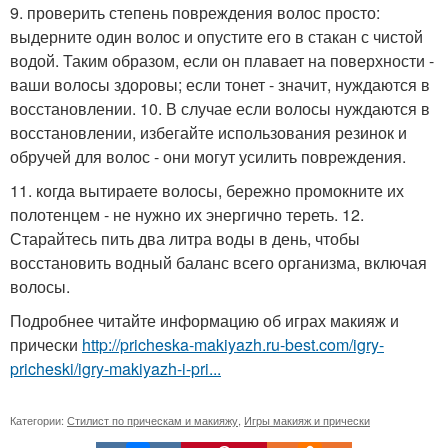
9. проверить степень повреждения волос просто:
выдерните один волос и опустите его в стакан с чистой
водой. Таким образом, если он плавает на поверхности -
ваши волосы здоровы; если тонет - значит, нуждаются в
восстановлении. 10. В случае если волосы нуждаются в
восстановлении, избегайте использования резинок и
обручей для волос - они могут усилить повреждения.
11. когда вытираете волосы, бережно промокните их
полотенцем - не нужно их энергично тереть. 12.
Старайтесь пить два литра воды в день, чтобы
восстановить водный баланс всего организма, включая
волосы.
Подробнее читайте информацию об играх макияж и
прически
http://pricheska-makiyazh.ru-best.com/igry-
pricheski/igry-makiyazh-i-pri...
Категории:
Стилист по прическам и макияжу
,
Игры макияж и прически