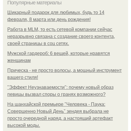
Популярные материалы
Шикарный подарок для любимых, будь то 14
февраля, 8 марта или день рождения!
Работа в MLM, то есть сетевой компании сейчас
неразрывно связана с создание своего контента,
своей страницы в соц сетях.
Мужской гардероб: 6 вещей, которые нравятся
женщинам
Прическа - не просто волосы, а мощный инструмент
вашего стиля!
"Эффект Неузнаваемости": почему новый образ
певицы вызвал споры о гранях возможного?
На шанхайской премьере "Человека - Паука:
Совершенно Новый День" зендея выбрала не
просто очередной наряд, а настоящий артефакт
высокой моды.