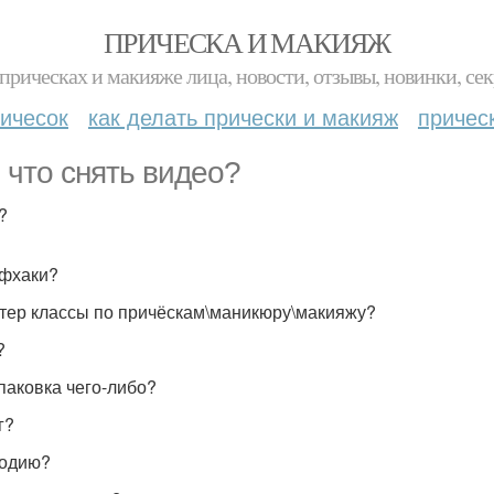
ПРИЧЕСКА И МАКИЯЖ
прическах и макияже лица, новости, отзывы, новинки, сек
ичесок
как делать прически и макияж
причес
 что снять видео?
?
йфхаки?
стер классы по причёскам\маникюру\макияжу?
?
спаковка чего-либо?
г?
родию?