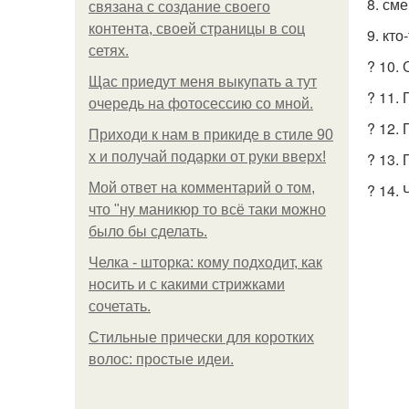
8. см
связана с создание своего
контента, своей страницы в соц
9. кт
сетях.
? 10.
Щас приедут меня выкупать а тут
? 11.
очередь на фотосессию со мной.
? 12.
Приходи к нам в прикиде в стиле 90
х и получай подарки от руки вверх!
? 13.
Мой ответ на комментарий о том,
? 14.
что "ну маникюр то всё таки можно
было бы сделать.
Челка - шторка: кому подходит, как
носить и с какими стрижками
сочетать.
Стильные прически для коротких
волос: простые идеи.