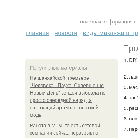
полезная информация о 
главная
новости
виды макияжа и пр
Про
1. DIY
Популярные материалы
2. ла
На шанхайской премьере
"Человека - Паука: Совершенно
3. ма
Новый День" зендея выбрала не
4. топ
просто очередной наряд, а
5. ра
настоящий артефакт высокой
моды.
6. вло
Работа в MLM, то есть сетевой
7. па
компании сейчас неразрывно