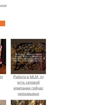
чески
in
Работа в MLM, то
есть сетевой
компании сейчас
неразрывно
связана с создание
своего контента,