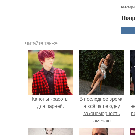
Категори
Понр
Читайте также
Каноны красоты
В последнее время
для парней.
я всё чаще одну
н
закономерность
п
замечаю.