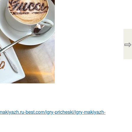
⇨
-makiyazh.ru-best.com/igry-pricheski/igry-makiyazh-