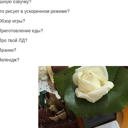
ешную озвучку?
о-то рисует в ускоренном режиме?
 Обзор игры?
 Приготовление еды?
 Про твой ЛД?
 Пранки?
 Челендж?