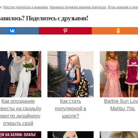
и:
Мастер причесок и макияжа
,
Маникюр педикюр макияж прическа
,
Игры макияж и при
авилось? Поделитесь с друзьями!
Как опоздание
Как стать
Barbie Sun Lov
евесты на свадьбу
популярной в
Malibu 70s.
омогло дизайнеру
школе?
открыть свой
бренд.