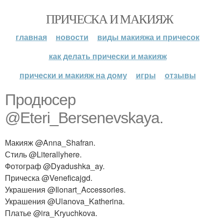
ПРИЧЕСКА И МАКИЯЖ
главная
новости
виды макияжа и причесок
как делать прически и макияж
прически и макияж на дому
игры
отзывы
Продюсер
@Eteri_Bersenevskaya.
Макияж @Anna_Shafran.
Стиль @Literallyhere.
Фотограф @Dyadushka_ay.
Прическа @Veneficajgd.
Украшения @Ilonart_Accessories.
Украшения @Ulanova_Katherina.
Платье @ira_Kryuchkova.