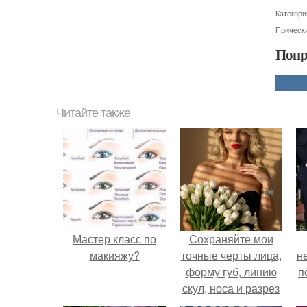
Категори
Прическ
Понр
Читайте также
Мастер класс по
Сохраняйте мои
макияжу?
точные черты лица,
н
форму губ, линию
п
скул, носа и разрез
глаз.