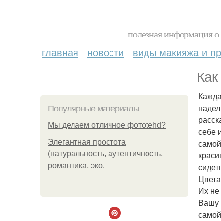
полезная информация о 
главная
новости
виды макияжа и пр
Как
Кажда
надел
Популярные материалы
расск
Мы делаем отличное фотоtehd?
себе 
Элегантная простота
самой
(натуральность, аутентичность,
краси
романтика, эко.
сидет
Цвета
Их не
Вашу 
самой