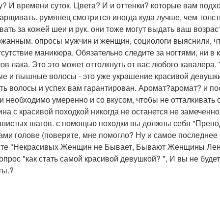
у? И времени суток. Цвета? И и оттенки? которые вам подхо
арщивать. румянец смотрится иногда куда лучше, чем толст
вать за кожей шеи и рук. они тоже могут выдать ваш возр
ржанным. опросы мужчин и женщин, социологи выяснили, ч
тсутствие маникюра. Обязательно следите за ногтями, ни в 
ков лака. Это это может оттолкнуть от вас любого кавалера
тые и пышные волосы - это уже украшение красивой девушки
ть волосы и успех вам гарантирован. Аромат?аромат? и по
и необходимо умеренно и со вкусом, чтобы не отталкивать
на с красивой походкой никогда не останется не замеченной
шистых шагов. с помощью походки вы должны себя "Преподн
ами голове (поверите, мне помогло? Ну и самое последнее 
те "Некрасивых Женщин не Бывает, Бывают Женщины Ленив
опрос "как стать самой красивой девушкой? ", И вы не буде
ты.?