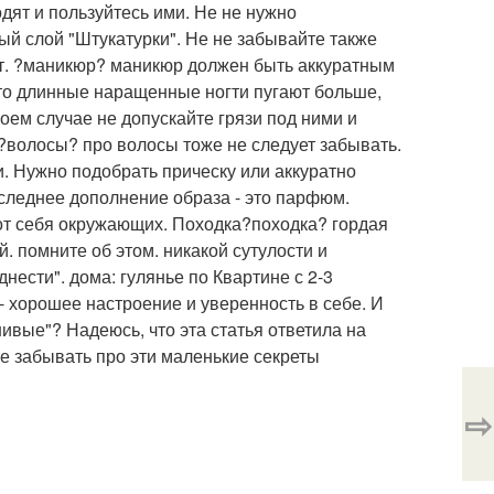
дят и пользуйтесь ими. Не не нужно
ый слой "Штукатурки". Не не забывайте также
аст. ?маникюр? маникюр должен быть аккуратным
то длинные наращенные ногти пугают больше,
коем случае не допускайте грязи под ними и
. ?волосы? про волосы тоже не следует забывать.
. Нужно подобрать прическу или аккуратно
следнее дополнение образа - это парфюм.
 от себя окружающих. Походка?походка? гордая
. помните об этом. никакой сутулости и
ести". дома: гулянье по Квартине с 2-3
- хорошее настроение и уверенность в себе. И
ые"? Надеюсь, что эта статья ответила на
те забывать про эти маленькие секреты
⇨