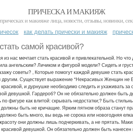
ПРИЧЕСКА И МАКИЯЖ
прическах и макияже лица, новости, отзывы, новинки, сек
ичесок
как делать прически и макияж
причес
 стать самой красивой?
я из нас мечтает стать красивой и привлекательной. Но что
ила ангельским? Личиком и фигурой модели? Сидеть и грусти
азажу советы? , Которые помогут каждой девушке стать кра
и другим. Существует выражение "Некрасивых Женщин не 
 красивой, и дурнушке необходимо следить и ухаживать за с
вой девушкой. Гардероб? Он не обязательно должен быть д
ь по фигуре как влитой: скрывать недостатки;? Быть стиль
 должны быть не кричащие. Ярким пятном образа станут п
 должно быть много, вы ведь не сорока или новогодняя елка
красоту они должны лишь подчеркивать, а не прятать. Ма
 красивой девушкой. Он обязательно должен быть нанесен 