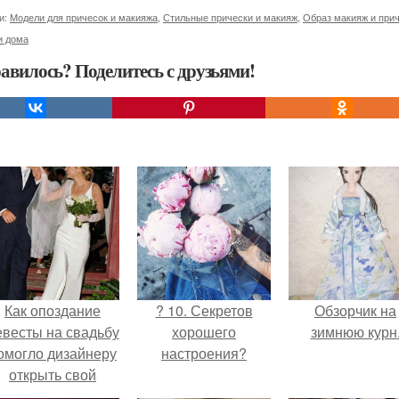
и:
Модели для причесок и макияжа
,
Стильные прически и макияж
,
Образ макияж и при
и дома
авилось? Поделитесь с друзьями!
Как опоздание
? 10. Секретов
Обзорчик на
евесты на свадьбу
хорошего
зимнюю курн
омогло дизайнеру
настроения?
открыть свой
бренд.