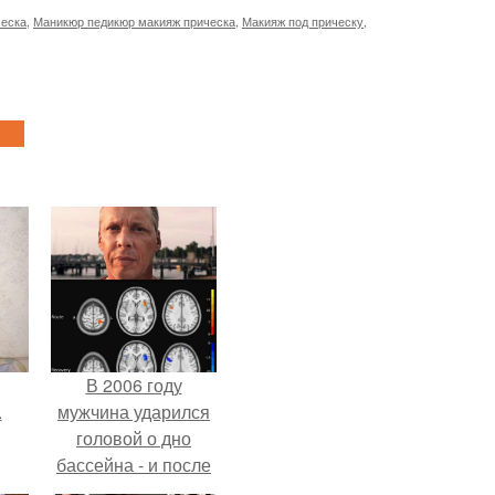
ческа
,
Маникюр педикюр макияж прическа
,
Макияж под прическу
,
В 2006 году
.
мужчина ударился
головой о дно
бассейна - и после
этого его жизнь