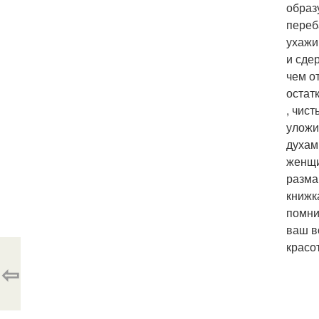
образ
переб
ухажи
и сде
чем о
остат
, чис
уложи
духам
женщи
разма
книжк
помни
ваш в
красо
⇦