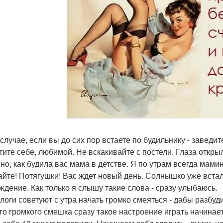
 случае, если вы до сих пор встаете по будильнику - заведит
тите себе, любимой. Не вскакивайте с постели. Глаза открыл
но, как будила вас мама в детстве. Я по утрам всегда мами
айте! Потягушки! Вас ждет новый день. Солнышко уже встало
ждение. Как только я слышу такие слова - сразу улыбаюсь.
логи советуют с утра начать громко смеяться - дабы разбуд
го громкого смешка сразу такое настроение играть начинает!