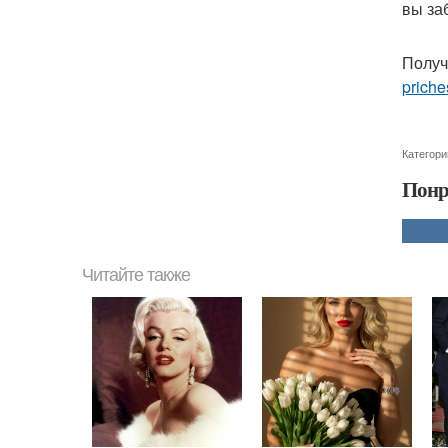
вы за
Получ
priche
Категори
Понр
Читайте также