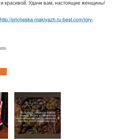
 и красивой. Удачи вам, настоящие женщины!
http://pricheska-makiyazh.ru-best.com/igry-
кияж