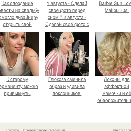
Как опоздание
1 августа - Сделай
Barbie Sun Lov
евесты на свадьбу
своё фото перед
Malibu 70s.
омогло дизайнеру
сном.? 2 августа -
открыть свой
Сделай своё фото с
бренд.
потёкшей тушью.? 3
августа - Сделай
своё фото на
лестнице.?
К старому
Глюкоза сменила
Локоны для
ерманенту можно
образ и удивила
эффектной
привыкнуть.
поклонников.
мамочки и е
обворожительн
дочурки.
Контакты
Пользовательское соглашение
Обратная св