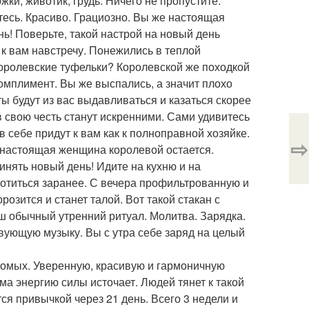
жки, животик, грудь. Ничего не пропустите.
тесь. Красиво. Грациозно. Вы же настоящая
нь! Поверьте, такой настрой на новый день
я к вам навстречу. Понежились в теплой
королевские туфельки? Королевской же походкой
комплимент. Вы же выспались, а значит плохо
ы будут из вас выдавливаться и казаться скорее
в свою честь станут искренними. Сами удивитесь
в себе придут к вам как к полноправной хозяйке.
⇨
е настоящая женщина королевой остается.
нять новый день! Идите на кухню и на
ботиться заранее. С вечера профильтрованную и
озится и станет талой. Вот такой стакан с
ш обычный утренний ритуал. Молитва. Зарядка.
твующую музыку. Вы с утра себе заряд на целый
акомых. Уверенную, красивую и гармоничную
ма энергию силы источает. Людей тянет к такой
ся привычкой через 21 день. Всего 3 недели и