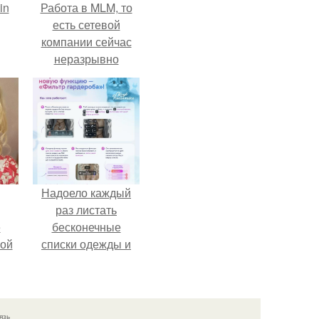
in
Работа в MLM, то
есть сетевой
компании сейчас
неразрывно
связана с создание
своего контента,
своей страницы в
соц сетях.
Надоело каждый
раз листать
ё
бесконечные
ой
списки одежды и
заново собирать
любимый лук по
кусочкам?
язь