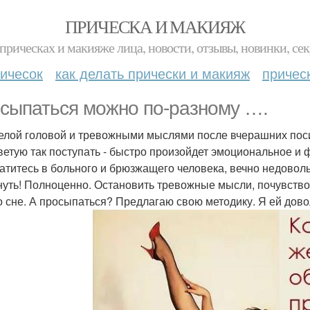
ПРИЧЕСКА И МАКИЯЖ
прическах и макияже лица, новости, отзывы, новинки, сек
ичесок
как делать прически и макияж
причес
сыпаться можно по-разному ….
елой головой и тревожными мыслями после вчерашних посид
ветую так поступать - быстро произойдет эмоциональное и 
атитесь в больного и брюзжащего человека, вечно недово
нуть! Полноценно. Остановить тревожные мысли, почувство
о сне. А просыпаться? Предлагаю свою методику. Я ей дов