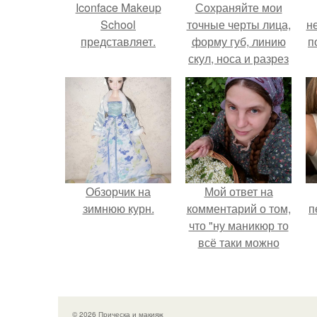
Iconface Makeup
Сохраняйте мои
School
точные черты лица,
н
представляет.
форму губ, линию
п
скул, носа и разрез
глаз.
Обзорчик на
Мой ответ на
зимнюю курн.
комментарий о том,
п
что "ну маникюр то
всё таки можно
было бы сделать.
© 2026 Прическа и макияж