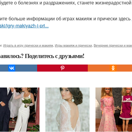
будете о болезнях и раздражениях, станете жизнерадостной
ите больше информации об играх макияж и прически здесь
ski/igry-makiyazh-i-pri...
и:
Играть в игру прически и макияж
,
Игры макияж и прически
,
Вечерние прически и ма
авилось? Поделитесь с друзьями!