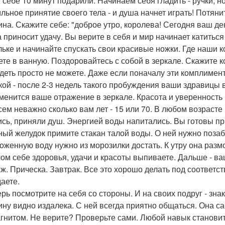
 себе 10 минут подарили. Начинаем себя гладить - ручки, но
льное принятие своего тела - и душа начнет играть! Потяни
на. Скажите себе: "доброе утро, королева! Сегодня ваш де
а приносит удачу. Вы верите в себя и мир начинает катитьс
льке и начинайте спускать свои красивые ножки. Где наши 
ете в ванную. Поздоровайтесь с собой в зеркале. Скажите 
деть просто не можете. Даже если поначалу эти комплимент
кой - после 2-3 недель такого пробуждения ваши здравицы 
зменится ваше отражение в зеркале. Красота и уверенность 
сем неважно сколько вам лет - 15 или 70. В любом возраст
сь, приняли душ. Энергией воды напитались. Вы готовы при
ный желудок примите стакан талой воды. О ней нужно поза
оженную воду нужно из морозилки достать. К утру она размор
ом себе здоровья, удачи и красоты выпиваете. Дальше - ва
ж. Прическа. Завтрак. Все это хорошо делать под соответс
даете.
ерь посмотрите на себя со стороны. И на своих подруг - зн
ну видно издалека. С ней всегда приятно общаться. Она са
агнитом. Не верите? Проверьте сами. Любой навык становит