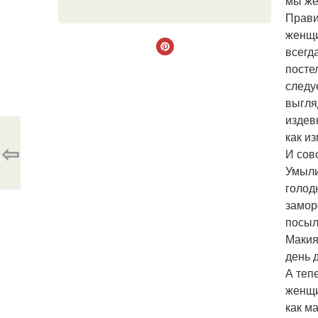
мы же
Прави
женщи
всегд
посте
следу
выгля
издев
как и
⇦
И сов
Умыли
голод
замор
посыл
Макия
день 
А теп
женщи
как м