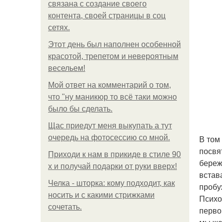
связана с создание своего
контента, своей страницы в соц
сетях.
Этот день был наполнен особенной
красотой, трепетом и невероятным
весельем!
Мой ответ на комментарий о том,
что "ну маникюр то всё таки можно
было бы сделать.
Щас приедут меня выкупать а тут
очередь на фотосессию со мной.
В том
посвя
Приходи к нам в прикиде в стиле 90
береж
х и получай подарки от руки вверх!
встав
Челка - шторка: кому подходит, как
пробу
носить и с какими стрижками
Психо
сочетать.
перво