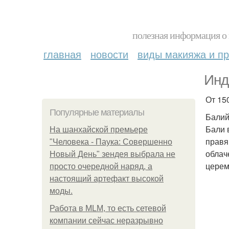
полезная информация о 
главная
новости
виды макияжа и пр
Инд
От 15
Популярные материалы
Балий
Бали 
На шанхайской премьере
правя
"Человека - Паука: Совершенно
облач
Новый День" зендея выбрала не
цере
просто очередной наряд, а
настоящий артефакт высокой
моды.
Работа в MLM, то есть сетевой
компании сейчас неразрывно