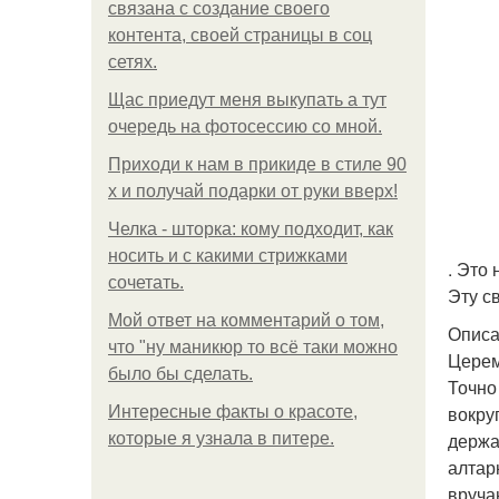
связана с создание своего
контента, своей страницы в соц
сетях.
Щас приедут меня выкупать а тут
очередь на фотосессию со мной.
Приходи к нам в прикиде в стиле 90
х и получай подарки от руки вверх!
Челка - шторка: кому подходит, как
носить и с какими стрижками
. Это
сочетать.
Эту с
Мой ответ на комментарий о том,
Описа
что "ну маникюр то всё таки можно
Церем
было бы сделать.
Точно
вокру
Интересные факты о красоте,
держа
которые я узнала в питере.
алтар
вруча