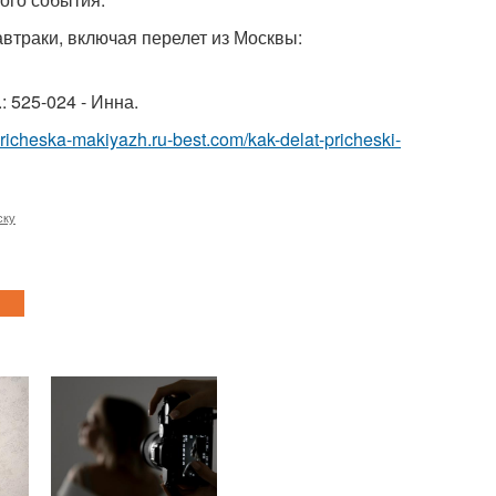
автраки, включая перелет из Москвы:
.: 525-024 - Инна.
/pricheska-makiyazh.ru-best.com/kak-delat-pricheski-
ску