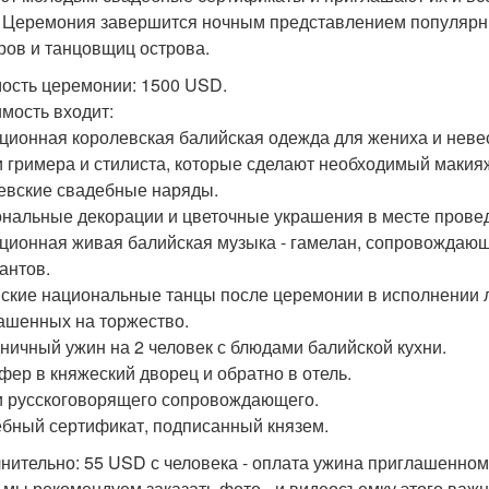
. Церемония завершится ночным представлением популярн
ров и танцовщиц острова.
ость церемонии: 1500 USD.
имость входит:
ционная королевская балийская одежда для жениха и неве
и гримера и стилиста, которые сделают необходимый макияж,
евские свадебные наряды.
нальные декорации и цветочные украшения в месте прове
ционная живая балийская музыка - гамелан, сопровождаю
антов.
ские национальные танцы после церемонии в исполнении л
ашенных на торжество.
ничный ужин на 2 человек с блюдами балийской кухни.
фер в княжеский дворец и обратно в отель.
и русскоговорящего сопровождающего.
бный сертификат, подписанный князем.
нительно: 55 USD с человека - оплата ужина приглашенном
 мы рекомендуем заказать фото - и видеосъемку этого важн