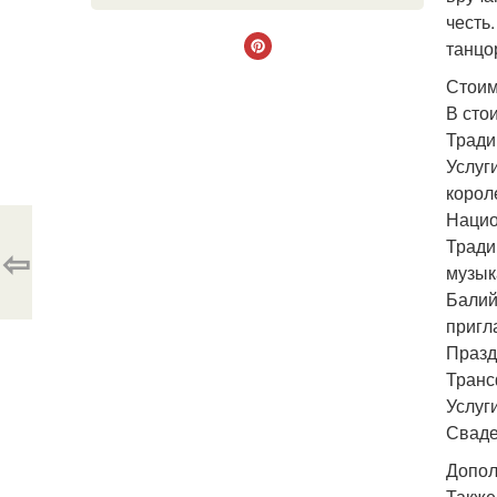
честь
танцо
Стоим
В сто
Тради
Услуг
корол
Нацио
Тради
⇦
музык
Балий
пригл
Празд
Транс
Услуг
Сваде
Допол
Также