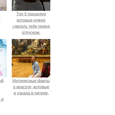
Топ 5 процедур
.
которые нужно
сделать тебе перед
отпуском.
ый
Интересные факты
о красоте, которые
я узнала в питере.
 и
ть
по