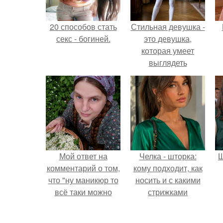
20 способов стать
Стильная девушка -
секс - богиней.
это девушка,
которая умеет
выглядеть
привлекательно и
элегантно в любои
ситуации.
Мой ответ на
Челка - шторка:
Щ
комментарий о том,
кому подходит, как
что "ну маникюр то
носить и с какими
всё таки можно
стрижками
было бы сделать.
сочетать.