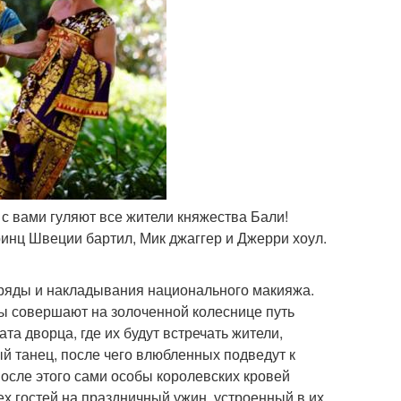
 с вами гуляют все жители княжества Бали!
инц Швеции бартил, Мик джаггер и Джерри хоул.
ряды и накладывания национального макияжа.
ны совершают на золоченной колеснице путь
а дворца, где их будут встречать жители,
й танец, после чего влюбленных подведут к
после этого сами особы королевских кровей
 гостей на праздничный ужин, устроенный в их