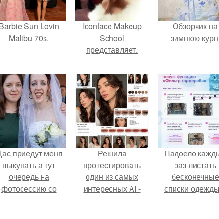
Barbie Sun Lovin
Iconface Makeup
Обзорчик на
Malibu 70s.
School
зимнюю курн
представляет.
ас приедут меня
Решила
Надоело кажд
выкупать а тут
протестировать
раз листать
очередь на
один из самых
бесконечные
фотосессию со
интересных AI -
списки одежды
мной.
промтов для бьюти
заново собира
- анализа.
любимый лук 