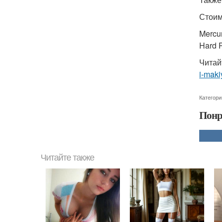
Стоим
Mercur
Hard R
Читай
i-makiy
Категори
Понр
Читайте также