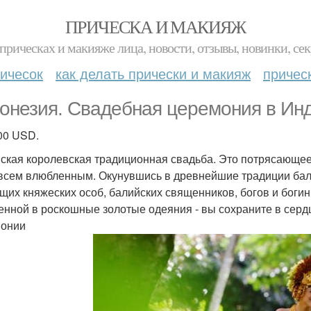
ПРИЧЕСКА И МАКИЯЖ
прическах и макияже лица, новости, отзывы, новинки, сек
ичесок
как делать прически и макияж
причес
онезия. Свадебная церемония в Инд
00 USD.
ская королевская традиционная свадьба. Это потрясающее
всем влюбленным. Окунувшись в древнейшие традиции бали
щих княжеских особ, балийских священников, богов и богин
енной в роскошные золотые одеяния - вы сохраните в серд
монии