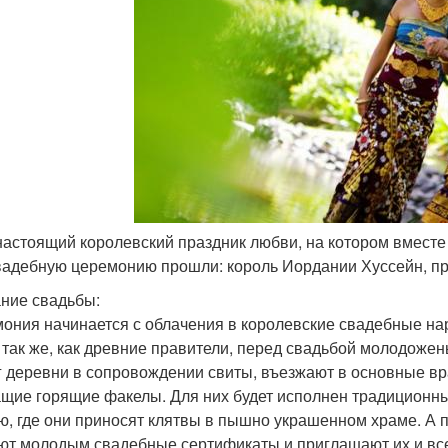
 настоящий королевский праздник любви, на котором вместе
вадебную церемонию прошли: король Иордании Хуссейн, пр
ние свадьбы:
ония начинается с облачения в королевские свадебные на
 так же, как древние правители, перед свадьбой молодоже
г деревни в сопровождении свиты, въезжают в основные врат
щие горящие факелы. Для них будет исполнен традиционны
ю, где они приносят клятвы в пышно украшенном храме. А 
ют молодым свадебные сертификаты и приглашают их и всех