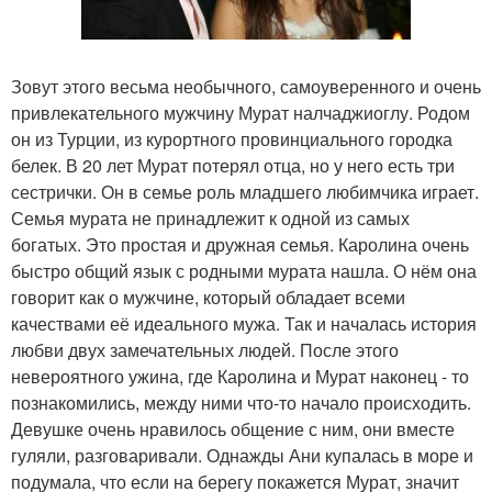
Зовут этого весьма необычного, самоуверенного и очень
привлекательного мужчину Мурат налчаджиоглу. Родом
он из Турции, из курортного провинциального городка
белек. В 20 лет Мурат потерял отца, но у него есть три
сестрички. Он в семье роль младшего любимчика играет.
Семья мурата не принадлежит к одной из самых
богатых. Это простая и дружная семья. Каролина очень
быстро общий язык с родными мурата нашла. О нём она
говорит как о мужчине, который обладает всеми
качествами её идеального мужа. Так и началась история
любви двух замечательных людей. После этого
невероятного ужина, где Каролина и Мурат наконец - то
познакомились, между ними что-то начало происходить.
Девушке очень нравилось общение с ним, они вместе
гуляли, разговаривали. Однажды Ани купалась в море и
подумала, что если на берегу покажется Мурат, значит