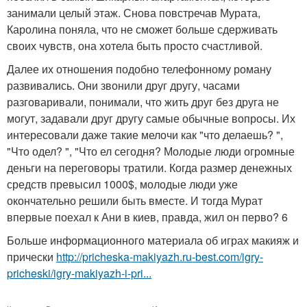
занимали целый этаж. Снова повстречав Мурата,
Каролина поняла, что не сможет больше сдерживать
своих чувств, она хотела быть просто счастливой.
Далее их отношения подобно телефонному роману
развивались. Они звонили друг другу, часами
разговаривали, понимали, что жить друг без друга не
могут, задавали друг другу самые обычные вопросы. Их
интересовали даже такие мелочи как "что делаешь? ",
"Что одел? ", "Что ел сегодня? Молодые люди огромные
деньги на переговоры тратили. Когда размер денежных
средств превысил 1000$, молодые люди уже
окончательно решили быть вместе. И тогда Мурат
впервые поехал к Ани в киев, правда, жил он перво? 6
Больше информационного материала об играх макияж и
прически
http://pricheska-makiyazh.ru-best.com/igry-
pricheski/igry-makiyazh-i-pri...