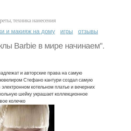
реты, техника нанесения
ки и макияж на дому
игры
отзывы
лы Barbie в мире начинаем".
надлежат и авторские права на самую
м ювелиром Стефано кантури создал самую
в электронном котельном платье и вечерних
укольную шейку украшает коллекционное
овое колечко