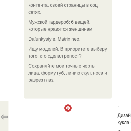
контента, своей страницы в соц
сетях.
Мужской гардероб: 6 вещей,
которые нравятся женщинам
Dafunkystyle. Matrix neo.
Ищу моделей. В приоритете выберу
того, кто сделал репост?
Сохраняйте мои точные черты
лица, форму губ, линию скул, носа и
разрез глаз.
.
⇦
Дизай
кукла