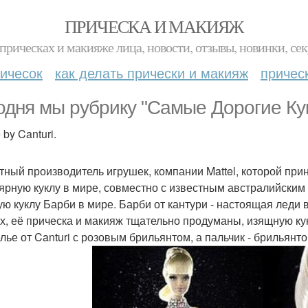
ПРИЧЕСКА И МАКИЯЖ
прическах и макияже лица, новости, отзывы, новинки, сек
ичесок
как делать прически и макияж
причес
одня мы рубрику "Самые Дорогие Кук
 by Canturi.
тный производитель игрушек, компании Mattel, которой при
ярную куклу в мире, совместно с известным австралийски
ую куклу Барби в мире. Барби от кантури - настоящая леди 
х, её прическа и макияж тщательно продуманы, изящную к
лье от Canturi с розовым брильянтом, а пальчик - брильянт