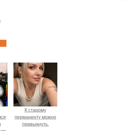
ж
К старому
лся
перманенту можно
о
привыкнуть.
сле