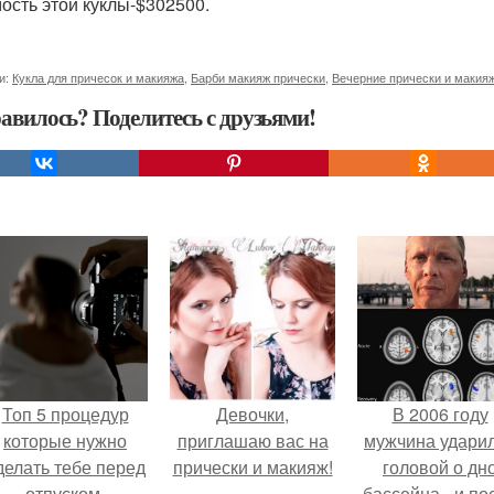
ость этой куклы-$302500.
и:
Кукла для причесок и макияжа
,
Барби макияж прически
,
Вечерние прически и макия
авилось? Поделитесь с друзьями!
Топ 5 процедур
Девочки,
В 2006 году
которые нужно
приглашаю вас на
мужчина удари
делать тебе перед
прически и макияж!
головой о дн
отпуском.
бассейна - и по