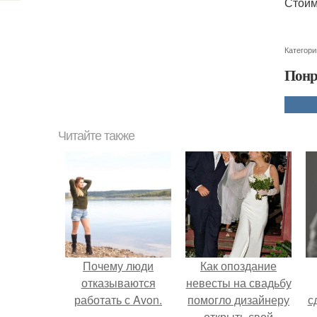
Стоим
Категори
Понр
Читайте также
Почему люди
Как опоздание
отказываются
невесты на свадьбу
работать с Avon.
помогло дизайнеру
с
открыть свой