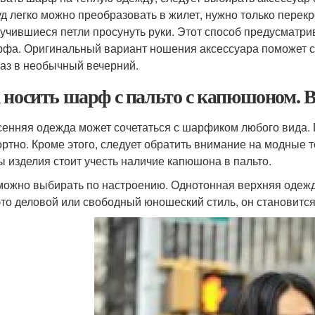
д легко можно преобразовать в жилет, нужно только перекре
учившиеся петли просунуть руки. Этот способ предусматри
фа. Оригинальный вариант ношения аксессуара поможет 
аз в необычный вечерний.
 носить шарф с пальто с капюшоном.
сенняя одежда может сочетаться с шарфиком любого вида. 
ртно. Кроме этого, следует обратить внимание на модные 
 изделия стоит учесть наличие капюшона в пальто.
можно выбирать по настроению. Однотонная верхняя одежда
это деловой или свободный юношеский стиль, он становитс