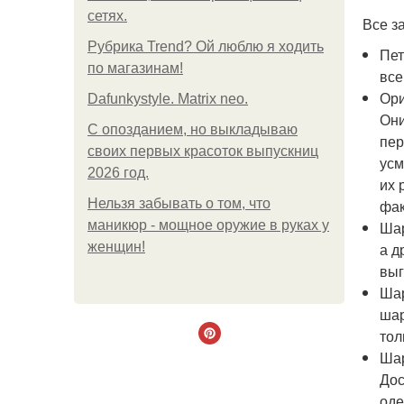
сетях.
Все з
Рубрика Trend? Ой люблю я ходить
Пет
по магазинам!
все
Ори
Dafunkystyle. Matrix neo.
Они
С опозданием, но выкладываю
пер
своих первых красоток выпускниц
усм
2026 год.
их 
Нельзя забывать о том, что
фак
маникюр - мощное оружие в руках у
Шар
женщин!
а д
выг
Шар
шар
тол
Шар
Дос
оде