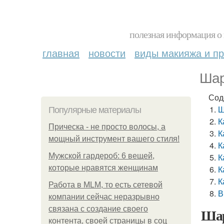
полезная информация о 
главная
новости
виды макияжа и пр
Шар
Сод
Ш
Популярные материалы
К
Прическа - не просто волосы, а
К
мощный инструмент вашего стиля!
К
Мужской гардероб: 6 вещей,
К
которые нравятся женщинам
К
К
Работа в MLM, то есть сетевой
В
компании сейчас неразрывно
связана с создание своего
Шар
контента, своей страницы в соц