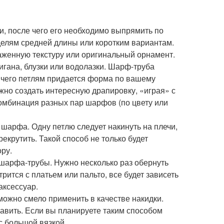
и, после чего его необходимо выпрямить по
оделям средней длины или коротким вариантам.
женную текстуру или оригинальный орнамент.
дигана, блузки или водолазки. Шарф-труба
е чего петлям придается форма по вашему
но создать интересную драпировку, «играя» с
комбинация разных пар шарфов (по цвету или
шарфа. Одну петлю следует накинуть на плечи,
рекрутить. Такой способ не только будет
ору.
 шарфа-трубы. Нужно несколько раз обернуть
рится с платьем или пальто, все будет зависеть
аксессуар.
можно смело применить в качестве накидки.
править. Если вы планируете таким способом
с большой вязкой.