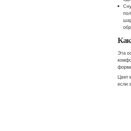
Сну
пол
шар
обр
Как
Эта о
комфо
формы
Цвет 
если 