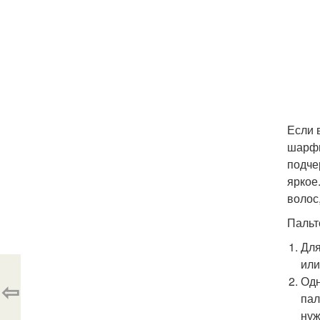
Если 
шарфи
подче
яркое
волос
Пальт
Для
или
Одн
⇦
пал
нуж