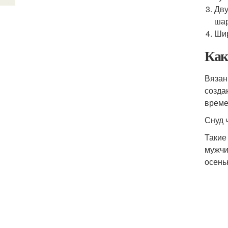
Дву
шар
Шир
Как
Вязан
созда
време
Снуд 
Такие
мужчи
осень