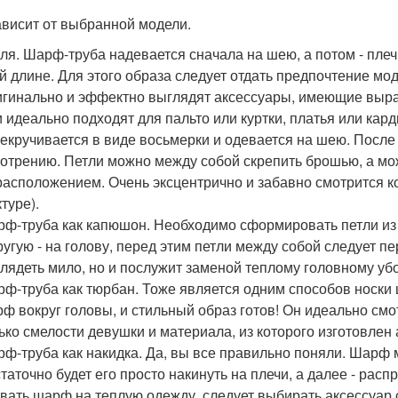
ависит от выбранной модели.
ля. Шарф-труба надевается сначала на шею, а потом - плеч
й длине. Для этого образа следует отдать предпочтение м
гинально и эффектно выглядят аксессуары, имеющие выра
 идеально подходят для пальто или куртки, платья или кар
екручивается в виде восьмерки и одевается на шею. Посл
отрению. Петли можно между собой скрепить брошью, а мож
расположением. Очень эксцентрично и забавно смотрится 
туре).
ф-труба как капюшон. Необходимо сформировать петли из 
ругую - на голову, перед этим петли между собой следует пе
лядеть мило, но и послужит заменой теплому головному уб
ф-труба как тюрбан. Тоже является одним способов носки
ф вокруг головы, и стильный образ готов! Он идеально смот
ько смелости девушки и материала, из которого изготовлен 
ф-труба как накидка. Да, вы все правильно поняли. Шарф 
таточно будет его просто накинуть на плечи, а далее - рас
вать шарф на теплую одежду, следует выбирать аксессуар 