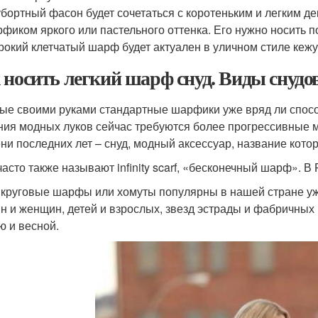
бортный фасон будет сочетаться с коротеньким и легким
фиком яркого или пастельного оттенка. Его нужно носить п
окий клетчатый шарф будет актуален в уличном стиле кежу
 носить легкий шарф снуд. Виды снудо
ые своими руками стандартные шарфики уже вряд ли спос
ния модных луков сейчас требуются более прогрессивные м
ни последних лет – снуд, модный аксессуар, название котор
часто также называют infinity scarf, «бесконечный шарф». В
 круговые шарфы или хомуты популярны в нашей стране уж
н и женщин, детей и взрослых, звезд эстрады и фабричных
ю и весной.