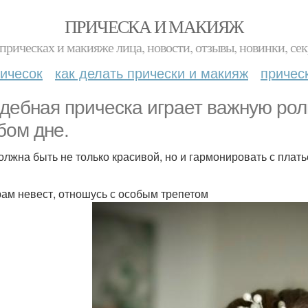
ПРИЧЕСКА И МАКИЯЖ
прическах и макияже лица, новости, отзывы, новинки, сек
ичесок
как делать прически и макияж
причес
дебная прическа играет важную рол
бом дне.
олжна быть не только красивой, но и гармонировать с плат
рам невест, отношусь с особым трепетом