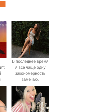
В последнее время
и":
я всё чаще одну
й
закономерность
ы
замечаю.
 о