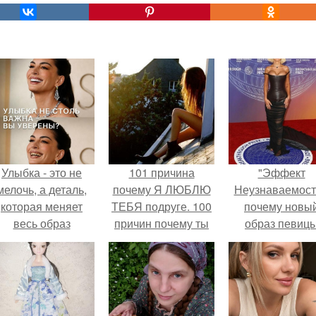
Улыбка - это не
101 причина
"Эффект
мелочь, а деталь,
почему Я ЛЮБЛЮ
Неузнаваемост
которая меняет
ТЕБЯ подруге. 100
почему новы
весь образ
причин почему ты
образ певиц
человека.
моя лучшая
вызвал споры
подруга.
гранях
возможного?