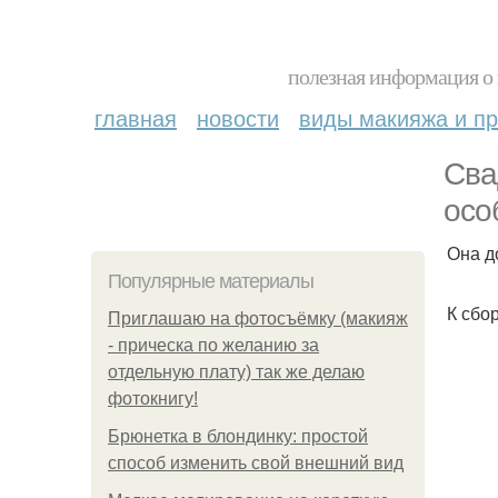
полезная информация о 
главная
новости
виды макияжа и пр
Сва
осо
Она д
Популярные материалы
К сбо
Приглашаю на фотосъёмку (макияж
- прическа по желанию за
отдельную плату) так же делаю
фотокнигу!
Брюнетка в блондинку: простой
способ изменить свой внешний вид