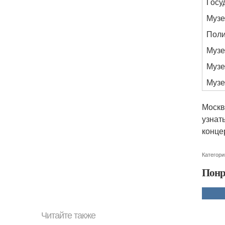
Госу
Музе
Поли
Музе
Музе
Музе
Москв
узнат
конце
Категори
Понр
Читайте также