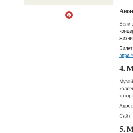
Анон
Если 
конце
жизни
Билет
https:
4. 
Музей
колле
котор
Адрес:
Сайт:
5. 