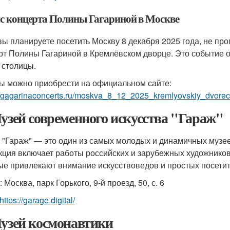
с концерта Полины Гагариной в Москве
вы планируете посетить Москву 8 декабря 2025 года, не пр
рт Полины Гагариной в Кремлёвском дворце. Это событие о
 столицы.
ы можно приобрести на официальном сайте:
//gagarinaconcerts.ru/moskva_8_12_2025_kremlyovskiy_dvorec
Музей современного искусства "Гараж"
 "Гараж" — это один из самых молодых и динамичных музее
кция включает работы российских и зарубежных художников
ые привлекают внимание искусствоведов и простых посетит
 Москва, парк Горького, 9-й проезд, 50, с. 6
https://garage.digital/
Музей космонавтики