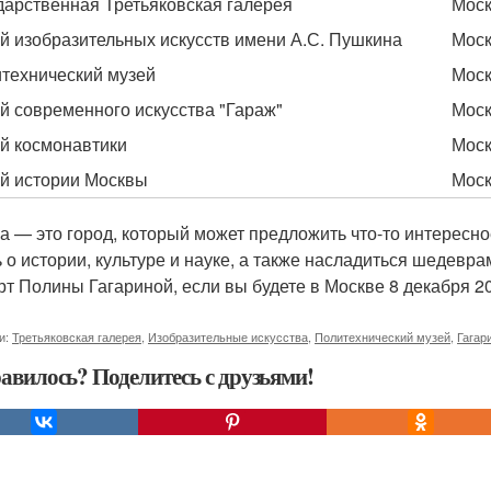
дарственная Третьяковская галерея
Моск
й изобразительных искусств имени А.С. Пушкина
Моск
технический музей
Моск
й современного искусства "Гараж"
Моск
й космонавтики
Моск
й истории Москвы
Моск
а — это город, который может предложить что-то интересно
ь о истории, культуре и науке, а также насладиться шедевра
рт Полины Гагариной, если вы будете в Москве 8 декабря 20
и:
Третьяковская галерея
,
Изобразительные искусства
,
Политехнический музей
,
Гагар
авилось? Поделитесь с друзьями!