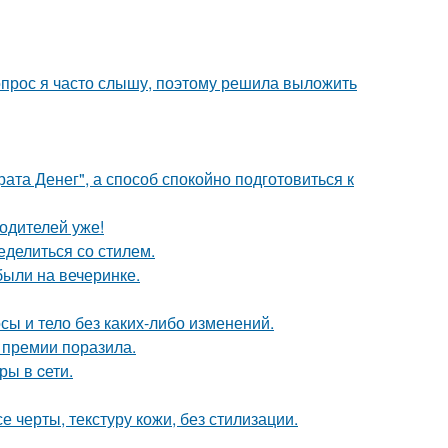
 вопрос я часто слышу, поэтому решила выложить
ата Денег", а способ спокойно подготовиться к
одителей уже!
ределиться со стилем.
были на вечеринке.
осы и тело без каких-либо изменений.
 премии поразила.
ры в cети.
 черты, текстуру кожи, без стилизации.