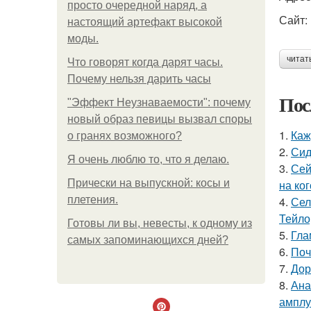
просто очередной наряд, а
Сайт: 
настоящий артефакт высокой
моды.
читат
Что говорят когда дарят часы.
Почему нельзя дарить часы
Пос
"Эффект Неузнаваемости": почему
новый образ певицы вызвал споры
1.
Каж
о гранях возможного?
2.
Сид
Я очень люблю то, что я делаю.
3.
Сей
Прически на выпускной: косы и
на ког
плетения.
4.
Сел
Тейло
Готовы ли вы, невесты, к одному из
5.
Гла
самых запоминающихся дней?
6.
Поч
7.
Дор
8.
Ана
амплу