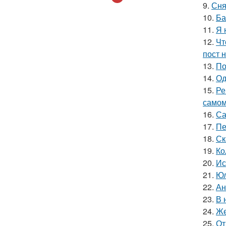
9.
Сня
10.
Ба
11.
Я 
12.
Чт
пост н
13.
По
14.
Од
15.
Ре
самом
16.
Са
17.
Пе
18.
Ск
19.
Ко
20.
Ис
21.
Юл
22.
Ан
23.
В 
24.
Же
25.
От