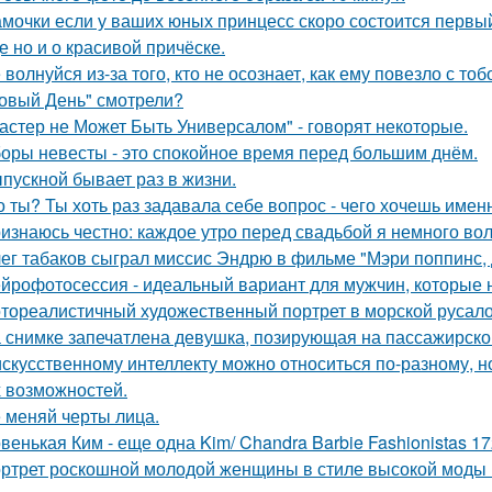
мочки если у ваших юных принцесс скоро состоится первый 
е но и о красивой причёске.
 волнуйся из-за того, кто не осознает, как ему повезло с тоб
овый День" смотрели?
астер не Может Быть Универсалом" - говорят некоторые.
оры невесты - это спокойное время перед большим днём.
пускной бывает раз в жизни.
о ты? Ты хоть раз задавала себе вопрос - чего хочешь имен
изнаюсь честно: каждое утро перед свадьбой я немного во
ег табаков сыграл миссис Эндрю в фильме "Мэри поппинс, 
йрофотосессия - идеальный вариант для мужчин, которые н
тореалистичный художественный портрет в морской русалоч
 снимке запечатлена девушка, позирующая на пассажирско
искусственному интеллекту можно относиться по-разному, но
 возможностей.
 меняй черты лица.
венькая Ким - еще одна Kim/ Chandra Barbie Fashionistas 17
ртрет роскошной молодой женщины в стиле высокой моды (