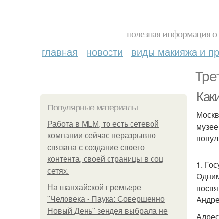
полезная информация о 
главная
новости
виды макияжа и пр
Тре
Как
Популярные материалы
Москв
Работа в MLM, то есть сетевой
музее
компании сейчас неразрывно
попул
связана с создание своего
контента, своей страницы в соц
1. Го
сетях.
Одним
посвя
На шанхайской премьере
Андре
"Человека - Паука: Совершенно
Новый День" зендея выбрала не
Адрес