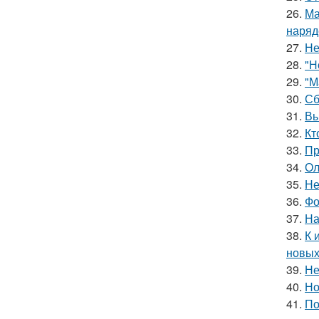
26.
Ма
наряд
27.
Не
28.
"Н
29.
"М
30.
Сб
31.
Вы
32.
Кт
33.
Пр
34.
Ол
35.
Не
36.
Фо
37.
На
38.
К 
новых
39.
Не
40.
Но
41.
По