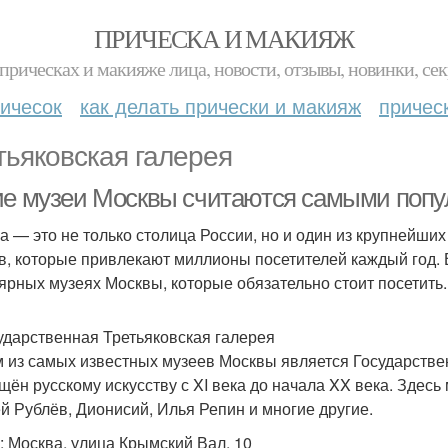
ПРИЧЕСКА И МАКИЯЖ
прическах и макияже лица, новости, отзывы, новинки, сек
ичесок
как делать прически и макияж
причес
тьяковская галерея
ие музеи Москвы считаются самыми попу
а — это не только столица России, но и один из крупнейши
в, которые привлекают миллионы посетителей каждый год. 
ярных музеях Москвы, которые обязательно стоит посетить.
сударственная Третьяковская галерея
 из самых известных музеев Москвы является Государствен
щён русскому искусству с XI века до начала XX века. Здесь
й Рублёв, Дионисий, Илья Репин и многие другие.
: Москва, улица Крымский Вал, 10