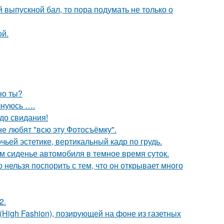
выпускной бал, то пора подумать не только о
ой.
но ты?
лнуюсь ….
до свидания!
е любят "всю эту Фотосъёмку".
ьей эстетике, вертикальный кадр по грудь.
м сиденье автомобиля в темное время суток.
 нельзя поспорить с тем, что он открывает много
2.
High Fashion), позирующей на фоне из газетных