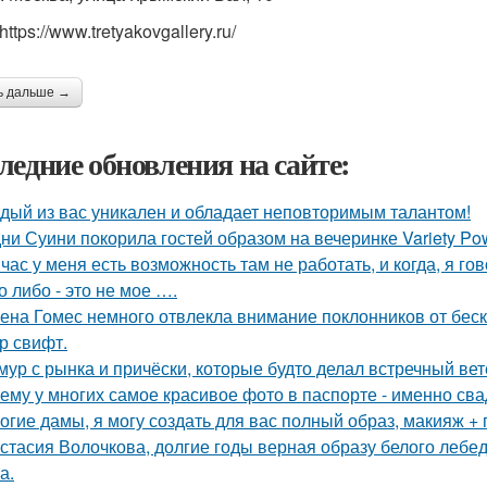
https://www.tretyakovgallery.ru/
ь дальше →
ледние обновления на сайте:
дый из вас уникален и обладает неповторимым талантом!
ни Суини покорила гостей образом на вечеринке Variety Po
час у меня есть возможность там не работать, и когда, я гов
о либо - это не мое ….
ена Гомес немного отвлекла внимание поклонников от бе
р свифт.
мур с рынка и причёски, которые будто делал встречный ве
ему у многих самое красивое фото в паспорте - именно св
огие дамы, я могу создать для вас полный образ, макияж + 
стасия Волочкова, долгие годы верная образу белого леб
а.