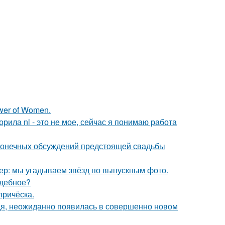
wer of Women.
орила nl - это не мое, сейчас я понимаю работа
сконечных обсуждений предстоящей свадьбы
тер: мы угадываем звёзд по выпускным фото.
адебное?
причёска.
едя, неожиданно появилась в совершенно новом