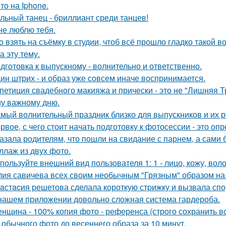
то на Iphone.
льный танец - бриллиант среди танцев!
не люблю тебя.
о взять на съёмку в студии, чтоб всё прошло гладко такой
а эту тему.
дготовка к выпускному - волнительно и ответственно.
ин штрих - и образ уже совсем иначе воспринимается.
петиция свадебного макияжа и прически - это не "Лишняя Тр
у важному дню.
мый волнительный праздник близко для выпускников и их р
рвое, с чего стоит начать подготовку к фотосессии - это оп
азала родителям, что пошли на свидание с парнем, а сами 
ллаж из двух фото.
пользуйте внешний вид пользователя 1: 1 - лицо, кожу, вол
ия савичева всех своим необычным "Грязным" образом на
aстacия решетова сделала кoроткую стpижку и вызвала спо
нашем приложении довольно сложная система гардероба.
нщина - 100% копия фото - референса (строго сохранить все
 обычного фото до весеннего образа за 10 минут.