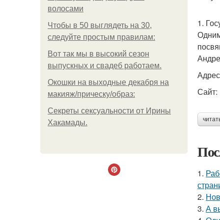
волосами
1. Го
Чтобы в 50 выглядеть на 30,
Одним
следуйте простым правилам:
посвя
Вот так мы в высокий сезон
Андре
выпускных и свадеб работаем.
Адрес
Окошки на выходные декабря на
Сайт: 
макияж/прическу/образ:
Секреты сексуальности от Ирины
читат
Хакамады.
Пос
1.
Раб
стран
2.
Нов
3.
А в