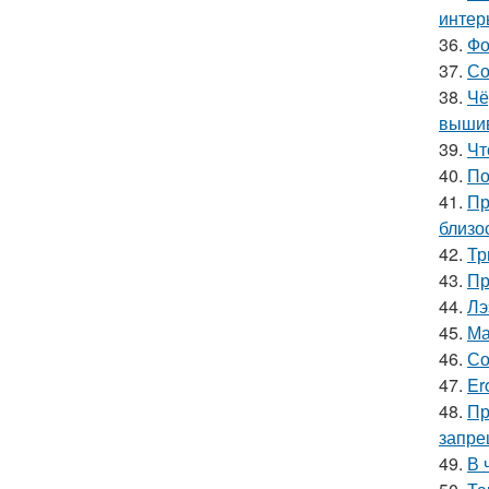
интер
36.
Фо
37.
Со
38.
Чё
вышив
39.
Чт
40.
По
41.
Пр
близо
42.
Тр
43.
Пр
44.
Лэ
45.
Ма
46.
Со
47.
Er
48.
Пр
запре
49.
В 