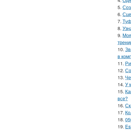
4.
Одн
5.
Соз
6.
Сце
7.
Туф
8.
Узн
9.
Моя
трени
10.
Зв
в ком
11.
Ри
12.
Со
13.
Че
14.
У 
15.
Ка
все?
16.
Ск
17.
Ко
18.
05
19.
Es