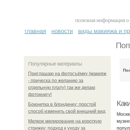
полезная информация о 
главная
новости
виды макияжа и пр
Поп
Популярные материалы
По
Приглашаю на фотосъёмку (макияж
- прическа по желанию за
отдельную плату) так же делаю
фотокнигу!
Как
Брюнетка в блондинку: простой
способ изменить свой внешний вид
Москв
музее
Мелкое мелирование на короткую
попул
стрижку: подход к уходу за