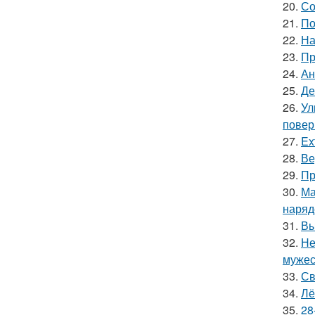
20.
Со
21.
По
22.
На
23.
Пр
24.
Ан
25.
Де
26.
Ул
повер
27.
Ex
28.
Ве
29.
Пр
30.
Ма
наряд
31.
Вы
32.
Не
мужес
33.
Св
34.
Лё
35.
28