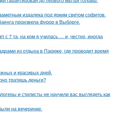
дки гарантирован до первого мытья головы.
 заметным издалека под ярким светом софитов.
Ваенга произвела фурор в Выборге.
 с 7 та, на ком я училась … и, честно, иногда
драми из отдыха в Париже, где проводит время
ажных и красивых дней.
арно тратишь деньги?
блогеры и стилисты не научили вас выглядеть как
были на вечеринке.