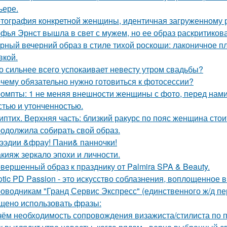
ьере.
тография конкретной женщины, идентичная загруженному 
фья Эрнст вышла в свет с мужем, но ее образ раскритиков
рный вечерний образ в стиле тихой роскоши: лаконичное пл
кой.
о сильнее всего успокаивает невесту утром свадьбы?
чему обязательно нужно готовиться к фотосессии?
омпты: 1 не меняя внешности женщины с фото, перед нами
стью и утонченностью.
иптих. Верхняя часть: близкий ракурс по пояс женщина сто
одолжила собирать свой образ.
ээдии &фрау! Пани& панночки!
кияж зеркало эпохи и личности.
вершенный образ к празднику от Palmira SPA & Beauty.
otic PD Passion - это искусство соблазнения, воплощенное в
оводникам "Гранд Сервис Экспресс" (единственного ж/д п
щено использовать фразы:
чём необходимость сопровождения визажиста/стилиста по 