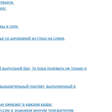
етверти.
lor.
ры в сети.
 со шнуровкой из страз на спине,
выпускной бал, то пора подумать не только о
 выразительный портрет, выполненный в
рые оживают в каждом кадре.
ессию в знакомом многим телезрителям