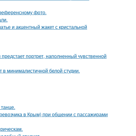
референсному фото.
али.
атье и акцентный жакет с кристальной
 предстает портрет, наполненный чувственной
ит в минималистичной белой студии.
 танце.
еревозчика в Крым) при общении с пассажирами
прическам.