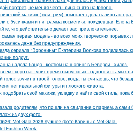
а "Правильная" баночка лака для волос и успех твоей укла
дай портрет, не меняя черты лица снято на Iphone.
нический макияж ( или грим) помогает сделать лицо актера
ли с бусинками и ни грамма косметики: похудевшая Елена 
айте, что действительно делает вас привлекательнее.
 самая первая модель - во всех моих творческих порывах лет
ровалась даже без предупреждения.
езда сериала "Воронины" Екатерина Волкова поделилась ка
пании подруг.
анна надела бандо - костюм на шопинг в Беверли - хиллз.
всем скоро наступит время выпускных - одного из самых в
й голос звучит в твоей голове, когда ты считаешь, что безд
меня нет идеальной фигуры и плоского живота.
к подобрать свой макияж, укладку и найти свой стиль, пока 
азала родителям, что пошли на свидание с парнем, а сами 
ллаж из двух фото.
0526: Met Gala 2026 лучшее фото Карины с Met Gala.
tet Fashion Week.