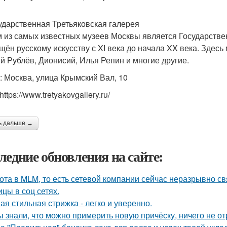
сударственная Третьяковская галерея
 из самых известных музеев Москвы является Государствен
щён русскому искусству с XI века до начала XX века. Здесь
й Рублёв, Дионисий, Илья Репин и многие другие.
: Москва, улица Крымский Вал, 10
https://www.tretyakovgallery.ru/
ь дальше →
ледние обновления на сайте:
ота в MLM, то есть сетевой компании сейчас неразрывно свя
ицы в соц сетях.
ая стильная стрижка - легко и уверенно.
ы знали, что можно примерить новую причёску, ничего не о