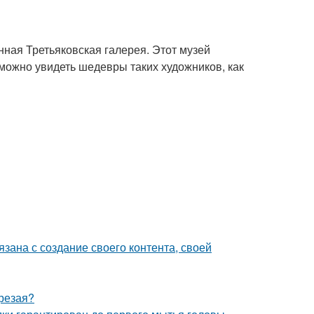
ная Третьяковская галерея. Этот музей
 можно увидеть шедевры таких художников, как
зана с создание своего контента, своей
трезая?