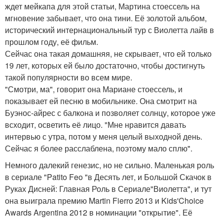
ждет мейкапа для этой статьи, Мартина стоессель на
мгновение забывает, что она тини. Её золотой альбом,
исторический интернациональный тур с Виолетта лайв в
прошлом году, её фильм.
Сейчас она такая домашняя, не скрывает, что ей только
19 лет, которых ей было достаточно, чтобы достигнуть
такой популярности во всем мире.
"Смотри, ма", говорит она Мариане стоессель, и
показывает ей песню в мобильнике. Она смотрит на
Буэнос-айрес с балкона и позволяет солнцу, которое уже
всходит, осветить её лицо. "Мне нравится давать
интервью с утра, потом у меня целый выходной день.
Сейчас я более расслаблена, поэтому мало сплю".
Немного далекий генезис, но не сильно. Маленькая роль
в сериале "Patito Feo "в Десять лет, и Большой Скачок в
Руках Дисней: Главная Роль в Сериале"Виолетта", и тут
она выиграла премию Martin Fierro 2013 и Kids'Choice
Awards Argentina 2012 в номинации "открытие". Её