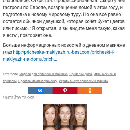
очарование. Открытая. Профессиональная. Скоро у неё
гастроли по Европе, возвращение домой в этом году, и
подготовка к новому мировому туру. Но она все равно
остается обычной девушкой, которая хочет букет цветов
или письмо. "Я открытая, и вы видите меня такую, какая
я есть", повторяет она.
Больше информационных новостей о дневном макияже
глаз
http://pricheska-makiyazh.ru-best.com/pricheski-i-
makiyazh-na-domu/prich...
Категории:
Модели для причесок и макияжа
,
Прически дома
,
Игры макияж и
прически
,
Сделать макияж прическу
,
Играть в игру прически и макияж
Читайте также