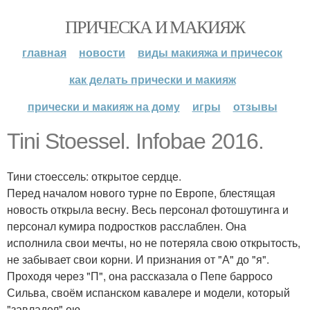
ПРИЧЕСКА И МАКИЯЖ
главная
новости
виды макияжа и причесок
как делать прически и макияж
прически и макияж на дому
игры
отзывы
Tini Stoessel. Infobae 2016.
Тини стоессель: открытое сердце.
Перед началом нового турне по Европе, блестящая
новость открыла весну. Весь персонал фотошутинга и
персонал кумира подростков расслаблен. Она
исполнила свои мечты, но не потеряла свою открытость,
не забывает свои корни. И признания от "А" до "я".
Проходя через "П", она рассказала о Пепе барросо
Сильва, своём испанском кавалере и модели, который
"завладел" ею.