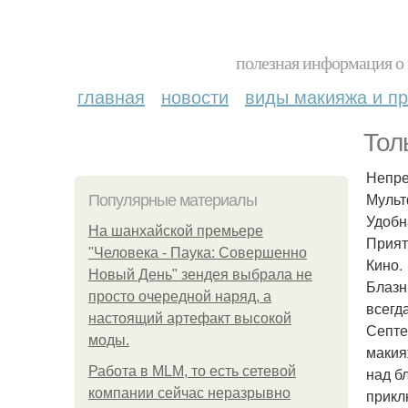
полезная информация о 
главная
новости
виды макияжа и пр
Тол
Непре
Мульт
Популярные материалы
Удобн
На шанхайской премьере
Прият
"Человека - Паука: Совершенно
Кино.
Новый День" зендея выбрала не
Блазни
просто очередной наряд, а
всегд
настоящий артефакт высокой
Септе
моды.
макия
Работа в MLM, то есть сетевой
над б
компании сейчас неразрывно
прикл