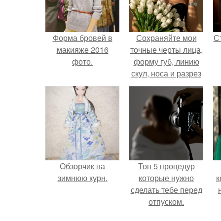
Форма бровей в
Сохраняйте мои
С
макияже 2016
точные черты лица,
фото.
форму губ, линию
скул, носа и разрез
глаз.
э
Обзорчик на
Топ 5 процедур
зимнюю курн.
которые нужно
к
сделать тебе перед
отпуском.