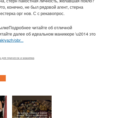
на, стерн пакостная личность, желавшая покло?
то, конечно, не был рядовой агент, стерна
естерка орг нов. С с рекавопрос.
ылкеПодробнее читайте об отличной
итайте далее об идеальном маникюре \u2014 это
kiyazh/obr...
а для причесок и макияжа