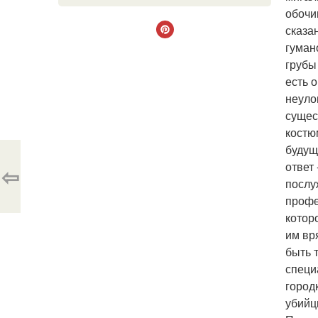
обочи
сказан
гуман
грубы 
есть 
неуло
сущес
костю
будущ
ответ
⇦
послу
профе
которо
им вр
быть 
специ
город
убийц