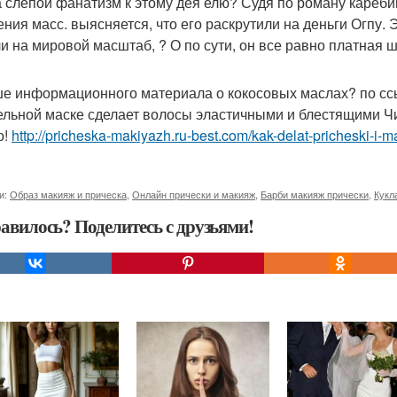
 слепой фанатизм к этому дея елю? Судя по роману кареби
ения масс. выясняется, что его раскрутили на деньги Огпу. Э
и на мировой масштаб, ? О по сути, он все равно платная ш
е информационного материала о кокосовых маслах? по сс
ельной маске сделает волосы эластичными и блестящими Ч
о!
http://pricheska-makiyazh.ru-best.com/kak-delat-pricheski-i-ma
и:
Образ макияж и прическа
,
Онлайн прически и макияж
,
Барби макияж прически
,
Кукл
авилось? Поделитесь с друзьями!