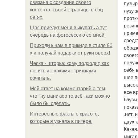
связана с создание своего
пузырь
контента, своей страницы в соц
лузу 
сетях.
протк
резин
Щас приедут меня выкупать а тут
приме
очередь на фотосессию со мной.
средс
Приходи к нам в прикиде в стиле 90
образ
х и получай подарки от руки вверх!
своег
получ
Челка - шторка: кому подходит, как
себя 
носить и с какими стрижками
шее п
сочетать.
высок
Мой ответ на комментарий о том,
все в
что "ну маникюр то всё таки можно
блузы
было бы сделать.
показ
.нет.
Интересные факты о красоте,
двух 
которые я узнала в питере.
Какая
мигал