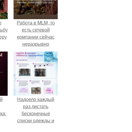
е
Работа в MLM, то
дьбу
есть сетевой
еру
компании сейчас
неразрывно
связана с создание
своего контента,
своей страницы в
соц сетях.
й
Надоело каждый
раз листать
ка:
бесконечные
списки одежды и
заново собирать