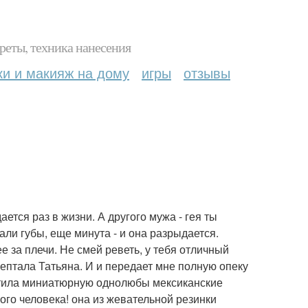
реты, техника нанесения
ки и макияж на дому
игры
отзывы
ается раз в жизни. А другого мужа - гея ты
али губы, еще минута - и она разрыдается.
 за плечи. Не смей реветь, у тебя отличный
шептала Татьяна. И и передает мне полную опеку
ватила миниатюрную однолюбы мексиканские
ого человека! она из жевательной резинки