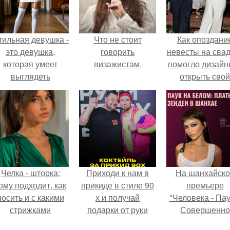
тильная девушка -
Что не стоит
Как опоздани
это девушка,
говорить
невесты на сва
которая умеет
визажистам.
помогло дизайн
выглядеть
открыть свой
привлекательно и
бренд.
легантно в любои
ситуации.
Челка - шторка:
Приходи к нам в
На шанхайско
ому подходит, как
прикиде в стиле 90
премьере
носить и с какими
х и получай
"Человека - Пау
стрижками
подарки от руки
Совершенно
сочетать.
вверх!
Новый День"