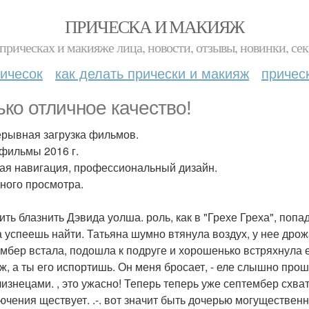
ПРИЧЕСКА И МАКИЯЖ
прическах и макияже лица, новости, отзывы, новинки, сек
ичесок
как делать прически и макияж
причес
ько отличное качество!
рывная загрузка фильмов.
фильмы 2016 г.
ая навигация, профессиональный дизайн.
ного просмотра.
ть блазнить Дэвида уолша. роль, как в "Грехе Греха", попад
а успеешь найти. Татьяна шумно втянула воздух, у нее дрож
мбер встала, подошла к подруге и хорошенько встряхнула ее
ж, а ты его испортишь. Он меня бросает, - еле слышно про
лизнецами. , это ужасно! Теперь теперь уже септембер сх
ючения ществует. .-. вот значит быть дочерью могущественн