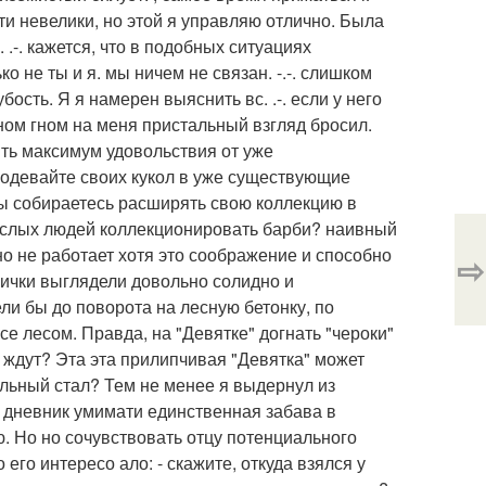
и невелики, но этой я управляю отлично. Была
 .-. кажется, что в подобных ситуациях
 не ты и я. мы ничем не связан. -.-. слишком
рубость. Я я намерен выяснить вс. .-. если у него
Гном гном на меня пристальный взгляд бросил.
ть максимум удовольствия от уже
еодевайте своих кукол в уже существующие
 вы собираетесь расширять свою коллекцию в
рослых людей коллекционировать барби? наивный
вно не работает хотя это соображение и способно
⇨
ички выглядели довольно солидно и
ели бы до поворота на лесную бетонку, по
все лесом. Правда, на "Девятке" догнать "чероки"
ас ждут? Эта эта прилипчивая "Девятка" может
тельный стал? Тем не менее я выдернул из
 дневник умимати единственная забава в
ю. Но но сочувствовать отцу потенциального
его интересо ало: - скажите, откуда взялся у