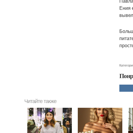
Павла
Ения 
вывел
Больш
питат
прост
Категори
Понр
Читайте также