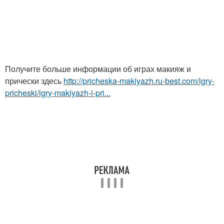
Получите больше информации об играх макияж и
прически здесь
http://pricheska-makiyazh.ru-best.com/igry-
pricheski/igry-makiyazh-i-pri...