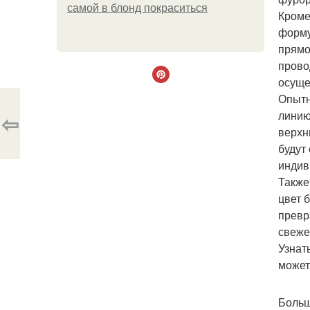
самой в блонд покраситься
Кроме
форму
прямо
прово
осуще
Опытн
линию
⇦
верхн
будут
индив
Также
цвет 
превр
свеже
Узнат
может
Больш