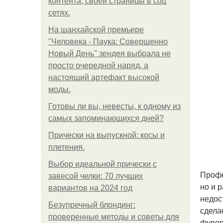
контента, своей страницы в соц
сетях.
На шанхайской премьере
"Человека - Паука: Совершенно
Новый День" зендея выбрала не
просто очередной наряд, а
настоящий артефакт высокой
моды.
Готовы ли вы, невесты, к одному из
самых запоминающихся дней?
Прически на выпускной: косы и
плетения.
Выбор идеальной прически с
Профе
завесой челки: 70 лучших
но и 
вариантов на 2024 год
недос
Безупречный блондинг:
сдела
проверенные методы и советы для
фурор