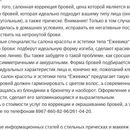
 того, салонная коррекция бровей, цена которой является 
 бровей, которая идеально подходит вашему типу лица (он
угольным), а также прическе. Внимание! Только в том случ
дилась в домашних условиях, исправить ее негативные пос
ствить на нетронутой брови.
ые специалисты салона красоты и эстетики тела "Ежевика"
 брови: подберут идеальную форму изгиба, сделают красиво
юю линию. Вы также забудете о такой проблеме, как сросши
 симметричными и аккуратными. Форма бровей подбирается,
идуальных характеристик лица и, конечно же, пожеланий кл
 салон красоты и эстетики тела "Ежевика" предлагает такую
бровей должен гармонировать с цветом волос, а современ
ащаясь из блондинки в брюнетку и наоборот. Оформление 
сти, сделает его запоминающимся и выразительным.
ь о стоимости услуг по коррекции и окрашиванию бровей, а 
е по телефонам 8967-860-82-96/261-04-20.
е информационных статей о стильных прическах и макияж