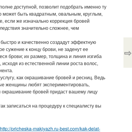
вполне доступной, позволит подобрать именно ту
о может быть квадратным, овальным, круглым,
ае, если же изначально коррекция бровей
ледствия значительно сложнее, чем
 быстро и качественно создадут эффектную
е сужение к концу брови, не заденут ее
⇨
еся брови; их размер, толщина и линия изгиба
 исходя из естественной линии роста волос,
иента.
 услугу, как окрашивание бровей и ресниц. Ведь
ные женщины любят экспериментировать,
и окрашивание бровей придаст вашему лицу
так записаться на процедуру к специалисту вы
http://pricheska-makiyazh.ru-best.com/kak-delat-