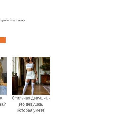
 прически и макияж
на
Стильная девушка -
за?
это девушка,
которая умеет