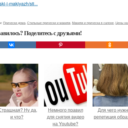
ski-i-makiyazh/sti...
и:
Прически дома
,
Стильные прически и макияж
,
Макияж и прическа в салоне
,
Цены на
авилось? Поделитесь с друзьями!
Страшная? Ну да,
Немного правил
Для чего нуж
и что?
для снятия видео
репетиция обра
на Youtube?