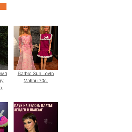
емя
Barbie Sun Lovin
ну
Malibu 70s.
ть