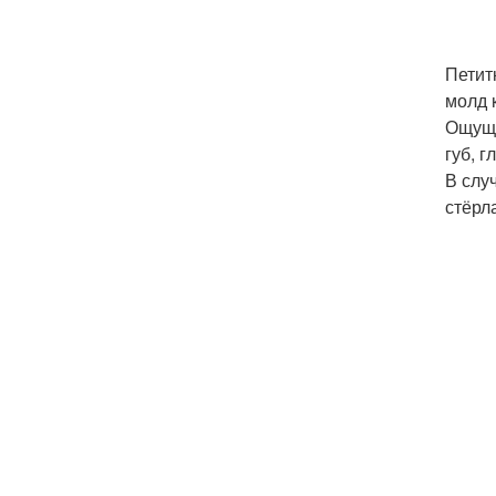
Петит
молд 
Ощуще
губ, 
В слу
стёрл