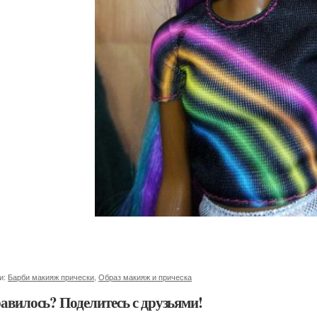
и:
Барби макияж прически
,
Образ макияж и прическа
авилось? Поделитесь с друзьями!