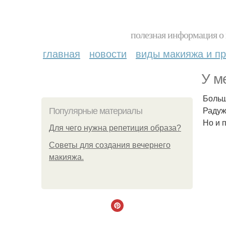
полезная информация о 
главная
новости
виды макияжа и пр
У м
Больш
Радуж
Популярные материалы
Но и 
Для чего нужна репетиция образа?
Советы для создания вечернего
макияжа.