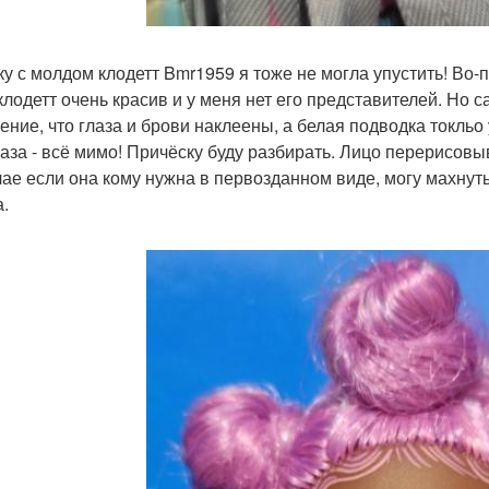
ку с молдом клодетт Bmr1959 я тоже не могла упустить! Во-
клодетт очень красив и у меня нет его представителей. Но
ние, что глаза и брови наклеены, а белая подводка токльо
глаза - всё мимо! Причёску буду разбирать. Лицо перерисовы
чае если она кому нужна в первозданном виде, могу махнут
а.