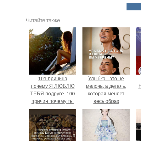
Читайте также
101 причина
Улыбка - это не
почему Я ЛЮБЛЮ
мелочь, а деталь,
Н
ТЕБЯ подруге. 100
которая меняет
причин почему ты
весь образ
моя лучшая
человека.
подруга.