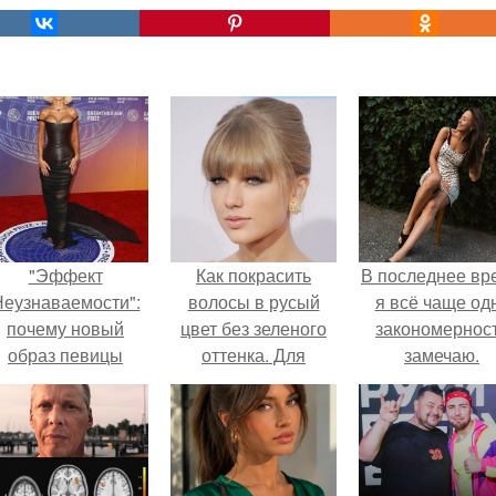
"Эффект
Как покрасить
В последнее вр
еузнаваемости":
волосы в русый
я всё чаще од
почему новый
цвет без зеленого
закономернос
образ певицы
оттенка. Для
замечаю.
вызвал споры о
здоровья волос:
гранях
причины появления
возможного?
зеленого оттенка