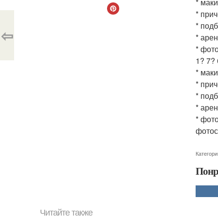
* мак
* при
* под
⇦
* аре
* фот
1? 7? 
* мак
* при
* под
* аре
* фот
фотос
Категори
Понр
Читайте также