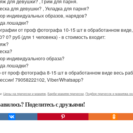
ияж для девушки? , Грим для парня.
ческа для девушки? , Укладка для парня?
бор индивидуальных образов, нарядов?
нда лошадки?
ографии от проф фотографа 10-15 шт в обработанном виде
0? 0? руб (для 1 человека) - в стоимость входит:
ияж?
ческа?
бор индивидуального образа?
нда лошадки?
о от проф фотографа 8-15 шт в обработанном виде весь ра
ессии! 79058222102, Viber/Whatsapp?
и:
Цены на прически и макияж
,
Барби макияж прически
,
Подбор причесок и макияжа о
авилось? Поделитесь с друзьями!