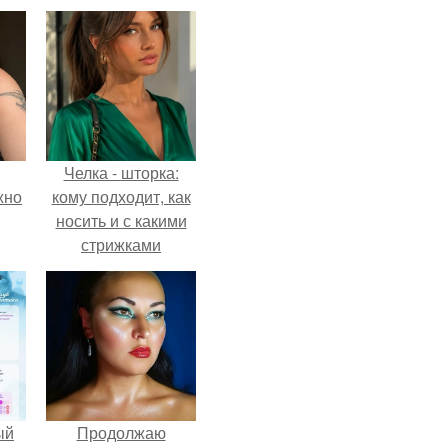
Челка - шторка:
жно
кому подходит, как
носить и с какими
стрижками
сочетать.
ый
Продолжаю