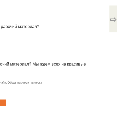
⇨
, рабочий материал?
бочий материал? Мы ждем всех на красивые
нлайн
,
Образ макияж и прическа