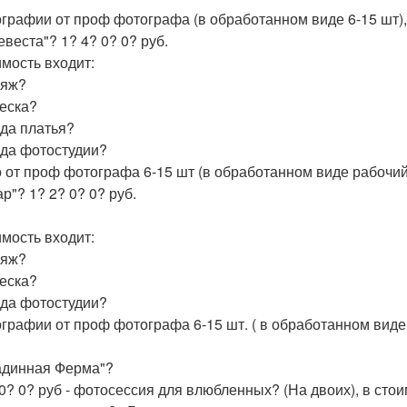
ографии от проф фотографа (в обработанном виде 6-15 шт)
евеста"? 1? 4? 0? 0? руб.
имость входит:
ияж?
ческа?
нда платья?
нда фотостудии?
о от проф фотографа 6-15 шт (в обработанном виде рабочий
р"? 1? 2? 0? 0? руб.
имость входит:
ияж?
ческа?
нда фотостудии?
ографии от проф фотографа 6-15 шт. ( в обработанном виде
динная Ферма"?
 0? 0? руб - фотосессия для влюбленных? (На двоих), в стои