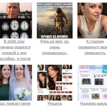
В 2006 году
(Речь не моя, но,
К старому
ужчина ударился
очень
перманенту мо
головой о дно
понравилась).
привыкнуть.
ассейна - и после
этого его жизнь
зменилась самым
транным образом.
ас приедут меня
Решила
Надоело кажд