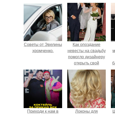
Советы от Эвелины
Как опоздание
хромченко.
невесты на свадьбу
м
помогло дизайнеру
открыть свой
б
бренд.
и
с
Приходи к нам в
Локоны для
Щ