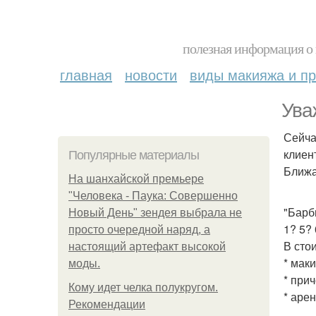
полезная информация о 
главная
новости
виды макияжа и пр
Ува
Сейча
клиен
Популярные материалы
Ближа
На шанхайской премьере
"Человека - Паука: Совершенно
"Барб
Новый День" зендея выбрала не
1? 5? 
просто очередной наряд, а
В сто
настоящий артефакт высокой
* мак
моды.
* при
Кому идет челка полукругом.
* аре
Рекомендации