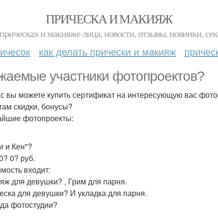
ПРИЧЕСКА И МАКИЯЖ
прическах и макияже лица, новости, отзывы, новинки, сек
ичесок
как делать прически и макияж
причес
жаемые участники фотопроектов?
с вы можете купить сертификат на интересующую вас фот
там скидки, бонусы?
йшие фотопроекты:
и и Кен"?
0? 0? руб.
имость входит:
ияж для девушки? , Грим для парня.
ческа для девушки? И укладка для парня.
нда фотостудии?