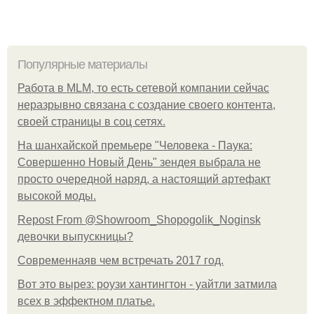
Популярные материалы
Работа в MLM, то есть сетевой компании сейчас
неразрывно связана с создание своего контента,
своей страницы в соц сетях.
На шанхайской премьере "Человека - Паука:
Совершенно Новый День" зендея выбрала не
просто очередной наряд, а настоящий артефакт
высокой моды.
Repost From @Showroom_Shopogolik_Noginsk
девочки выпускницы?
Современнаяв чем встречать 2017 год.
Вот это вырез: роузи хантингтон - уайтли затмила
всех в эффектном платьe.