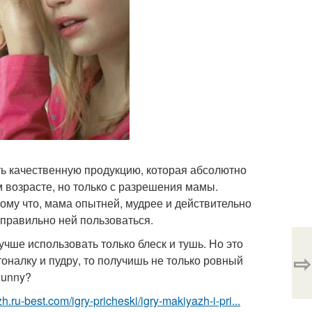
ь качественную продукцию, которая абсолютно
м возрасте, но только с разрешения мамы.
ому что, мама опытней, мудрее и действительно
 правильно ней пользоваться.
учше использовать только блеск и тушь. Но это
⇨
тоналку и пудру, то получишь не только ровный
Bunny?
h.ru-best.com/igry-pricheski/igry-makiyazh-i-pri...