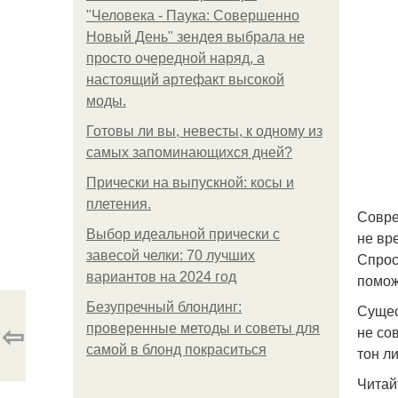
"Человека - Паука: Совершенно
Новый День" зендея выбрала не
просто очередной наряд, а
настоящий артефакт высокой
моды.
Готовы ли вы, невесты, к одному из
самых запоминающихся дней?
Прически на выпускной: косы и
плетения.
Совре
Выбор идеальной прически с
не вр
завесой челки: 70 лучших
Спрос
вариантов на 2024 год
помож
Безупречный блондинг:
Сущес
⇦
проверенные методы и советы для
не со
самой в блонд покраситься
тон л
Читай