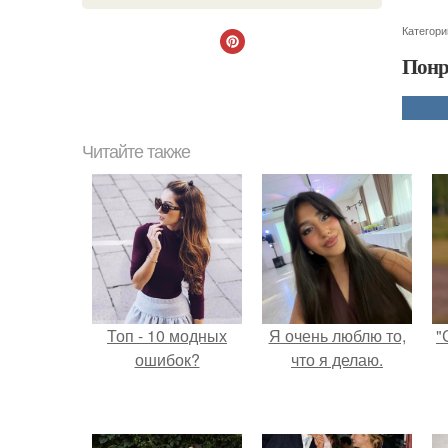
Категори
Понр
Читайте также
Топ - 10 модных
Я очень люблю то,
"
ошибок?
что я делаю.