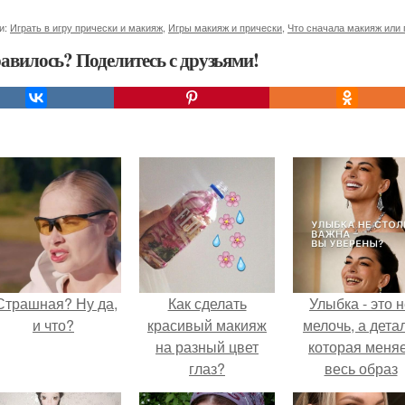
и:
Играть в игру прически и макияж
,
Игры макияж и прически
,
Что сначала макияж или 
авилось? Поделитесь с друзьями!
Страшная? Ну да,
Как сделать
Улыбка - это 
и что?
красивый макияж
мелочь, а детал
на разный цвет
которая меня
глаз?
весь образ
человека.