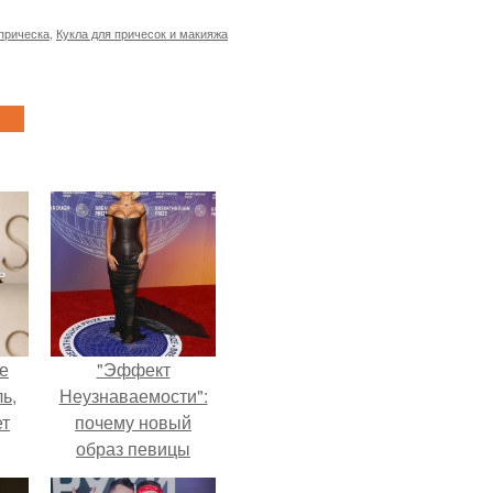
прическа
,
Кукла для причесок и макияжа
не
"Эффект
ь,
Неузнаваемости":
ет
почему новый
образ певицы
вызвал споры о