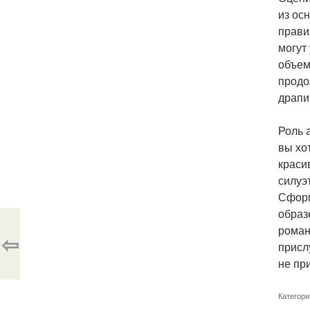
из ос
прави
могут
объем
продо
драпир
Роль 
вы хо
краси
силуэ
Сформ
образ
роман
⇦
присл
не пр
Категори