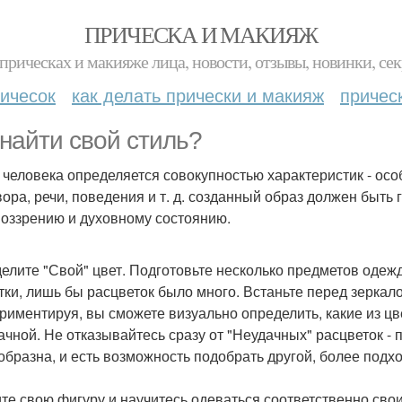
ПРИЧЕСКА И МАКИЯЖ
прическах и макияже лица, новости, отзывы, новинки, сек
ичесок
как делать прически и макияж
причес
 найти свой стиль?
 человека определяется совокупностью характеристик - ос
вора, речи, поведения и т. д. созданный образ должен быт
оззрению и духовному состоянию.
елите "Свой" цвет. Подготовьте несколько предметов одежд
тки, лишь бы расцветок было много. Встаньте перед зеркало
риментируя, вы сможете визуально определить, какие из цв
ачной. Не отказывайтесь сразу от "Неудачных" расцветок - п
образна, и есть возможность подобрать другой, более подх
те свою фигуру и научитесь одеваться соответственно св