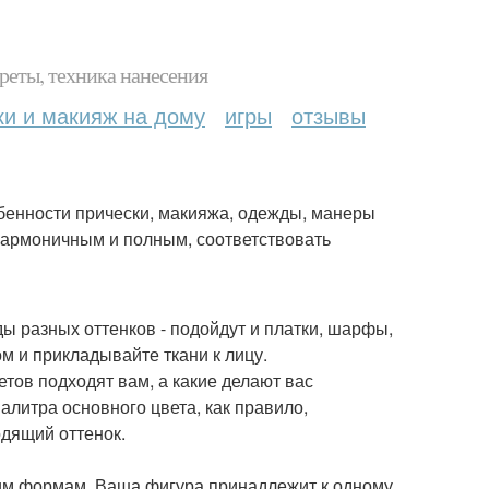
реты, техника нанесения
ки и макияж на дому
игры
отзывы
обенности прически, макияжа, одежды, манеры
ь гармоничным и полным, соответствовать
ы разных оттенков - подойдут и платки, шарфы,
м и прикладывайте ткани к лицу.
етов подходят вам, а какие делают вас
алитра основного цвета, как правило,
одящий оттенок.
оим формам. Ваша фигура принадлежит к одному