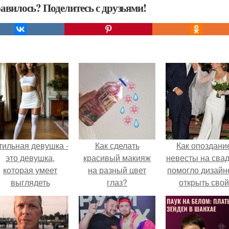
авилось? Поделитесь с друзьями!
тильная девушка -
Как сделать
Как опоздани
это девушка,
красивый макияж
невесты на сва
которая умеет
на разный цвет
помогло дизайн
выглядеть
глаз?
открыть свой
привлекательно и
бренд.
легантно в любои
ситуации.