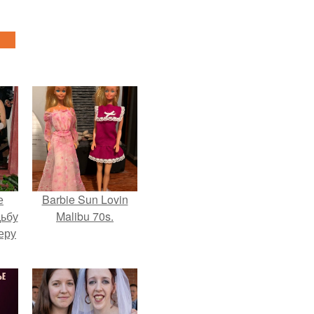
е
Barbie Sun Lovin
дьбу
Malibu 70s.
еру