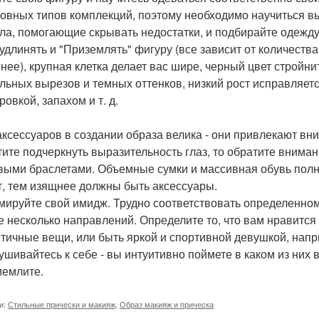
новных типов комплекций, поэтому необходимо научиться в
ла, помогающие скрывать недостатки, и подбирайте одежду
 удлинять и "Приземлять" фигуру (все зависит от количества
нее), крупная клетка делает вас шире, черный цвет строй
льных вырезов и темных оттенков, низкий рост исправляетс
овкой, запахом и т. д.
аксессуаров в создании образа велика - они привлекают вни
тите подчеркнуть выразительность глаз, то обратите внима
выми браслетами. Объемные сумки и массивная обувь пол
т, тем изящнее должны быть аксессуары.
ируйте свой имидж. Трудно соответствовать определенному
е несколько направлений. Определите то, что вам нравится
тичные вещи, или быть яркой и спортивной девушкой, нап
ушивайтесь к себе - вы интуитивно поймете в каком из них 
иемлите.
и:
Стильные прически и макияж
,
Образ макияж и прическа