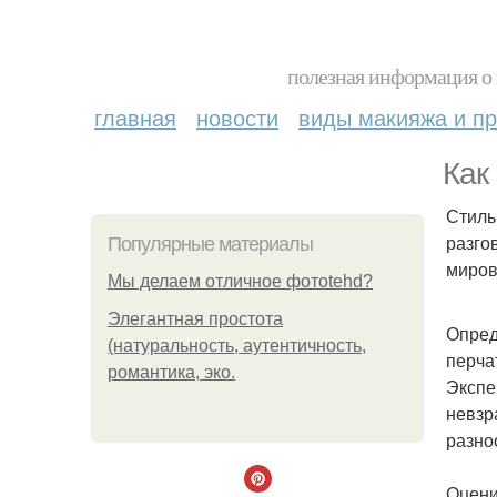
полезная информация о 
главная
новости
виды макияжа и пр
Как
Стиль
разго
Популярные материалы
миров
Мы делаем отличное фотоtehd?
Элегантная простота
Опред
(натуральность, аутентичность,
перча
романтика, эко.
Экспе
невзр
разно
Оцени