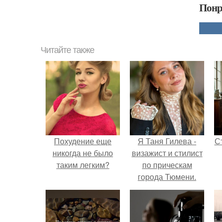
Понр
Читайте также
Похудение еще
Я Таня Гилева -
С
никогда не было
визажист и стилист
таким легким?
по прическам
города Тюмени.
э