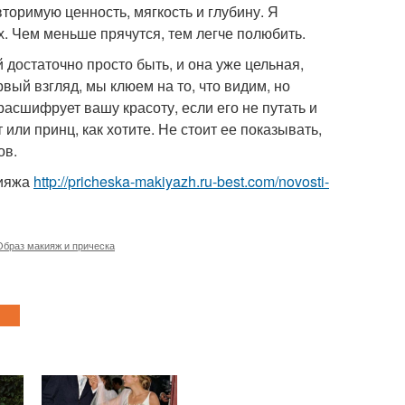
торимую ценность, мягкость и глубину. Я
х. Чем меньше прячутся, тем легче полюбить.
 достаточно просто быть, и она уже цельная,
вый взгляд, мы клюем на то, что видим, но
расшифрует вашу красоту, если его не путать и
или принц, как хотите. Не стоит ее показывать,
ов.
кияжа
http://pricheska-makiyazh.ru-best.com/novosti-
Образ макияж и прическа