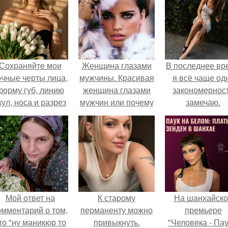
Сохраняйте мои
Женщина глазами
В последнее вр
очные черты лица,
мужчины. Красивая
я всё чаще од
форму губ, линию
женщина глазами
закономернос
кул, носа и разрез
мужчин или почему
замечаю.
глаз.
так важно
заниматься собой.
Мой ответ на
К старому
На шанхайско
омментарий о том,
перманенту можно
премьере
то "ну маникюр то
привыкнуть.
"Человека - Пау