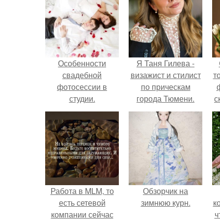
Особенности
Я Таня Гилева -
свадебной
визажист и стилист
т
фотосессии в
по прическам
студии.
города Тюмени.
с
Работа в MLM, то
Обзорчик на
есть сетевой
зимнюю курн.
к
компании сейчас
ч