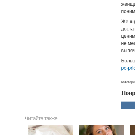
женщи
поним
Женщи
доста
ценим
не ме
выпяч
Больш
po-pri
Категори
Понр
Читайте также