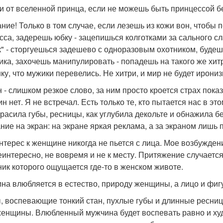
и от вселенной принца, если не можешь быть принцессой б
ние! Только в том случае, если лезешь из кожи вон, чтобы п
сса, задерешь юбку - зацепишься колготками за сального с
" - сторгуешься задешево с одноразовым охотником, буде
ика, захочешь манипулировать - попадешь на такого же хит
ку, что мужики перевелись. Не хитри, и мир не будет ирониз
 - слишком резкое слово, за ним просто кроется страх пока
 нет. Я не встречал. Есть только те, кто пытается нас в эт
красила губы, ресницы, как углубила декольте и обнажила б
ние на экран: на экране яркая реклама, а за экраном лишь 
нтерес к женщине никогда не пьется с лица. Мое возбуждени
еинтересно, не вовремя и не к месту. Притяжение случается
ник которого ощущается где-то в женском животе.
на влюбляется в естество, природу женщины, а лицо и фи
, воспевающие тонкий стан, пухлые губы и длинные ресниц
женщины. Влюбленный мужчина будет воспевать равно и худо