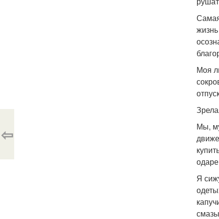
рушат
Самая
жизнь
осозн
благо
Моя л
сокро
отпус
Зрела
Мы, м
⇦
движе
купить
одаре
Я сиж
одеты
капуч
смазы