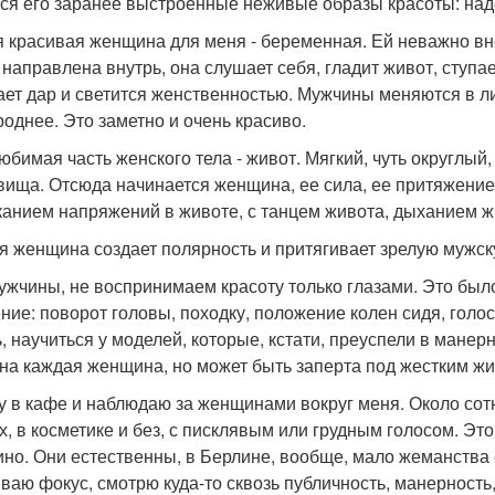
ся его заранее выстроенные неживые образы красоты: надо 
 красивая женщина для меня - беременная. Ей неважно вне
 направлена внутрь, она слушает себя, гладит живот, ступае
ает дар и светится женственностью. Мужчины меняются в л
роднее. Это заметно и очень красиво.
юбимая часть женского тела - живот. Мягкий, чуть округлы
вища. Отсюда начинается женщина, ее сила, ее притяжение.
канием напряжений в животе, с танцем живота, дыханием ж
я женщина создает полярность и притягивает зрелую мужск
ужчины, не воспринимаем красоту только глазами. Это был
ние: поворот головы, походку, положение колен сидя, голос
, научиться у моделей, которые, кстати, преуспели в манерн
на каждая женщина, но может быть заперта под жестким жи
у в кафе и наблюдаю за женщинами вокруг меня. Около сот
х, в косметике и без, с писклявым или грудным голосом. Это
ино. Они естественны, в Берлине, вообще, мало жеманства
ваю фокус, смотрю куда-то сквозь публичность, манерность,