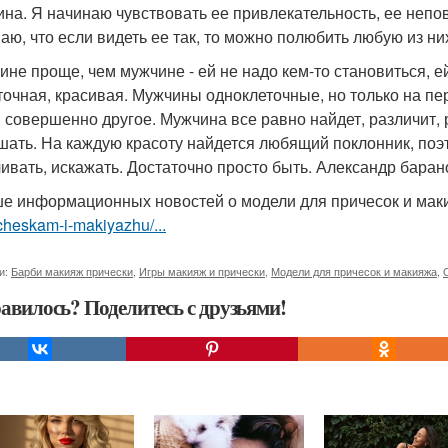
на. Я начинаю чувствовать ее привлекательность, ее непов
аю, что если видеть ее так, то можно полюбить любую из ни
не проще, чем мужчине - ей не надо кем-то становиться, ей
точная, красивая. Мужчины одноклеточные, но только на пер
 совершенно другое. Мужчина все равно найдет, различит, 
шать. На каждую красоту найдется любящий поклонник, поэт 
ивать, искажать. Достаточно просто быть. Александр баран
е информационных новостей о модели для причесок и ма
cheskam-i-makiyazhu/...
и:
Барби макияж прически
,
Игры макияж и прически
,
Модели для причесок и макияжа
,
авилось? Поделитесь с друзьями!