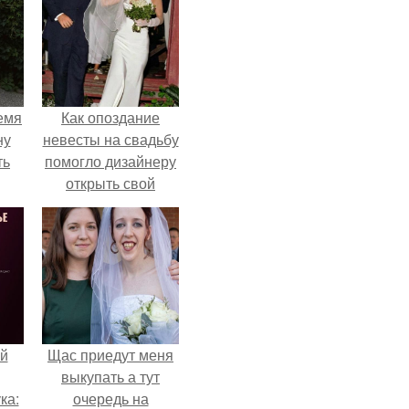
емя
Как опоздание
ну
невесты на свадьбу
ть
помогло дизайнеру
открыть свой
бренд.
й
Щас приедут меня
выкупать а тут
ка:
очередь на