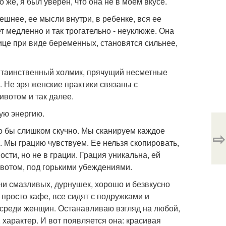
же, я был уверен, что она не в моем вкусе.
шнее, ее мысли внутри, в ребенке, вся ее
т медленно и так трогательно - неуклюже. Она
ице при виде беременных, становятся сильнее,
й, таинственный холмик, прячущий несметные
 Не зря женские практики связаны с
ивотом и так далее.
ую энергию.
о бы слишком скучно. Мы сканируем каждое
⇨
. Мы грацию чувствуем. Ее нельзя скопировать,
ости, но не в грации. Грация уникальна, ей
вотом, под горькими убеждениями.
ни смазливых, дурнушек, хорошо и безвкусно
 просто кафе, все сидят с подружками и
 среди женщин. Останавливаю взгляд на любой,
 характер. И вот появляется она: красивая