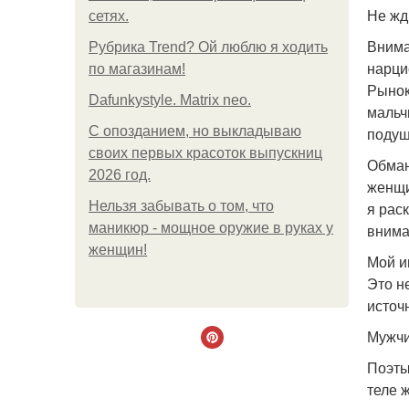
Не жд
сетях.
Внима
Рубрика Trend? Ой люблю я ходить
нарци
по магазинам!
Рынок
Dafunkystyle. Matrix neo.
мальч
С опозданием, но выкладываю
подуш
своих первых красоток выпускниц
Обман
2026 год.
женщин
Нельзя забывать о том, что
я рас
маникюр - мощное оружие в руках у
внима
женщин!
Мой и
Это н
источ
Мужчи
Поэты
теле 