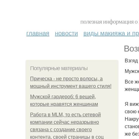
полезная информация о 
главная
новости
виды макияжа и пр
Воз
Взгяд
Популярные материалы
Мужск
Прическа - не просто волосы, а
Все ж
мощный инструмент вашего стиля!
женщи
Мужской гардероб: 6 вещей,
Я виж
которые нравятся женщинам
свою 
Работа в MLM, то есть сетевой
Накру
компании сейчас неразрывно
стано
связана с создание своего
же бе
контента, своей страницы в соц