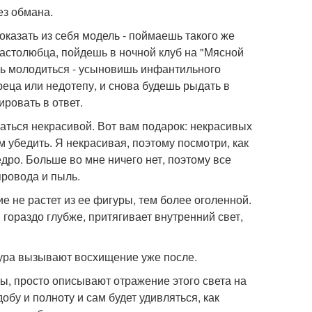
ез обмана.
оказать из себя модель - поймаешь такого же
ластолюбца, пойдешь в ночной клуб на "Мясной
шь молодиться - усыновишь инфантильного
реца или недотепу, и снова будешь рыдать в
ировать в ответ.
заться некрасивой. Вот вам подарок: некрасивых
ом убедить. Я некрасивая, поэтому посмотри, как
едро. Больше во мне ничего нет, поэтому все
провода и пыль.
е не растет из ее фигуры, тем более оголенной.
 гораздо глубже, притягивает внутренний свет,
гура вызывают восхищение уже после.
ы, просто описывают отражение этого света на
бу и полноту и сам будет удивляться, как