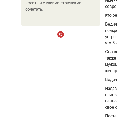
носить и с какими стрижками
совре
сочетать.
Кто о
Ведич
подкр
устрое
что б
Она в
также
мужем
женщи
Ведич
Издав
приоб
ценно
своё 
Посте