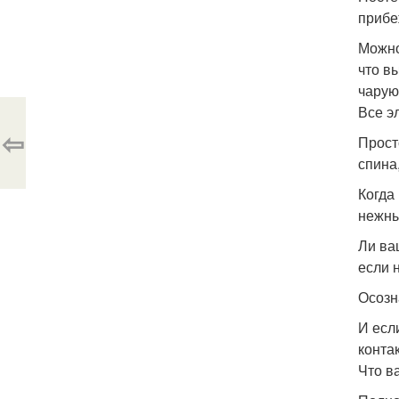
прибе
Можно
что в
чарую
Все э
⇦
Прост
спина
Когда
нежны
Ли ва
если н
Осозн
И есл
конта
Что в