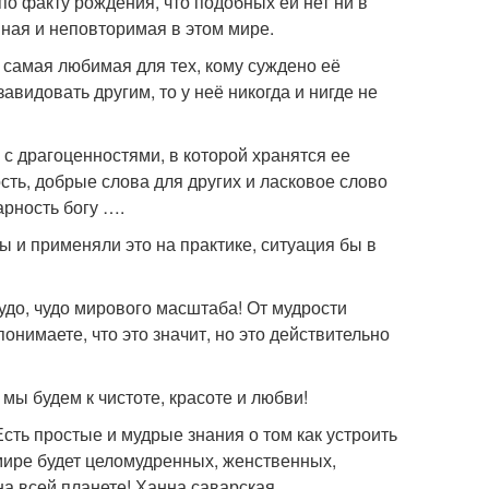
по факту рождения, что подобных ей нет ни в
нная и неповторимая в этом мире.
а самая любимая для тех, кому суждено её
завидовать другим, то у неё никогда и нигде не
с драгоценностями, в которой хранятся ее
сть, добрые слова для других и ласковое слово
арность богу ….
ы и применяли это на практике, ситуация бы в
удо, чудо мирового масштаба! От мудрости
нимаете, что это значит, но это действительно
мы будем к чистоте, красоте и любви!
Есть простые и мудрые знания о том как устроить
 мире будет целомудренных, женственных,
на всей планете! Ханна саварская.