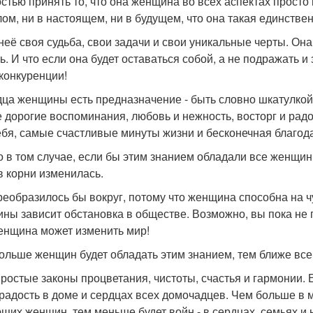
стью принять то, что она женщина во всех аспектах просто 
ом, ни в настоящем, ни в будущем, что она такая единстве
 неё своя судьба, свои задачи и свои уникальные черты. Он
. И что если она будет оставаться собой, а не подражать и 
 конкуренции!
дца женщины есть предназначение - быть словно шкатулкой 
 дорогие воспоминания, любовь и нежность, восторг и радо
ебя, самые счастливые минуты жизни и бесконечная благод
о в том случае, если бы этим знанием обладали все женщин
в корни изменилась.
реобразилось бы вокруг, потому что женщина способна на ч
ны зависит обстановка в обществе. Возможно, вы пока не по
женщина может изменить мир!
ольше женщин будет обладать этим знанием, тем ближе все 
простые законы процветания, чистоты, счастья и гармонии. 
 радость в доме и сердцах всех домочадцев. Чем больше в
щих женщин, тем меньше будет войн - в сердцах, семьях и 