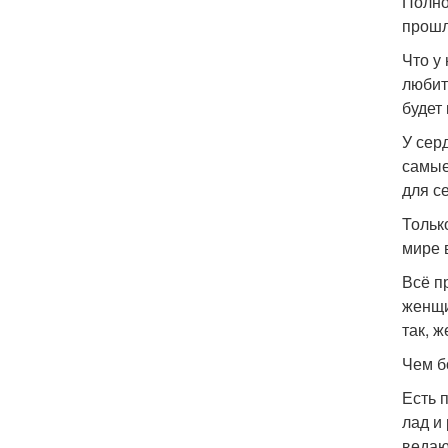
Полно
прошл
Что у
любить
будет
У сер
самые
для с
Тольк
мире 
Всё п
женщи
так, 
Чем б
Есть 
лад и
ведаю