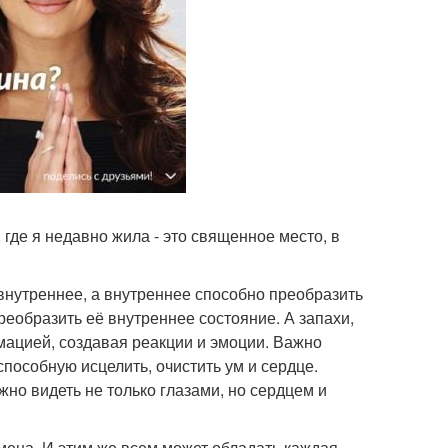
 где я недавно жила - это священное место, в
внутреннее, а внутреннее способно преобразить
еобразить её внутреннее состояние. А запахи,
мацией, создавая реакции и эмоции. Важно
 способную исцелить, очистить ум и сердце.
жно видеть не только глазами, но сердцем и
ена. И этим же всем может обладать каждая