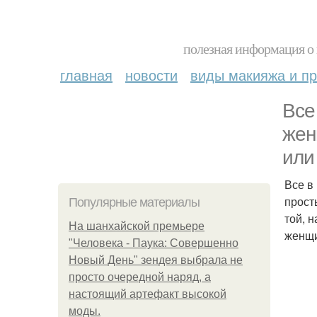
полезная информация о 
главная
новости
виды макияжа и пр
Все
жен
или
Все в
прост
Популярные материалы
той, 
На шанхайской премьере
женщи
"Человека - Паука: Совершенно
Новый День" зендея выбрала не
просто очередной наряд, а
настоящий артефакт высокой
моды.