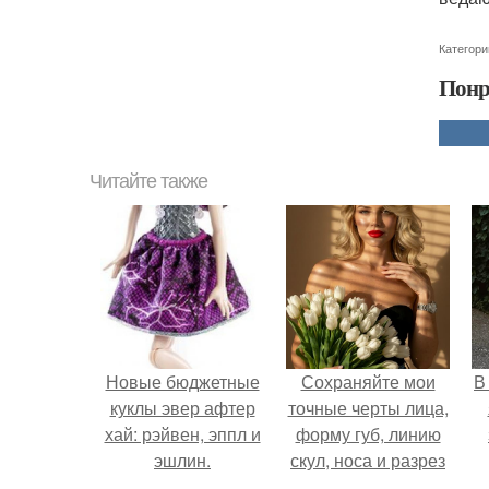
Категори
Понр
Читайте также
Новые бюджетные
Сохраняйте мои
В
куклы эвер афтер
точные черты лица,
хай: рэйвен, эппл и
форму губ, линию
эшлин.
скул, носа и разрез
глаз.