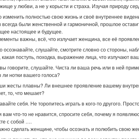
жище у любви, а не у корысти и страха. Изучая природу сер
 изменить полностью свою жизнь и своё внутреннее видение 
ы всегда были женственной и гармоничной, прошлое оставит
щее настоящее и будущее.
лементы важны, всё, что излучает женщина, все её проявле
о осознавайте, слушайте, смотрите словно со стороны, набл
, какая поступь, походка, выражение лица, что излучают ва
 вы говорите, слушайте. Чиста ли ваша речь или в ней при
 ли нотки вашего голоса?
ши жесты плавны? Ли внешнее проявление вашему внутренн
ет, то, что мешает?
авайте себя. Не торопитесь играть в кого-то другого. Просто
и вам что-то не нравится, спросите себя, почему я появляюсь
кте с собой ….
ажно сделать женщине, чтобы осознать и полюбить свою ж