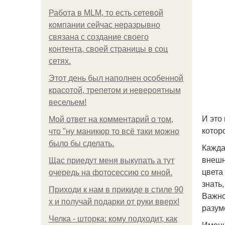
Работа в MLM, то есть сетевой
компании сейчас неразрывно
связана с создание своего
контента, своей страницы в соц
сетях.
Этот день был наполнен особенной
красотой, трепетом и невероятным
весельем!
И это
Мой ответ на комментарий о том,
котор
что "ну маникюр то всё таки можно
было бы сделать.
Кажда
внешн
Щас приедут меня выкупать а тут
цвета
очередь на фотосессию со мной.
знать
Приходи к нам в прикиде в стиле 90
Важно
х и получай подарки от руки вверх!
разум
Челка - шторка: кому подходит, как
Именн