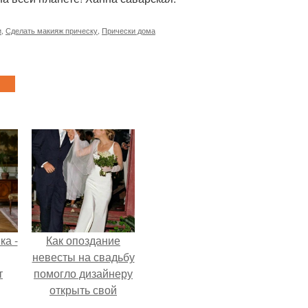
и
,
Сделать макияж прическу
,
Прически дома
ка -
Как опоздание
невесты на свадьбу
т
помогло дизайнеру
открыть свой
о и
бренд.