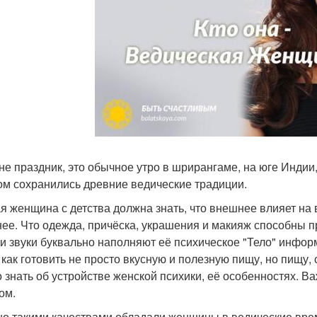
 не праздник, это обычное утро в шрирангаме, на юге Индии,
ом сохранились древние ведические традиции.
я женщина с детства должна знать, что внешнее влияет на 
ее. Что одежда, причёска, украшения и макияж способны пр
 и звуки буквально наполняют её психическое "Тело" инфор
, как готовить не просто вкусную и полезную пищу, но пищу,
 знать об устройстве женской психики, её особенностях. Ва
ом.
о такими качествами обладали женщины в ведические врем