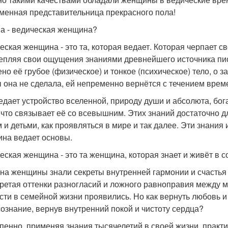
менная представительница прекрасного пола!
на - ведическая женщина?
еская женщина - это та, которая ведает. Которая черпает св
епляя свои ощущения знаниями древнейшего источника писан
но её грубое (физическое) и тонкое (психическое) тело, о за
ы она не сделала, ей непременно вернётся с течением врем
едает устройство вселенной, природу души и абсолюта, бога
 что связывает её со всевышним. Этих знаний достаточно для
 и детьми, как проявляться в мире и так далее. Эти знания
на ведает основы.
еская женщина - это та женщина, которая знает и живёт в с
на женщины знали секреты внутренней гармонии и счастья
ретая оттенки разногласий и ложного равноправия между 
сти в семейной жизни проявились. Но как вернуть любовь и
сознание, вернув внутренний покой и чистоту сердца?
пенно, применяя знания тысячелетий в своей жизни, практи