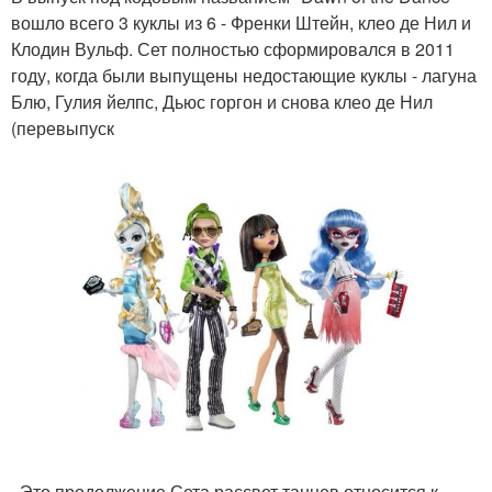
вошло всего 3 куклы из 6 - Френки Штейн, клео де Нил и
Клодин Вульф. Сет полностью сформировался в 2011
году, когда были выпущены недостающие куклы - лагуна
Блю, Гулия йелпс, Дьюс горгон и снова клео де Нил
(перевыпуск
. Это продолжение Сета рассвет танцев относится к