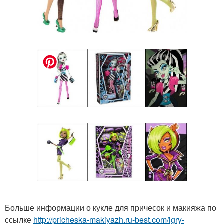
Больше информации о кукле для причесок и макияжа по
ссылке
http://pricheska-makiyazh.ru-best.com/igry-