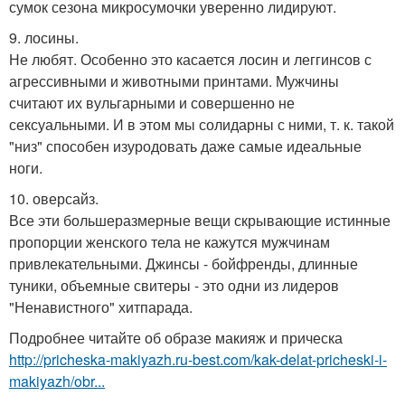
сумок сезона микросумочки уверенно лидируют.
9. лосины.
Не любят. Особенно это касается лосин и леггинсов с
агрессивными и животными принтами. Мужчины
считают их вульгарными и совершенно не
сексуальными. И в этом мы солидарны с ними, т. к. такой
"низ" способен изуродовать даже самые идеальные
ноги.
10. оверсайз.
Все эти большеразмерные вещи скрывающие истинные
пропорции женского тела не кажутся мужчинам
привлекательными. Джинсы - бойфренды, длинные
туники, объемные свитеры - это одни из лидеров
"Ненавистного" хитпарада.
Подробнее читайте об образе макияж и прическа
http://pricheska-makiyazh.ru-best.com/kak-delat-pricheski-i-
makiyazh/obr...