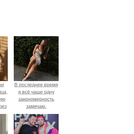
ои
В последнее время
ца,
я всё чаще одну
нию
закономерность
рез
замечаю.