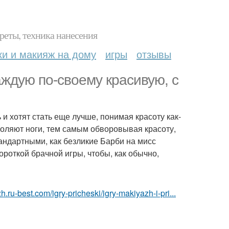
реты, техника нанесения
ки и макияж на дому
игры
отзывы
ждую по-своему красивую, с
и хотят стать еще лучше, понимая красоту как-
голяют ноги, тем самым обворовывая красоту,
андартными, как безликие Барби на мисс
ороткой брачной игры, чтобы, как обычно,
h.ru-best.com/igry-pricheski/igry-makiyazh-i-pri...