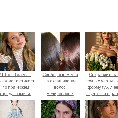
Я Таня Гилева -
Свободные места
Сохраняйте м
изажист и стилист
на окрашивание
точные черты ли
по прическам
волос,
форму губ, ли
города Тюмени.
мелирование,
скул, носа и раз
лечение волос на
глаз.
следующие даты: