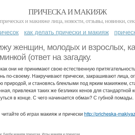
ПРИЧЕСКА И МАКИЯЖ
прическах и макияже лица, новости, отзывы, новинки, сек
ичесок
как делать прически и макияж
причес
ижу женщин, молодых и взрослых, ка
минкой (ответ на загадку.
 как они не принимают свою естественную притягательность 
ень по-своему. Накручивают прически, закрашивают лица, о
ю природой, и становясь блеклыми под ярким макияжем, ст
нная, привлекая таких же безликих кенов для стандартной к
уться в конце. С чего начинается обман? С губной помады.
 читайте об играх макияж и прически
http://pricheska-makiyaz
и:
Барби макияж прически
,
Игры макияж и прически