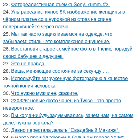
23.
Фотореалистичная съёмка Sony, 70mm, f/2.
24.
Ультрареалистичное 8K изображение женщины в
чёрном платье со шнуровкой из страз на спине,
повернувшейся через плечо.
25.
Мы так часто зацикливаемся на одежде, что
забываем: стиль - это комплексное ощущение.
26.
Восстанови старое семейное фото в 1 клик, порадуй
своих бабушек и дедушек.
27.
Это не правда.
28.
Вещь, меняющее состояние за секунду ….
29.
Используйте загруженную фотографию в качестве
точной копии человека.
30.
Что нужно мужчине, скажите.
31.
230326: новые фото чонён из Twice - это просто
невероятное.
32.
Вы когда-нибудь задумывались, зачем нам, на самом
деле, нужны зеркала?
33.
Давно перестала делать "Свадебный Макияж".
34.
5 марта прошёл "форум в большом городе 2026".