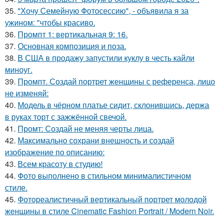
35.
"Хочу Семейную Фотосессию", - объявила я за
ужином: "чтобы красиво.
36.
Промпт 1: вертикальная 9: 16.
37.
Основная композиция и поза.
38.
В США в продажу запустили куклу в честь кайли
миноуг.
39.
Промпт. Создай портрет женщины с референса, лицо
не изменяй:
40.
Модель в чёрном платье сидит, склонившись, держа
в руках торт с зажжённой свечой.
41.
Промт: Создай не меняя черты лица.
42.
Максимально сохрани внешность и создай
изображение по описанию:
43.
Всем красоту в студию!
44.
Фото выполнено в стильном минималистичном
стиле.
45.
Фотореалистичный вертикальный портрет молодой
женщины в стиле Cinematic Fashion Portrait / Modern Noir.