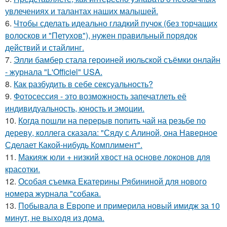
увлечениях и талантах наших малышей.
6.
Чтобы сделать идеально гладкий пучок (без торчащих
волосков и "Петухов"), нужен правильный порядок
действий и стайлинг.
7.
Элли бамбер стала героиней июльской съёмки онлайн
- журнала "L'Officiel" USA.
8.
Как разбудить в себе сексуальность?
9.
Фотосессия - это возможность запечатлеть её
индивидуальность, юность и эмоции.
10.
Когда пошли на перерыв попить чай на резьбе по
дереву, коллега сказала: "Сяду с Алиной, она Наверное
Сделает Какой-нибудь Комплимент".
11.
Макияж юли + низкий хвост на основе локонов для
красотки.
12.
Особая съемка Екатерины Рябининой для нового
номера журнала "собака.
13.
Побывала в Европе и примерила новый имидж за 10
минут, не выходя из дома.