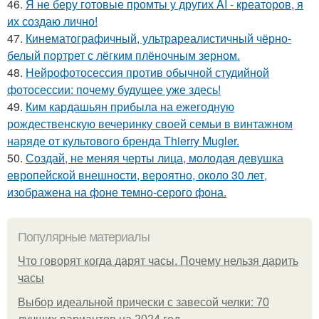
46.
Я не беру готовые промты у других AI - креаторов, я
их создаю лично!
47.
Кинематографичный, ультрареалистичный чёрно-
белый портрет с лёгким плёночным зерном.
48.
Нейрофотосессия против обычной студийной
фотосессии: почему будущее уже здесь!
49.
Ким кардашьян прибыла на ежегодную
рождественскую вечеринку своей семьи в винтажном
наряде от культового бренда Thierry Mugler.
50.
Создай, не меняя черты лица, молодая девушка
европейской внешности, вероятно, около 30 лет,
изображена на фоне темно-серого фона.
Популярные материалы
Что говорят когда дарят часы. Почему нельзя дарить
часы
Выбор идеальной прически с завесой челки: 70