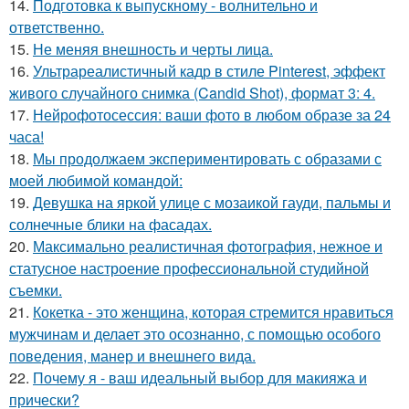
14.
Подготовка к выпускному - волнительно и
ответственно.
15.
Не меняя внешность и черты лица.
16.
Ультрареалистичный кадр в стиле Pinterest, эффект
живого случайного снимка (Candid Shot), формат 3: 4.
17.
Нейрофотосессия: ваши фото в любом образе за 24
часа!
18.
Мы продолжаем экспериментировать с образами с
моей любимой командой:
19.
Девушка на яркой улице с мозаикой гауди, пальмы и
солнечные блики на фасадах.
20.
Максимально реалистичная фотография, нежное и
статусное настроение профессиональной студийной
съемки.
21.
Кокетка - это женщина, которая стремится нравиться
мужчинам и делает это осознанно, с помощью особого
поведения, манер и внешнего вида.
22.
Почему я - ваш идеальный выбор для макияжа и
прически?