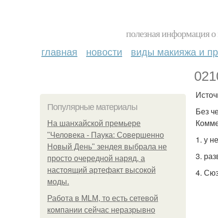
полезная информация о 
главная
новости
виды макияжа и пр
021
Источн
Популярные материалы
Без ч
Комме
На шанхайской премьере
"Человека - Паука: Совершенно
1. у н
Новый День" зендея выбрала не
3. ра
просто очередной наряд, а
настоящий артефакт высокой
4. Сю
моды.
Работа в MLM, то есть сетевой
компании сейчас неразрывно