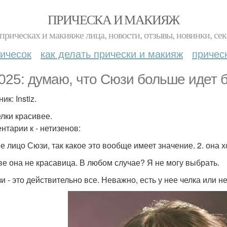
ПРИЧЕСКА И МАКИЯЖ
прическах и макияже лица, новости, отзывы, новинки, сек
ичесок
как делать прически и макияж
причес
025: думаю, что Сюзи больше идет б
ик: Instiz.
елки красивее.
нтарии к - нетизенов:
ее лицо Сюзи, так какое это вообще имеет значение. 2. она 
зве она не красавица. В любом случае? Я не могу выбрать.
зи - это действительно все. Неважно, есть у нее челка или н