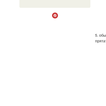
5. об
прятат