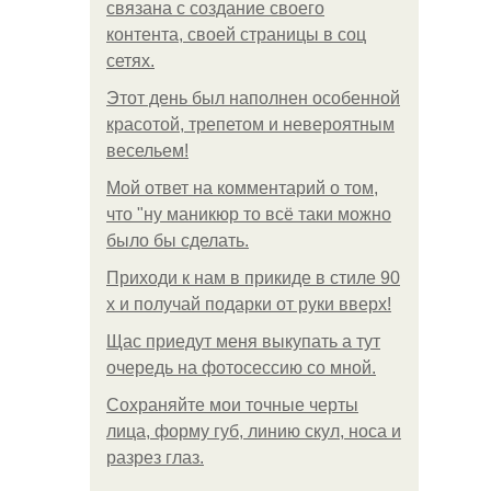
связана с создание своего
контента, своей страницы в соц
сетях.
Этот день был наполнен особенной
красотой, трепетом и невероятным
весельем!
Мой ответ на комментарий о том,
что "ну маникюр то всё таки можно
было бы сделать.
Приходи к нам в прикиде в стиле 90
х и получай подарки от руки вверх!
Щас приедут меня выкупать а тут
очередь на фотосессию со мной.
Сохраняйте мои точные черты
лица, форму губ, линию скул, носа и
разрез глаз.