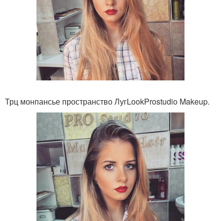
Трц монпансье пространство ЛугLookProstudio Makeup.