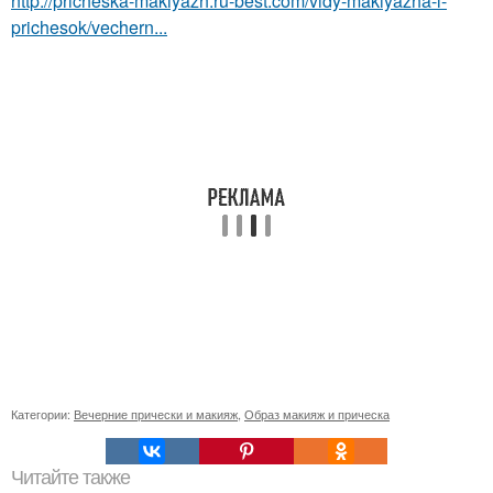
http://pricheska-makiyazh.ru-best.com/vidy-makiyazha-i-
prichesok/vechern...
Категории:
Вечерние прически и макияж
,
Образ макияж и прическа
Читайте также