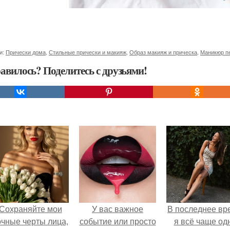
и:
Прически дома
,
Стильные прически и макияж
,
Образ макияж и прическа
,
Маникюр п
авилось? Поделитесь с друзьями!
Сохраняйте мои
У вас важное
В последнее вр
очные черты лица,
событие или просто
я всё чаще од