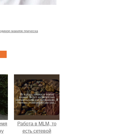
едикюр макияж прическа
емя
Работа в MLM, то
ну
есть сетевой