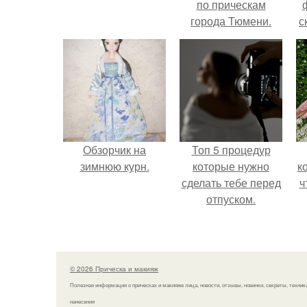
по прическам
города Тюмени.
с
Обзорчик на
Топ 5 процедур
зимнюю курн.
которые нужно
к
сделать тебе перед
ч
отпуском.
© 2026 Прическа и макияж
Полезная информация о прическах и макияже лица, новости, отзывы, новинки, секреты, техник
нанесения