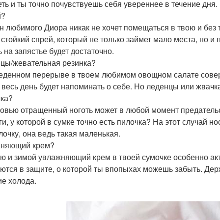
еть и ты точно почувствуешь себя увереннее в течение дня.
й?
н любимого Диора никак не хочет помещаться в твою и без т
 стойкий спрей, который не только займет мало места, но и 
ь на запястье будет достаточно.
цы/жевательная резинка?
еденном перерыве в твоем любимом овощном салате совер
 весь день будет напоминать о себе. Но леденцы или жвачка
ка?
овью отращенный ноготь может в любой момент предательск
ги, у которой в сумке точно есть пилочка? На этот случай н
лочку, она ведь такая маленькая.
жняющий крем?
ю и зимой увлажняющий крем в твоей сумочке особенно акт
ются в защите, о которой ты впопыхах можешь забыть. Держ
ие холода.