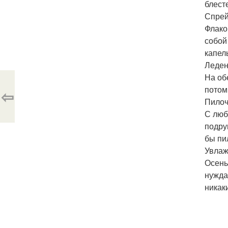
блест
Спре
Флако
собой
капел
Леден
На об
потом
⇦
Пилоч
С люб
подру
бы пи
Увла
Осень
нужда
никак