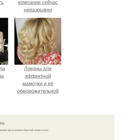
ть
компании сейчас
неразрывно
связана с создание
своего контента,
своей страницы в
соц сетях.
ла
Локоны для
ла
эффектной
.
мамочки и её
обворожительной
дочурки.
язь
решено при указании обратной гиперссылки.