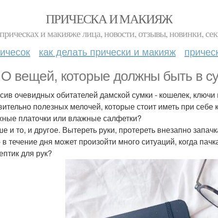
ПРИЧЕСКА И МАКИЯЖ
прическах и макияже лица, новости, отзывы, новинки, сек
ичесок
как делать прически и макияж
причес
. О вещей, которые должны быть в с
сив очевидных обитателей дамской сумки - кошелек, ключи 
вительно полезных мелочей, которые стоит иметь при себе 
ные платочки или влажные салфетки?
ше и то, и другое. Вытереть руки, протереть внезапно запа
- в течение дня может произойти много ситуаций, когда пач
ептик для рук?