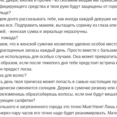
фицирующего средства и твои руки будут защищены от горо
льце?
дем долго рассказывать тебе, как иногда каждой девушке н
ама все. Подправить макияж, вытащить соринку из глаза ил
чей, - женская сумка и зеркальце неразлучны.
 помада?
аем, что в женской сумочке косметике уделено особое место
драгоценные запасы каждый день. Просто вместе с бальзамо
ые используешь для особых случаев. Она может превратить
 образом, если после тяжелого дня тебе предстоит встреча 
 и придаст лоска.
ка для волос?
сь день твоя прическа может попасть в самые настоящие пр
дически сменяются солнцем. Держи в сумочке резинку или л
ок/изменишь образ/соберешь волосы, если они будут мешат
ующие салфетки?
ольшого и загрязненного города это точно Must Have! Лишь 
 через пару часов его точно надо будет реанимировать. Ма