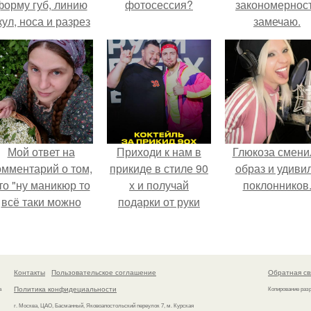
форму губ, линию
фотосессия?
закономернос
кул, носа и разрез
замечаю.
глаз.
Мой ответ на
Приходи к нам в
Глюкоза смени
омментарий о том,
прикиде в стиле 90
образ и удиви
то "ну маникюр то
х и получай
поклонников
всё таки можно
подарки от руки
было бы сделать.
вверх!
Контакты
Пользовательское соглашение
Обратная св
Политика конфидециальности
а
Копирование раз
г. Москва, ЦАО, Басманный, Яковоапостольский переулок 7, м. Курская