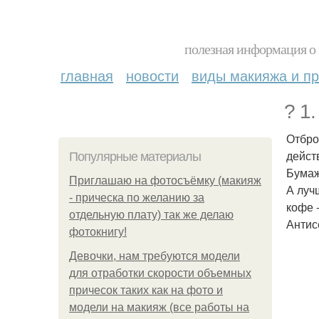
полезная информация о 
главная
новости
виды макияжа и пр
? 1
Отбро
дейст
Популярные материалы
Бумаж
Приглашаю на фотосъёмку (макияж
А луч
- прическа по желанию за
кофе 
отдельную плату) так же делаю
Антис
фотокнигу!
Девочки, нам требуются модели
для отработки скорости объемных
причесок таких как на фото и
модели на макияж (все работы на