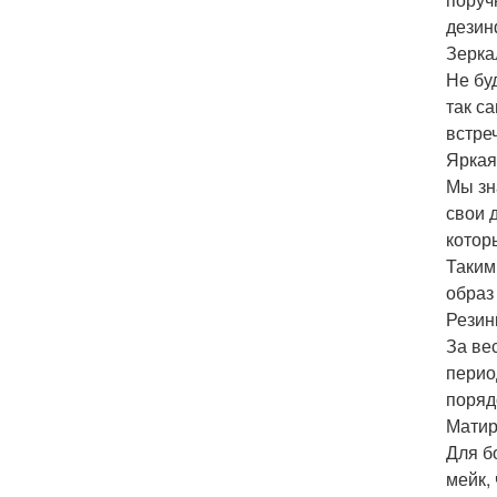
дезин
Зерка
Не бу
так с
встре
Яркая
Мы зн
свои 
котор
Таким
образ
Резин
За ве
перио
поряд
Матир
Для б
мейк,