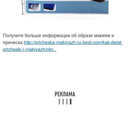
Получите больше информации об образе макияж и
прическа
http://pricheska-makiyazh.ru-best.com/kak-delat-
pricheski-i-makiyazh/obr...