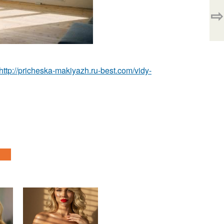
⇨
http://pricheska-makiyazh.ru-best.com/vidy-