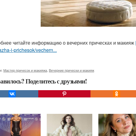
бнее читайте информацию о вечерних прическах и макияж
zha-i-prichesok/vechern...
и:
Мастер причесок и макияжа
,
Вечерние прически и макияж
авилось? Поделитесь с друзьями!