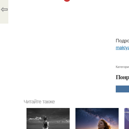
⇦
Подро
makiya
Категори
Понр
Читайте также