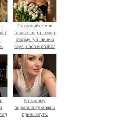
 -
Сохраняйте мои
ист
точные черты лица,
м
форму губ, линию
и.
скул, носа и разрез
глаз.
ур
К старому
о
перманенту можно
ред
привыкнуть.