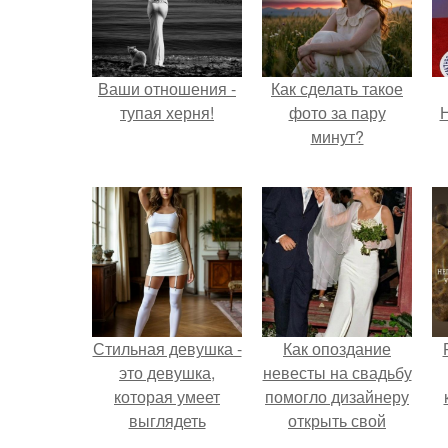
Ваши отношения -
Как сделать такое
тупая херня!
фото за пару
Н
минут?
Стильная девушка -
Как опоздание
это девушка,
невесты на свадьбу
которая умеет
помогло дизайнеру
выглядеть
открыть свой
привлекательно и
бренд.
с