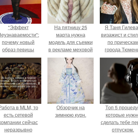
"Эффект
На пятницу 25
Я Таня Гилева
еузнаваемости":
марта нужна
визажист и стил
почему новый
модель для съемки
по прическа
образ певицы
в рекламе меховой
города Тюмен
вызвал споры о
компании.
гранях
возможного?
Работа в MLM, то
Обзорчик на
Топ 5 процед
есть сетевой
зимнюю курн.
которые нужн
компании сейчас
сделать тебе пе
неразрывно
отпуском.
вязана с создание