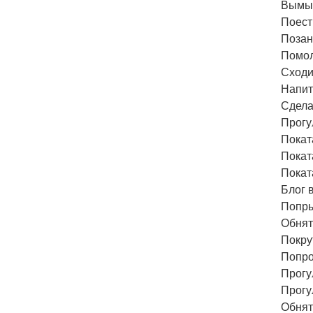
Вымыт
Поест
Позан
Помол
Сходи
Напит
Сдела
Прогу
Покат
Покат
Покат
Блог в
Попры
Обнят
Покру
Попро
Прогу
Прогу
Обнят