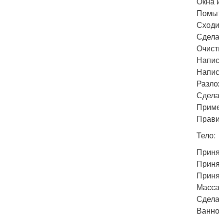
Окна 
Помыт
Сходит
Сдела
Очист
Напис
Напис
Разло
Сдела
Приме
Прави
Тело:
Приня
Принят
Приня
Масса
Сдела
Ванно