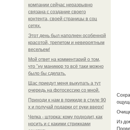
компании сейчас неразрывно
связана с создание своего
контента, своей страницы в соц
сетях.
Этот день был наполнен особенной
красотой, трепетом и невероятным
весельем!
Мой ответ на комментарий о том,
что "ну маникюр то всё таки можно
было бы сделать.
Щас приедут меня выкупать а тут
очередь на фотосессию со мной.
Сохра
Приходи к нам в прикиде в стиле 90
ощуща
х и получай подарки от руки вверх!
Очище
Челка - шторка: кому подходит, как
Из до
носить и с какими стрижками
Прове