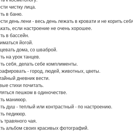
сти чистку лица.
ть в баню.
ти день лени - весь день лежать в кровати и не корить себя
кать, если настроение не очень хорошее.
ть в бассейн.
иматься йогой.
цевать дома, со шваброй.
ть на урок танцев.
ть себя, делать себе комплименты.
рафировать - город, людей, животных, цветы.
тайный дневник вести.
вые стихи почитать.
ляться пешком в одиночестве.
ть маникюр.
ть душ - теплый или контрастный - по настроению.
ть педикюр.
ь травяного чая.
ть альбом своих красивых фотографий.