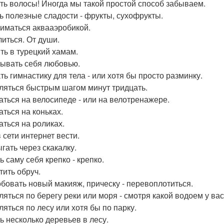
ь волосы! Иногда мы такой простой способ забываем.
ь полезные сладости - фрукты, сухофрукты.
иматься аквааэробикой.
иться. От души.
ть в турецкий хамам.
ывать себя любовью.
ть гимнастику для тела - или хотя бы просто разминку.
ляться быстрым шагом минут тридцать.
аться на велосипеде - или на велотренажере.
аться на коньках.
аться на роликах.
 сети интернет вести.
гать через скакалку.
ь саму себя крепко - крепко.
тить обруч.
бовать новый макияж, прическу - перевоплотиться.
ляться по берегу реки или моря - смотря какой водоем у вас
ляться по лесу или хотя бы по парку.
ь несколько деревьев в лесу.