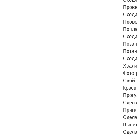
Прове
Сходи
Провес
Попла
Сходи
Позан
Потан
Сходи
Хвали
Фотог
Свой 
Краси
Прогу
Сдела
Приня
Сдела
Выпит
Сдела