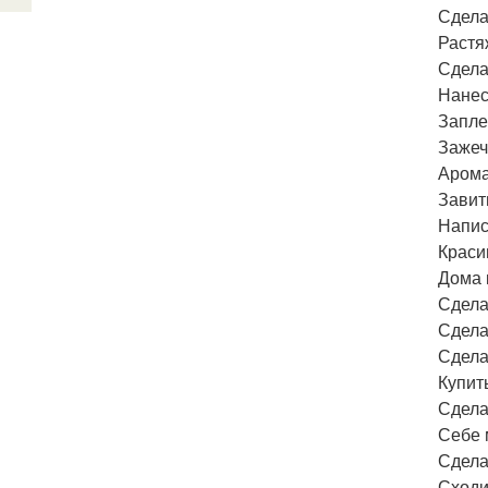
Сдела
Растя
Сдела
Нанес
Запле
Зажеч
Арома
Завит
Напис
Краси
Дома 
Сдела
Сдела
Сдела
Купит
Сдела
Себе 
Сдела
Сходи