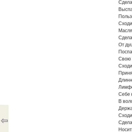
Сдела
Выспа
Польз
Сходи
Масля
Сдела
От ду
Поспа
Свою 
Сходи
Приня
Длинн
Лимфо
Себе 
В вол
Держа
Сходи
⇦
Сдела
Носит