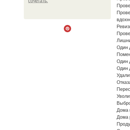
сочетать.
Прове
Прове
вдохн
Ревиз
Прове
Лишни
Один 
Помен
Один 
Один 
Удали
Отказ
Перес
Уволи
Выбро
Дома 
Дома 
Проду