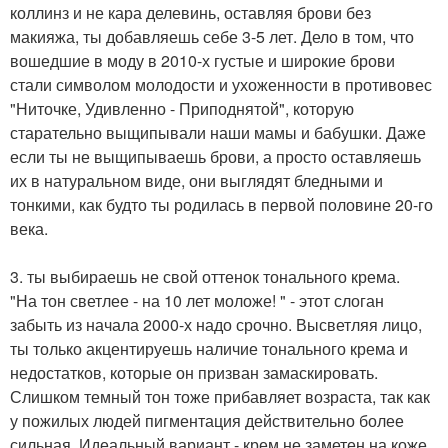
коллинз и не кара делевинь, оставляя брови без
макияжа, ты добавляешь себе 3-5 лет. Дело в том, что
вошедшие в моду в 2010-х густые и широкие брови
стали символом молодости и ухоженности в противовес
"Ниточке, Удивленно - Приподнятой", которую
старательно выщипывали наши мамы и бабушки. Даже
если ты не выщипываешь брови, а просто оставляешь
их в натуральном виде, они выглядят бледными и
тонкими, как будто ты родилась в первой половине 20-го
века.
3. ты выбираешь не свой оттенок тонального крема.
"На тон светлее - на 10 лет моложе! " - этот слоган
забыть из начала 2000-х надо срочно. Высветляя лицо,
ты только акцентируешь наличие тонального крема и
недостатков, которые он призван замаскировать.
Слишком темный тон тоже прибавляет возраста, так как
у пожилых людей пигментация действительно более
сильная. Идеальный вариант - крем не заметен на коже