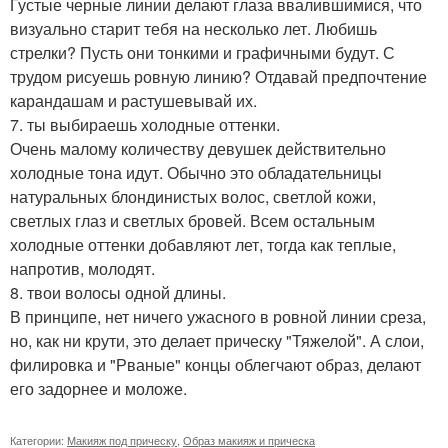
Густые черные линии делают глаза ввалившимися, что
визуально старит тебя на несколько лет. Любишь
стрелки? Пусть они тонкими и графичными будут. С
трудом рисуешь ровную линию? Отдавай предпочтение
карандашам и растушевывай их.
7. ты выбираешь холодные оттенки.
Очень малому количеству девушек действительно
холодные тона идут. Обычно это обладательницы
натуральных блондинистых волос, светлой кожи,
светлых глаз и светлых бровей. Всем остальным
холодные оттенки добавляют лет, тогда как теплые,
напротив, молодят.
8. твои волосы одной длины.
В принципе, нет ничего ужасного в ровной линии среза,
но, как ни крути, это делает прическу "Тяжелой". А слои,
филировка и "Рваные" концы облегчают образ, делают
его задорнее и моложе.
Категории:
Макияж под прическу
,
Образ макияж и прическа