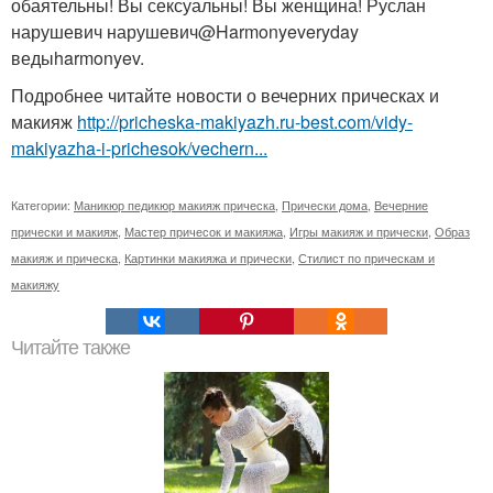
обаятельны! Вы сексуальны! Вы женщина! Руслан
нарушевич нарушевич@Harmonyeveryday
ведыharmonyev.
Подробнее читайте новости о вечерних прическах и
макияж
http://pricheska-makiyazh.ru-best.com/vidy-
makiyazha-i-prichesok/vechern...
Категории:
Маникюр педикюр макияж прическа
,
Прически дома
,
Вечерние
прически и макияж
,
Мастер причесок и макияжа
,
Игры макияж и прически
,
Образ
макияж и прическа
,
Картинки макияжа и прически
,
Стилист по прическам и
макияжу
Читайте также