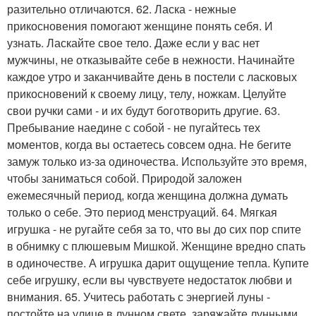
разительно отличаются. 62. Ласка - нежные
прикосновения помогают женщине понять себя. И
узнать. Ласкайте свое тело. Даже если у вас нет
мужчины, не отказывайте себе в нежности. Начинайте
каждое утро и заканчивайте день в постели с ласковых
прикосновений к своему лицу, телу, ножкам. Целуйте
свои ручки сами - и их будут боготворить другие. 63.
Пребывание наедине с собой - не пугайтесь тех
моментов, когда вы остаетесь совсем одна. Не бегите
замуж только из-за одиночества. Используйте это время,
чтобы заниматься собой. Природой заложен
ежемесячный период, когда женщина должна думать
только о себе. Это период менструаций. 64. Мягкая
игрушка - не ругайте себя за то, что вы до сих пор спите
в обнимку с плюшевым Мишкой. Женщине вредно спать
в одиночестве. А игрушка дарит ощущение тепла. Купите
себе игрушку, если вы чувствуете недостаток любви и
внимания. 65. Учитесь работать с энергией луны -
постойте на улице в лунном свете, заряжайте лунными