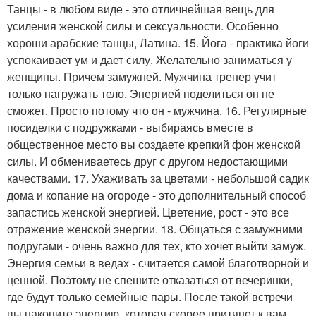
Танцы - в любом виде - это отличнейшая вещь для
усиления женской силы и сексуальности. Особенно
хороши арабские танцы, Латина. 15. Йога - практика йоги
успокаивает ум и дает силу. Желательно заниматься у
женщины. Причем замужней. Мужчина тренер учит
только нагружать тело. Энергией поделиться он не
сможет. Просто потому что он - мужчина. 16. Регулярные
посиделки с подружками - выбираясь вместе в
общественное место вы создаете крепкий фон женской
силы. И обмениваетесь друг с другом недостающими
качествами. 17. Ухаживать за цветами - небольшой садик
дома и копание на огороде - это дополнительный способ
запастись женской энергией. Цветение, рост - это все
отражение женской энергии. 18. Общаться с замужними
подругами - очень важно для тех, кто хочет выйти замуж.
Энергия семьи в ведах - считается самой благотворной и
ценной. Поэтому не спешите отказаться от вечеринки,
где будут только семейные пары. После такой встречи
вы накопите энергию, которая скорее притянет к вам