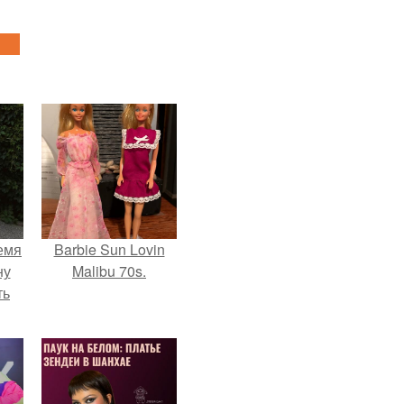
емя
Barbie Sun Lovin
ну
Malibu 70s.
ть