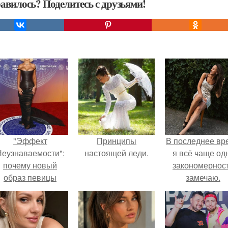
авилось? Поделитесь с друзьями!
"Эффект
Принципы
В последнее вр
еузнаваемости":
настоящей леди.
я всё чаще од
почему новый
закономернос
образ певицы
замечаю.
вызвал споры о
гранях
возможного?