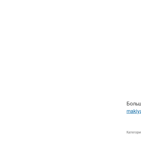
Больш
makiya
Категори