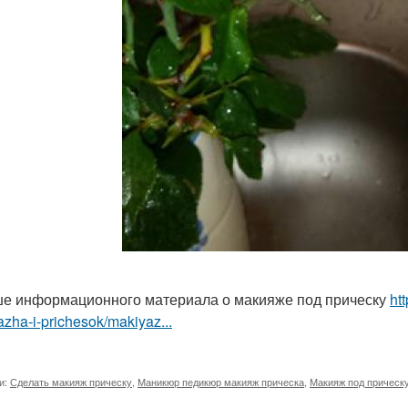
е информационного материала о макияже под прическу
ht
zha-i-prichesok/makiyaz...
и:
Сделать макияж прическу
,
Маникюр педикюр макияж прическа
,
Макияж под прическ