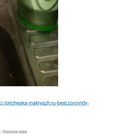
tp://pricheska-makiyazh.ru-best.com/vidy-
у
,
Прически дома