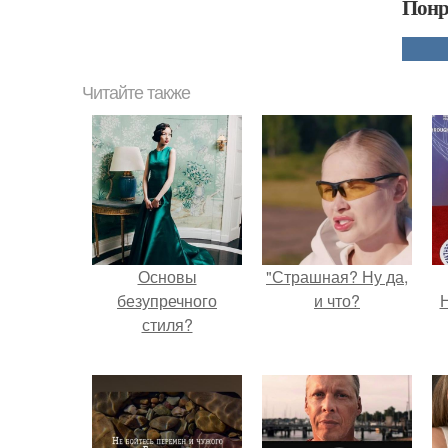
Понр
Читайте также
Основы
"Страшная? Ну да,
безупречного
и что?
Н
стиля?