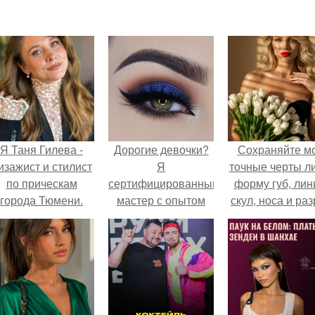
Я Таня Гилева -
Дорогие девочки?
Сохраняйте м
изажист и стилист
Я
точные черты ли
по прическам
сертифицированный
форму губ, ли
города Тюмени.
мастер с опытом
скул, носа и раз
работы в 3 года!
глаз.