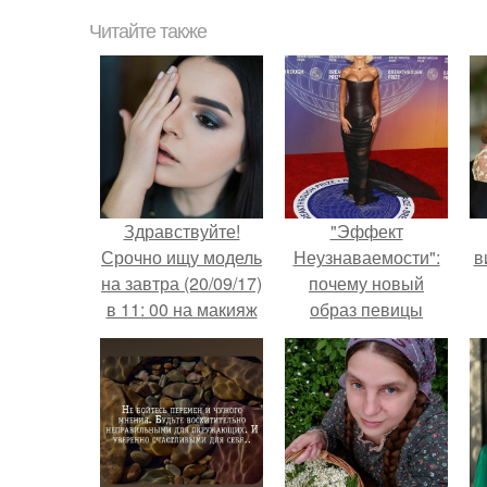
Читайте также
Здравствуйте!
"Эффект
Срочно ищу модель
Неузнаваемости":
в
на завтра (20/09/17)
почему новый
в 11: 00 на макияж
образ певицы
и причёску.
вызвал споры о
гранях
возможного?