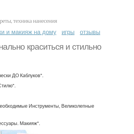
реты, техника нанесения
ки и макияж на дому
игры
отзывы
нально краситься и стильно
ески ДО Каблуков".
Стилю".
, Необходимые Инструменты, Великолепные
ессуары. Макияж".