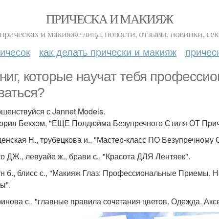
ПРИЧЕСКА И МАКИЯЖ
прическах и макияже лица, новости, отзывы, новинки, сек
ичесок
как делать прически и макияж
причес
книг, которые научат тебя профессио
ваться?
шенствуйся с Jannet Models.
тория Бекхэм, "ЕЩЕ Полдюйма Безупречного Стиля ОТ Прич
денская Н., трубецкова и., "Мастер-класс ПО Безупречному 
о ДЖ., левуайе ж., брави с., "Красота ДЛЯ Лентяек".
ун б., блисс с., "Макияж Глаз: Профессиональные Приемы
ы".
ринова с., "главные правила сочетания цветов. Одежда. Акс