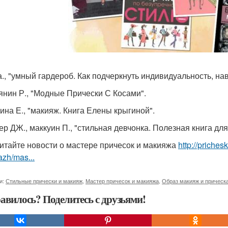
 а., "умный гардероб. Как подчеркнуть индивидуальность, на
ьянин Р., "Модные Прически С Косами".
гина Е., "макияж. Книга Елены крыгиной".
кер ДЖ., маккуин П., "стильная девчонка. Полезная книга дл
итайте новости о мастере причесок и макияжа
http://priches
zh/mas...
и:
Стильные прически и макияж
,
Мастер причесок и макияжа
,
Образ макияж и прическ
авилось? Поделитесь с друзьями!