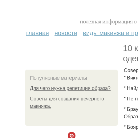
полезная информация о 
главная
новости
виды макияжа и пр
10 
оде
Совер
* Вик
Популярные материалы
* Най
Для чего нужна репетиция образа?
* Пент
Советы для создания вечернего
макияжа.
* Бра
Образ
* Боя