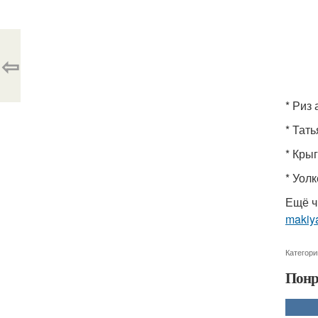
⇦
* Риз
* Тат
* Кры
* Уол
Ещё ч
makiya
Категори
Понр