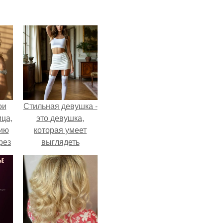
ои
Стильная девушка -
ца,
это девушка,
нию
которая умеет
рез
выглядеть
привлекательно и
элегантно в любои
ситуации.