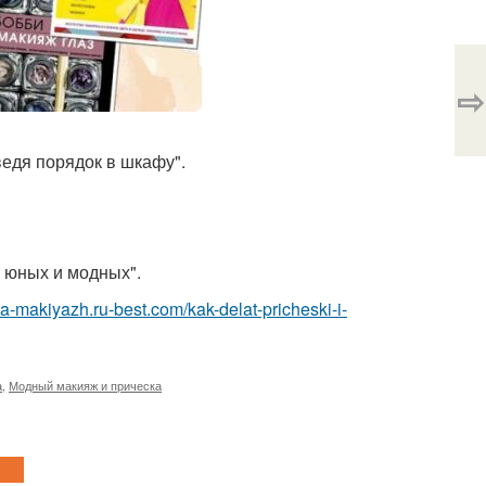
⇨
ведя порядок в шкафу".
я юных и модных".
ka-makiyazh.ru-best.com/kak-delat-pricheski-i-
а
,
Модный макияж и прическа