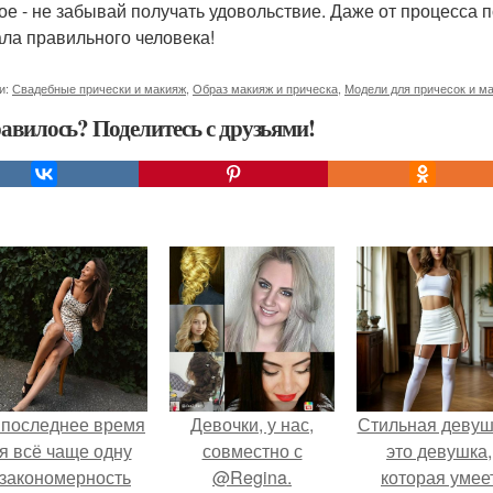
ое - не забывай получать удовольствие. Даже от процесса п
ла правильного человека!
и:
Свадебные прически и макияж
,
Образ макияж и прическа
,
Модели для причесок и м
авилось? Поделитесь с друзьями!
 последнее время
Девочки, у нас,
Стильная девуш
я всё чаще одну
совместно с
это девушка,
закономерность
@Regina.
которая умее