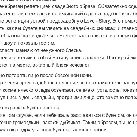
енебрегай репетицией свадебного образа. Обязательно сде
пасет от лишних слез и переживаний в день свадьбы, и ты 
ле репетиции устрой предсвадебную Love - Story. Это помож
ть, как вы будете выглядеть на свадебных снимках, и главн
 образом, на свадьбе вы сможете расслабиться во время фот
- шоу и показать гостям.
к спасти макияж от ненужного блеска.
тельно возьми с собой матирующие салфетки. Протирай им
ется на месте, а жирный блеск исчезнет.
к не потерять лицо после бессонной ночи.
чае если предсвадебное волнение не позволило тебе заснут
и косметического льда освежают, снимают усталость, тониз
увшись в день свадьбы, протри ими лицо, это заметно поп
к сохранить букет невесты.
о в том случае, если тебе жаль расставаться с букетом, он
точно громоздкий - закажи дубликат. Таким образом, ты н
ужнюю подругу, а твой букет останется с тобой.