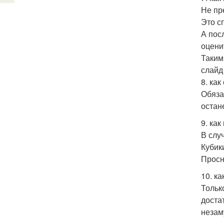
Не пр
Это с
А пос
оцени
Таким
слайд 
8. ка
Обяза
остан
9. ка
В слу
Кубик
Просн
10. ка
Тольк
доста
незам