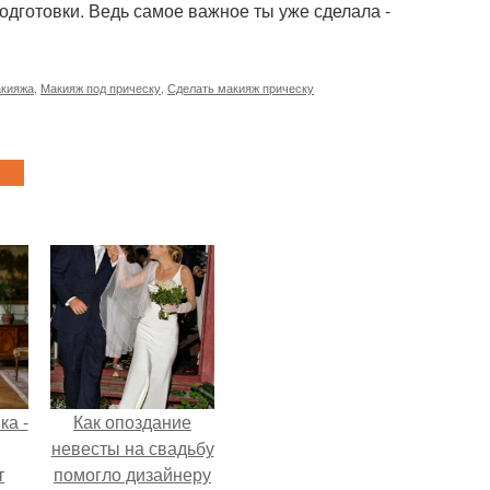
одготовки. Ведь самое важное ты уже сделала -
акияжа
,
Макияж под прическу
,
Сделать макияж прическу
ка -
Как опоздание
невесты на свадьбу
т
помогло дизайнеру