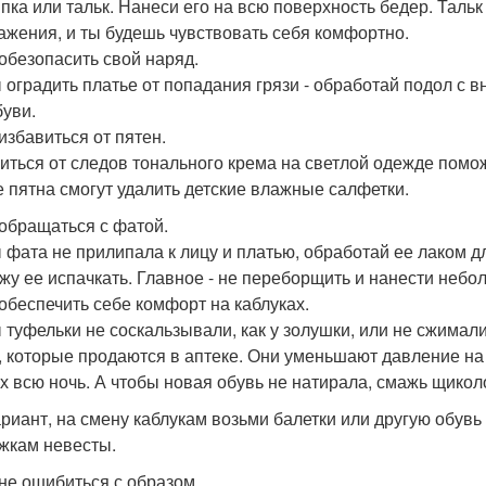
пка или тальк. Нанеси его на всю поверхность бедер. Таль
ажения, и ты будешь чувствовать себя комфортно.
 обезопасить свой наряд.
 оградить платье от попадания грязи - обработай подол с
буви.
 избавиться от пятен.
иться от следов тонального крема на светлой одежде помож
е пятна смогут удалить детские влажные салфетки.
к обращаться с фатой.
 фата не прилипала к лицу и платью, обработай ее лаком дл
жу ее испачкать. Главное - не переборщить и нанести небо
к обеспечить себе комфорт на каблуках.
 туфельки не соскальзывали, как у золушки, или не сжимал
, которые продаются в аптеке. Они уменьшают давление на
х всю ночь. А чтобы новая обувь не натирала, смажь щико
ариант, на смену каблукам возьми балетки или другую обувь
жкам невесты.
 не ошибиться с образом.