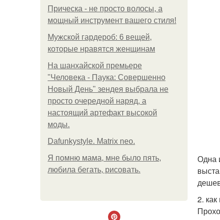
Прическа - не просто волосы, а
мощный инструмент вашего стиля!
Мужской гардероб: 6 вещей,
которые нравятся женщинам
На шанхайской премьере
"Человека - Паука: Совершенно
Новый День" зендея выбрала не
просто очередной наряд, а
настоящий артефакт высокой
моды.
Dafunkystyle. Matrix neo.
Одна 
Я помню мама, мне было пять,
выста
любила бегать, рисовать.
дешев
2. как
Прохо