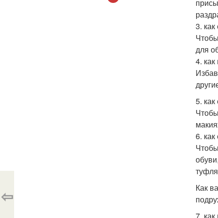
присы
раздр
3. как
Чтобы
для о
4. как
Избав
други
5. ка
Чтобы
макия
6. ка
Чтобы
обуви
туфля
Как в
⇦
подру
7. как