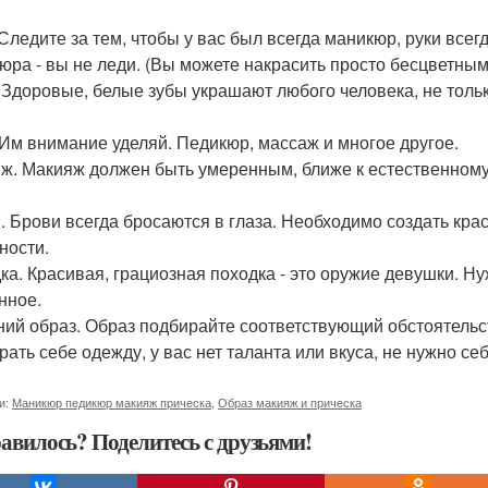
 Следите за тем, чтобы у вас был всегда маникюр, руки всег
юра - вы не леди. (Вы можете накрасить просто бесцветным
 Здоровые, белые зубы украшают любого человека, не толь
 Им внимание уделяй. Педикюр, массаж и многое другое.
ж. Макияж должен быть умеренным, ближе к естественному, 
. Брови всегда бросаются в глаза. Необходимо создать кра
ности.
ка. Красивая, грациозная походка - это оружие девушки. Нуж
нное.
ий образ. Образ подбирайте соответствующий обстоятельст
рать себе одежду, у вас нет таланта или вкуса, не нужно себ
и:
Маникюр педикюр макияж прическа
,
Образ макияж и прическа
авилось? Поделитесь с друзьями!