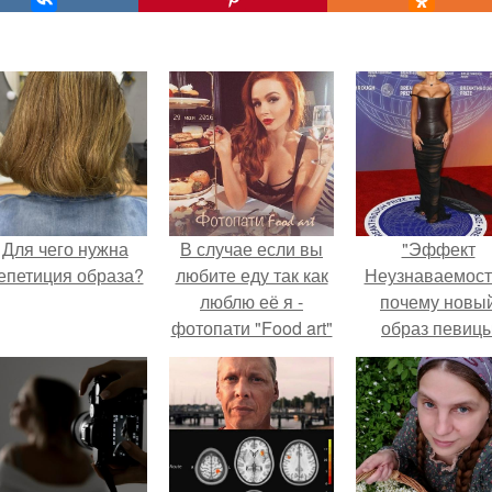
Для чего нужна
В случае если вы
"Эффект
епетиция образа?
любите еду так как
Неузнаваемост
люблю её я -
почему новы
фотопати "Food art"
образ певиц
- это тематическая
вызвал споры
фотосессия для
гранях
вас.
возможного?