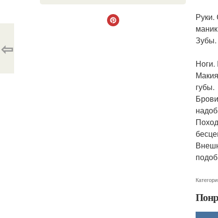
Руки.
маник
Зубы.
⇦
Ноги.
Макия
губы.
Брови
надоб
Поход
бесце
Внешн
подоб
Категори
Понр