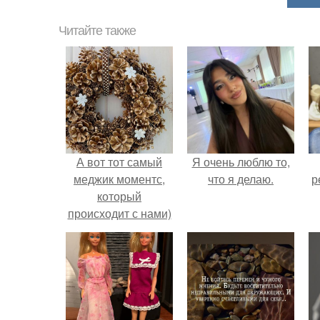
Читайте также
А вот тот самый
Я очень люблю то,
меджик моментс,
что я делаю.
р
который
происходит с нами)
читайте до конца.