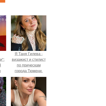
Я Таня Гилева -
и":
визажист и стилист
й
по прическам
ы
города Тюмени.
 о