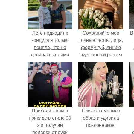
Лето подходит к
Сохраняйте мои
В
концу, а я только
точные черты лица,
поняла, что не
форму губ, линию
делилась своими
скул, носа и разрез
хорошенькими
глаз.
выпускницами?
Приходи к нам в
Глюкоза сменила
прикиде в стиле 90
образ и удивила
х и получай
поклонников.
подарки от руки