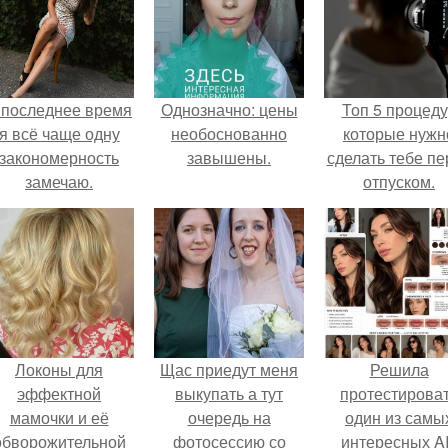
 последнее время
Однозначно: цены
Топ 5 процед
я всё чаще одну
необоснованно
которые нужн
закономерность
завышены.
сделать тебе пе
замечаю.
отпуском.
Локоны для
Щас приедут меня
Решила
эффектной
выкупать а тут
протестирова
мамочки и её
очередь на
один из самы
обворожительной
фотосессию со
интересных AI