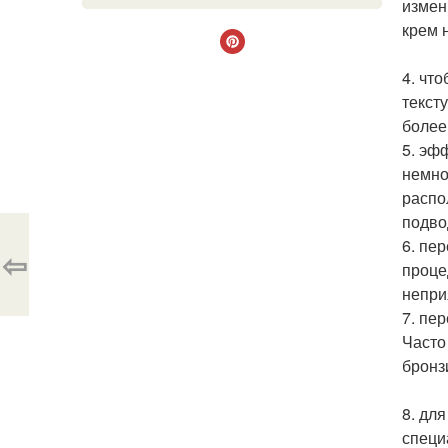
измен
крем 
4. чт
текст
более
5. эф
немно
распо
подво
6. пе
⇦
проце
непри
7. пер
Часто
бронз
8. дл
специ