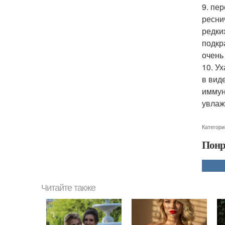
9. пе
ресни
редки
подкр
очень
10. У
в вид
иммун
увлаж
Категори
Понр
Читайте также