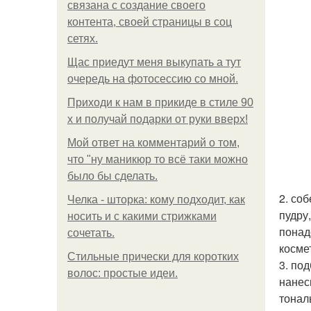
связана с создание своего
контента, своей страницы в соц
сетях.
Щас приедут меня выкупать а тут
очередь на фотосессию со мной.
Приходи к нам в прикиде в стиле 90
х и получай подарки от руки вверх!
Мой ответ на комментарий о том,
что "ну маникюр то всё таки можно
было бы сделать.
2. со
Челка - шторка: кому подходит, как
пудру
носить и с какими стрижками
понад
сочетать.
косме
Стильные прически для коротких
3. по
волос: простые идеи.
нанес
тонал