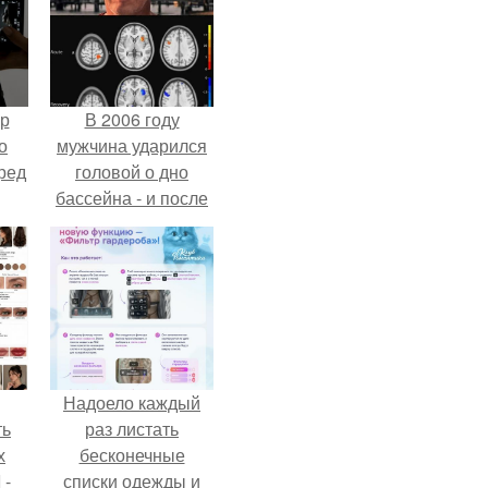
ур
В 2006 году
о
мужчина ударился
ред
головой о дно
бассейна - и после
этого его жизнь
изменилась самым
странным образом.
Надоело каждый
ть
раз листать
х
бесконечные
 -
списки одежды и