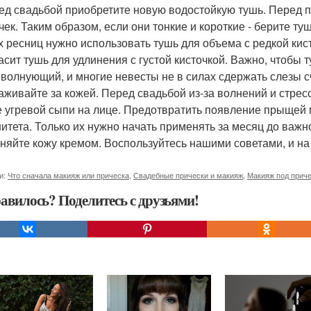
ред свадьбой приобретите новую водостойкую тушь. Перед п
чек. Таким образом, если они тонкие и короткие - берите ту
х ресниц нужно использовать тушь для объема с редкой кист
асит тушь для удлинения с густой кисточкой. Важно, чтобы 
 волнующий, и многие невесты не в силах сдержать слезы с
хаживайте за кожей. Перед свадьбой из-за волнений и стрес
е угревой сыпи на лице. Предотвратить появление прыщей
итета. Только их нужно начать применять за месяц до важн
няйте кожу кремом. Воспользуйтесь нашими советами, и на
и:
Что сначала макияж или прическа
,
Свадебные прически и макияж
,
Макияж под прич
авилось? Поделитесь с друзьями!