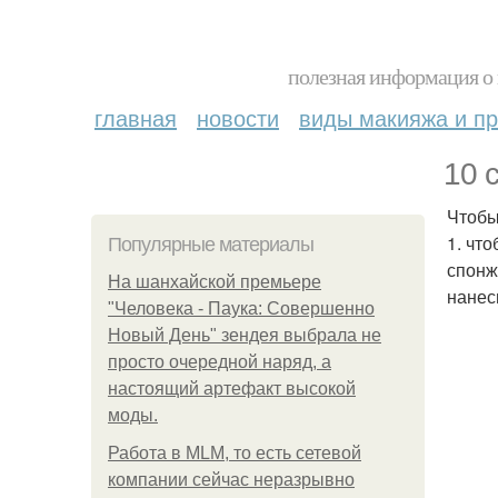
полезная информация о 
главная
новости
виды макияжа и пр
10 
Чтобы
1. чт
Популярные материалы
спонж
На шанхайской премьере
нанес
"Человека - Паука: Совершенно
Новый День" зендея выбрала не
просто очередной наряд, а
настоящий артефакт высокой
моды.
Работа в MLM, то есть сетевой
компании сейчас неразрывно