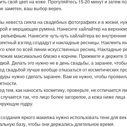
ить свой цвет на коже. Прогуляйтесь 15-20 минут и затем по
не заметен, ваш выбор верен.
обы невеста сияла на свадебных фотографиях и в жизни, ну
урой и мерцающие румяна. Нанесите хайлайтер на верхнюю ч
 рельефным. Нанесите чуть-чуть хайлайтера во внутренние у
фектный взгляд создадут и накладные ресницы. Наклеить их
го клея по всей линии искусственных ресниц. Накладные р
ложив максимально близко к корням. Прижмите и держите 3
дкой. Делать это нужно не в день свадьбы, а заранее, чтобы
ред свадьбой лучше вообще отказаться от косметических про
дуры нужно сделать заранее. Вам не нужно, чтобы проявил
ятности.
ед тем, как наносить косметику, проверьте, не отличается ли
 случается так, что лицо более загорелое, а кожа ниже лица 
ирующую пудру.
я создания яркого макияжа нужно использовать тени для век.
альную базу, чтобы они держались длительное время.