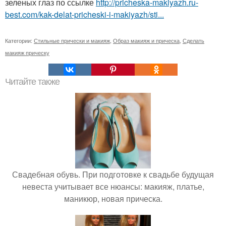
зеленых глаз по ссылке
http://pricheska-makiyazh.ru-
best.com/kak-delat-pricheski-i-makiyazh/sti...
Категории:
Стильные прически и макияж
,
Образ макияж и прическа
,
Сделать
макияж прическу
Читайте также
Свадебная обувь. При подготовке к свадьбе будущая
невеста учитывает все нюансы: макияж, платье,
маникюр, новая прическа.